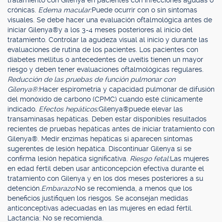
tratamiento con Gilenya en pacientes con infecciones agudas o
crónicas.
Edema macular:
Puede ocurrir con o sin síntomas
visuales. Se debe hacer una evaluación oftalmológica antes de
iniciar Gilenya®y a los 3-4 meses posteriores al inicio del
tratamiento. Controlar la agudeza visual al inicio y durante las
evaluaciones de rutina de los pacientes. Los pacientes con
diabetes mellitus o antecedentes de uveítis tienen un mayor
riesgo y deben tener evaluaciones oftalmológicas regulares.
Reducción de las pruebas de función pulmonar con
Gilenya®:
Hacer espirometría y capacidad pulmonar de difusión
del monóxido de carbono (CPMC) cuando esté clínicamente
indicado.
Efectos hepáticos:
Gilenya®puede elevar las
transaminasas hepáticas. Deben estar disponibles resultados
recientes de pruebas hepáticas antes de iniciar tratamiento con
Gilenya®. Medir enzimas hepáticas si aparecen síntomas
sugerentes de lesión hepática. Discontinuar Gilenya si se
confirma lesión hepática significativa.
Riesgo fetal:
Las mujeres
en edad fértil deben usar anticoncepción efectiva durante el
tratamiento con Gilenya y en los dos meses posteriores a su
detención.
Embarazo:
No se recomienda, a menos que los
beneficios justifiquen los riesgos. Se aconsejan medidas
anticonceptivas adecuadas en las mujeres en edad fértil.
Lactancia: No se recomienda.