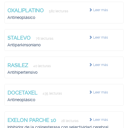
OXALIPLATINO
Leer más
582 lecturas
Antineoplásico
STALEVO
Leer más
76 lecturas
Antiparkinsoniano
RASILEZ
Leer más
40 lecturas
Antihipertensivo
DOCETAXEL
Leer más
435 lecturas
Antineoplásico
EXELON PARCHE 10
Leer más
28 lecturas
Inhibidor de la colinesterasa con selectividad cerebral