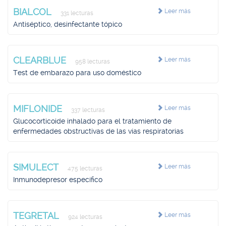
BIALCOL
Leer más
331 lecturas
Antiséptico, desinfectante tópico
CLEARBLUE
Leer más
958 lecturas
Test de embarazo para uso doméstico
MIFLONIDE
Leer más
337 lecturas
Glucocorticoide inhalado para el tratamiento de
enfermedades obstructivas de las vías respiratorias
SIMULECT
Leer más
475 lecturas
Inmunodepresor específico
TEGRETAL
Leer más
924 lecturas