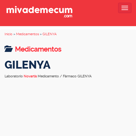
Togg
navig
Inicio
»
Medicamentos
»
GILENYA
Medicamentos
GILENYA
Laboratorio
Novartis
Medicamento / Fármaco GILENYA