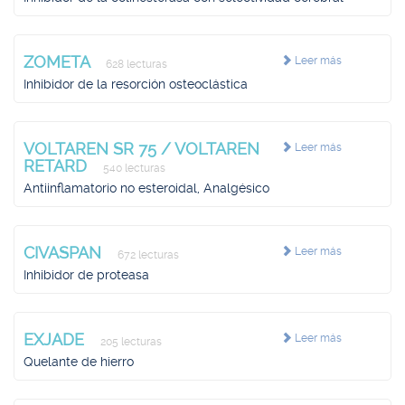
ZOMETA
Leer más
628 lecturas
Inhibidor de la resorción osteoclástica
VOLTAREN SR 75 / VOLTAREN
Leer más
RETARD
540 lecturas
Antiinflamatorio no esteroidal, Analgésico
CIVASPAN
Leer más
672 lecturas
Inhibidor de proteasa
EXJADE
Leer más
205 lecturas
Quelante de hierro