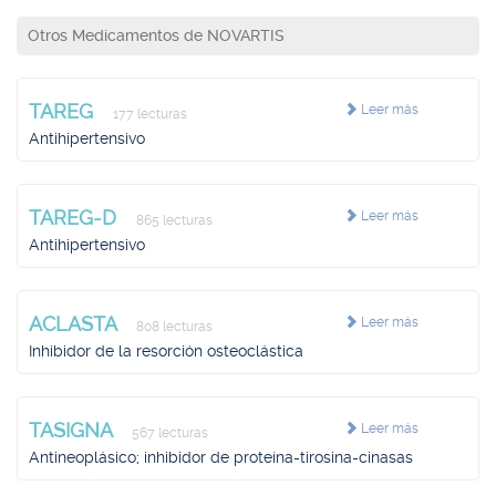
Otros Medicamentos de NOVARTIS
TAREG
Leer más
177 lecturas
Antihipertensivo
TAREG-D
Leer más
865 lecturas
Antihipertensivo
ACLASTA
Leer más
808 lecturas
Inhibidor de la resorción osteoclástica
TASIGNA
Leer más
567 lecturas
Antineoplásico; inhibidor de proteína-tirosina-cinasas