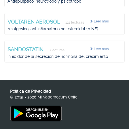
Antiepiléptico, neurotropo y psicotropo
VOLTAREN AEROSOL
Leer más
122 lecturas
Analgésico, antiinflamatorio no esteroidal (AINE)
SANDOSTATIN
Leer más
8 lecturas
Inhibidor de la secreción de hormona del crecimiento
Política de Privacidad
© 2015 - 2026 Mi Vademecum Chile