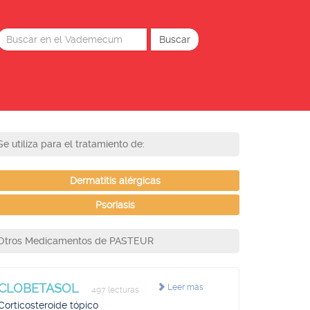
Se utiliza para el tratamiento de:
Dermatitis alérgicas
Psoriasis
Otros Medicamentos de PASTEUR
CLOBETASOL
Leer más
497 lecturas
Corticosteroide tópico