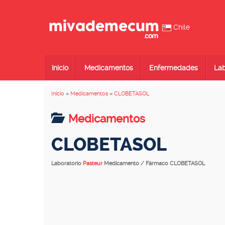
Chile
Inicio
Medicamentos
Enfermedades
Lab
Inicio
»
Medicamentos
»
CLOBETASOL
Medicamentos
CLOBETASOL
Laboratorio
Pasteur
Medicamento / Fármaco CLOBETASOL