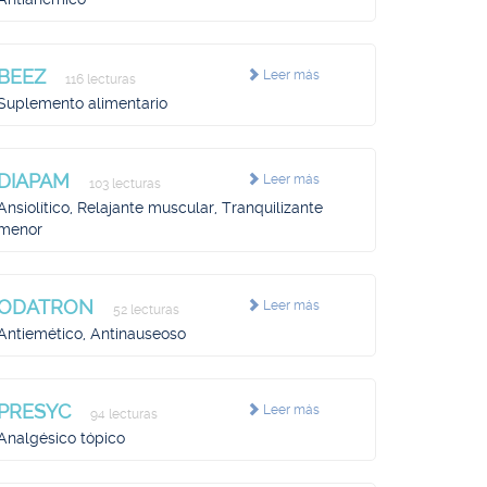
BEEZ
Leer más
116 lecturas
Suplemento alimentario
DIAPAM
Leer más
103 lecturas
Ansiolítico, Relajante muscular, Tranquilizante
menor
ODATRON
Leer más
52 lecturas
Antiemético, Antinauseoso
PRESYC
Leer más
94 lecturas
Analgésico tópico