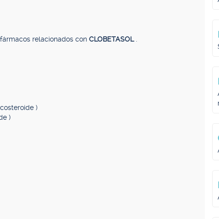
, fármacos relacionados con
CLOBETASOL
.
icosteroide )
de )