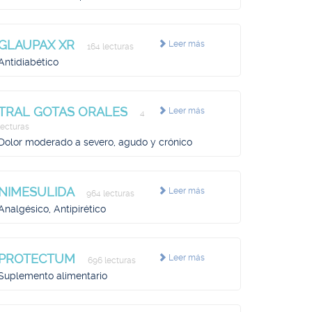
GLAUPAX XR
Leer más
164 lecturas
Antidiabético
TRAL GOTAS ORALES
Leer más
4
lecturas
Dolor moderado a severo, agudo y crónico
NIMESULIDA
Leer más
964 lecturas
Analgésico, Antipirético
PROTECTUM
Leer más
696 lecturas
Suplemento alimentario