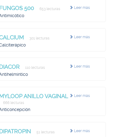
FUNGOS 500
Leer más
653 lecturas
Antimicótico
CALCIUM
Leer más
301 lecturas
Calciterápico
DIACOR
Leer más
110 lecturas
Antihelmíntico
MYLOOP ANILLO VAGINAL
Leer más
666 lecturas
Anticoncepción
DIPATROPIN
Leer más
51 lecturas