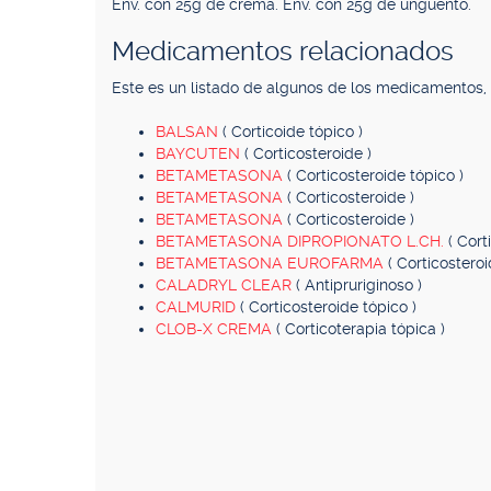
Env. con 25g de crema. Env. con 25g de ungüento.
Medicamentos relacionados
Este es un listado de algunos de los medicamentos
BALSAN
( Corticoide tópico )
BAYCUTEN
( Corticosteroide )
BETAMETASONA
( Corticosteroide tópico )
BETAMETASONA
( Corticosteroide )
BETAMETASONA
( Corticosteroide )
BETAMETASONA DIPROPIONATO L.CH.
( Cort
BETAMETASONA EUROFARMA
( Corticosteroi
CALADRYL CLEAR
( Antipruriginoso )
CALMURID
( Corticosteroide tópico )
CLOB-X CREMA
( Corticoterapia tópica )