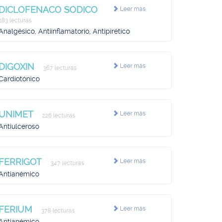
DICLOFENACO SODICO
Leer más
283 lecturas
Analgésico, Antiinflamatorio, Antipirético
DIGOXIN
Leer más
367 lecturas
Cardiotónico
UNIMET
Leer más
226 lecturas
Antiulceroso
FERRIGOT
Leer más
347 lecturas
Antianémico
FERIUM
Leer más
378 lecturas
Antianémico