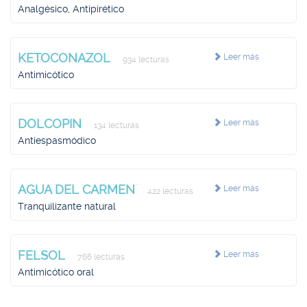
Analgésico, Antipirético
KETOCONAZOL
Leer más
934 lecturas
Antimicótico
DOLCOPIN
Leer más
134 lecturas
Antiespasmódico
AGUA DEL CARMEN
Leer más
422 lecturas
Tranquilizante natural
FELSOL
Leer más
766 lecturas
Antimicótico oral