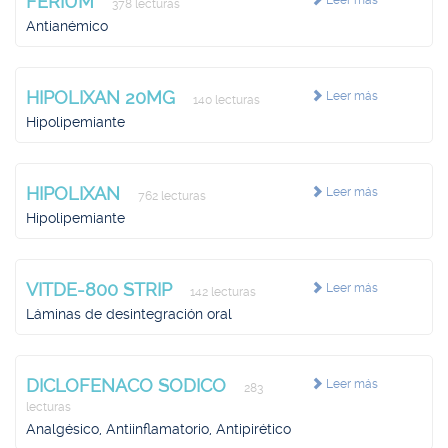
FERIUM
Leer más
378 lecturas
Antianémico
HIPOLIXAN 20MG
Leer más
140 lecturas
Hipolipemiante
HIPOLIXAN
Leer más
762 lecturas
Hipolipemiante
VITDE-800 STRIP
Leer más
142 lecturas
Láminas de desintegración oral
DICLOFENACO SODICO
Leer más
283
lecturas
Analgésico, Antiinflamatorio, Antipirético