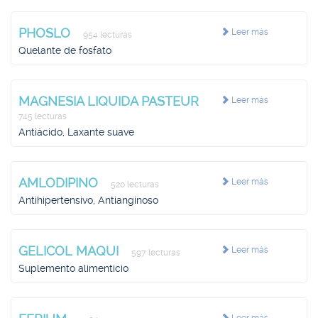
PHOSLO
Leer más
954 lecturas
Quelante de fosfato
MAGNESIA LIQUIDA PASTEUR
Leer más
745 lecturas
Antiácido, Laxante suave
AMLODIPINO
Leer más
520 lecturas
Antihipertensivo, Antianginoso
GELICOL MAQUI
Leer más
597 lecturas
Suplemento alimenticio