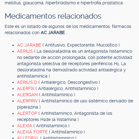
mellitus, glaucoma, hipertiroidismo e hipertrofia prostática.
Medicamentos relacionados
Este es un listado de algunos de los medicamentos, fármacos
relacionados con
AC JARABE
.
AC JARABE
( Antitusivo, Expectorante, Mucolítico )
AERIUS
( La desloratadina es un antagonista histamínico
no sedante de acción prolongada, con potente actividad
antagonista selectiva de receptores periféricos H1, La
desloratadina ha demostrado actividad antialérgica y
antihistamínica )
AERIUS D
( Antialérgico, Descongestivo )
ALERFIX
( Antialérgico, Antihistamínico )
ALERGAN
( Antihistamínico )
ALERPRIV
( Antihistamínico de uso sistémico derivado de
piperazina )
ALERTOP
( Antihistamínico, Antagonista de los
receptores H1de la histamina )
ALEXIA
( Antihistamínico )
ALEXIA FORTE
( Antihistamínico )
ALLEDRYL
( Antihistamínico )