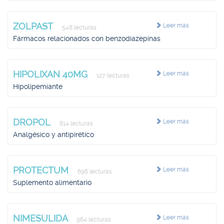
ZOLPAST
Leer más
548 lecturas
Fármacos relacionados con benzodiazepinas
HIPOLIXAN 40MG
Leer más
127 lecturas
Hipolipemiante
DROPOL
Leer más
814 lecturas
Analgésico y antipirético
PROTECTUM
Leer más
696 lecturas
Suplemento alimentario
NIMESULIDA
Leer más
964 lecturas