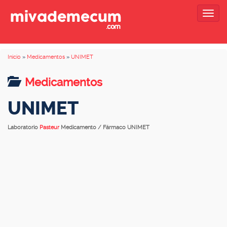
Togg
navig
Inicio
»
Medicamentos
»
UNIMET
Medicamentos
UNIMET
Laboratorio
Pasteur
Medicamento / Fármaco UNIMET