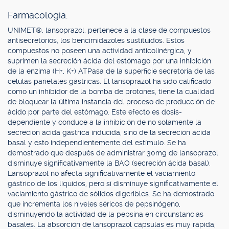
Farmacología.
UNIMET®, lansoprazol, pertenece a la clase de compuestos
antisecretorios, los bencimidazoles sustituidos. Estos
compuestos no poseen una actividad anticolinérgica, y
suprimen la secreción ácida del estómago por una inhibición
de la enzima (H+, K+) ATPasa de la superficie secretoria de las
células parietales gástricas. El lansoprazol ha sido calificado
como un inhibidor de la bomba de protones, tiene la cualidad
de bloquear la última instancia del proceso de producción de
ácido por parte del estómago. Este efecto es dosis-
dependiente y conduce a la inhibición de no solamente la
secreción ácida gástrica inducida, sino de la secreción ácida
basal y esto independientemente del estímulo. Se ha
demostrado que después de administrar 30mg de lansoprazol
disminuye significativamente la BAO (secreción ácida basal).
Lansoprazol no afecta significativamente el vaciamiento
gástrico de los líquidos, pero sí disminuye significativamente el
vaciamiento gástrico de sólidos digeribles. Se ha demostrado
que incrementa los niveles séricos de pepsinógeno,
disminuyendo la actividad de la pepsina en circunstancias
basales. La absorción de lansoprazol cápsulas es muy rápida,