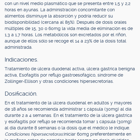
con un nivel medio plasmático que se presenta entre 1,5 y 2,2
horas en ayunas. La administración concomitante con
alimentos disminuye la absorción y podría reducir su
biodisponibilidad (cercana al 85%). Después de dosis orales
múltiples de 15, 30 o 60mg la vida media de eliminación es de
1,3 a 1,7 horas. Los metabólicos son excretados por el riñón,
aunque de ellos sólo se recoge el 14 a 23% de la dosis total
administrada.
Indicaciones.
Tratamiento de úlcera duodenal activa, úlcera gástrica benigna
activa, Esofagitis por reflujo gastroesofágico, síndrome de
Zollinger-Ellison y otras condiciones hipersecretorias.
Dosificación.
En el tratamiento de la úlcera duodenal en adultos y mayores
de 18 años se recomienda administrar 1 cápsula (30mg) al día
durante 2 a 4 semanas. En el tratamiento de la úlcera gástrica
y esofagitis por reflujo se recomienda tomar 1 cápsula (30mg)
al día durante 8 semanas o la dosis que el médico le indique.
Condiciones hipersecretoras:
iniciar 60mg preferentemente en