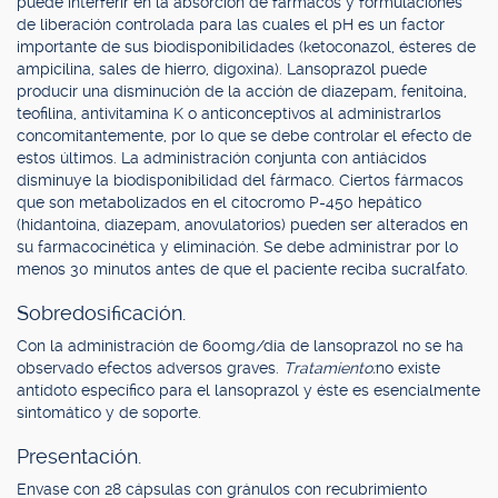
puede interferir en la absorción de fármacos y formulaciones
de liberación controlada para las cuales el pH es un factor
importante de sus biodisponibilidades (ketoconazol, ésteres de
ampicilina, sales de hierro, digoxina). Lansoprazol puede
producir una disminución de la acción de diazepam, fenitoína,
teofilina, antivitamina K o anticonceptivos al administrarlos
concomitantemente, por lo que se debe controlar el efecto de
estos últimos. La administración conjunta con antiácidos
disminuye la biodisponibilidad del fármaco. Ciertos fármacos
que son metabolizados en el citocromo P-450 hepático
(hidantoína, diazepam, anovulatorios) pueden ser alterados en
su farmacocinética y eliminación. Se debe administrar por lo
menos 30 minutos antes de que el paciente reciba sucralfato.
Sobredosificación.
Con la administración de 600mg/día de lansoprazol no se ha
observado efectos adversos graves.
Tratamiento:
no existe
antídoto específico para el lansoprazol y éste es esencialmente
sintomático y de soporte.
Presentación.
Envase con 28 cápsulas con gránulos con recubrimiento