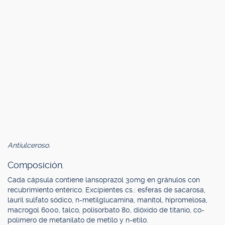
Antiulceroso.
Composición.
Cada cápsula contiene lansoprazol 30mg en gránulos con
recubrimiento entérico. Excipientes cs.: esferas de sacarosa,
lauril sulfato sódico, n-metilglucamina, manitol, hipromelosa,
macrogol 6000, talco, polisorbato 80, dióxido de titanio, co-
polímero de metanilato de metilo y n-etilo.