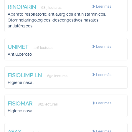
RINOPARIN
Leer más
685 lecturas
Aparato respiratorio: antialérgicos antihistamínicos,
Otorrinolaringológicos: descongestivos nasales
antialérgicos
UNIMET
Leer más
226 lecturas
Antiulceroso
FISIOLIMP LN
Leer más
650 lecturas
Higiene nasal
FISIOMAR
Leer más
852 lecturas
Higiene nasal
ASAX
Leer más