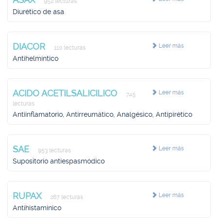
952 lecturas
Diurético de asa
DIACOR
Leer más
110 lecturas
Antihelmíntico
ACIDO ACETILSALICILICO
Leer más
745
lecturas
Antiinflamatorio, Antirreumático, Analgésico, Antipirético
SAE
Leer más
953 lecturas
Supositorio antiespasmódico
RUPAX
Leer más
267 lecturas
Antihistaminico