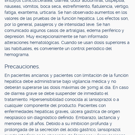
ensayos clínicos:
cefalea, diarrea, dolor abdominal, dispepsia,
náuseas, vómitos, boca seca, estreñimiento, flatulencia, vértigo,
fatiga, exantema, urticaria. Se han observado aumentos en los
valores de las pruebas de la función hepática. Los efectos son,
por lo general, pasajeros y de intensidad leve. Se han
comunicado algunos casos de artralgias, edema periférico y
depresión. Muy excepcionalmente se han informado
alteraciones hematológicas. Cuando se usan dosis superiores a
las habituales, es conveniente un control periódico del
hemograma.
Precauciones.
En pacientes ancianos y pacientes con limitación de la función
hepática debe administrarse bajo vigilancia médica y no
deberán superarse las dosis máximas de 30mg al día. En caso
de diarrea grave se debe suspender de inmediato el
tratamiento. Hipersensibilidad conocida al lansoprazol o a
cualquier componente del producto. Pacientes con
enfermedades hepáticas graves, úlcera gástrica de origen
neoplásico sin diagnóstico definido. Embarazo, lactancia y
menores de 18 años. Debido a su inhibición profunda y
prolongada de la secreción del ácido gástrico, lansoprazol