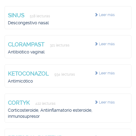
SINUS
Leer más
518 lecturas
Descongestivo nasal
CLORAMPAST
Leer más
321 lecturas
Antibiótico vaginal
KETOCONAZOL
Leer más
934 lecturas
Antimicótico
CORTYK
Leer más
422 lecturas
Corticosteroide, Antiinflamatorio esteroide,
inmunosupresor