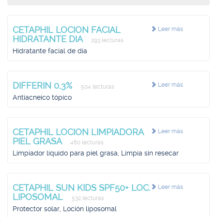
CETAPHIL LOCION FACIAL
Leer más
HIDRATANTE DIA
293 lecturas
Hidratante facial de día
DIFFERIN 0,3%
Leer más
504 lecturas
Antiacneico tópico
CETAPHIL LOCION LIMPIADORA
Leer más
PIEL GRASA
460 lecturas
Limpiador líquido para piel grasa, Limpia sin resecar
CETAPHIL SUN KIDS SPF50+ LOC.
Leer más
LIPOSOMAL
532 lecturas
Protector solar, Loción liposomal