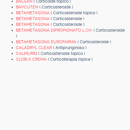
BALSAN
( Corticoide tópico )
BAYCUTEN
( Corticosteroide )
BETAMETASONA
( Corticosteroide tópico )
BETAMETASONA
( Corticosteroide )
BETAMETASONA
( Corticosteroide )
BETAMETASONA DIPROPIONATO L.CH.
( Corticosteroide
)
BETAMETASONA EUROFARMA
( Corticosteroide )
CALADRYL CLEAR
( Antipruriginoso )
CALMURID
( Corticosteroide tópico )
CLOB-X CREMA
( Corticoterapia tópica )