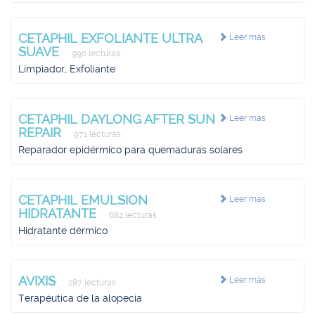
CETAPHIL EXFOLIANTE ULTRA
Leer más
SUAVE
990 lecturas
Limpiador, Exfoliante
CETAPHIL DAYLONG AFTER SUN
Leer más
REPAIR
971 lecturas
Reparador epidérmico para quemaduras solares
CETAPHIL EMULSION
Leer más
HIDRATANTE
682 lecturas
Hidratante dérmico
AVIXIS
Leer más
287 lecturas
Terapéutica de la alopecia