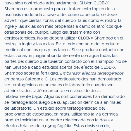
haya sido controlada adecuadamente. Si bien CLOB-X
Shampoo está propuesto para el tratamiento tópico de la
psoriasis moderada a severa del cuero cabelludo, se debe
advertir que ciertas zonas del cuerpo, tales como el rostro, la
ingle y las axilas son más propensas a cambios atróficos que
otras zonas del cuerpo, luego del tratamiento con
corticosteroides. No se deberá utilizar CLOB-X Shampoo en el
rostro, la ingle y las axilas. Evite todo contacto del producto
medicinal con los ojos y los labios. Si se produce contacto con
estas zonas, enjuagar abundantemente con agua todas las
partes del cuerpo que tuvieron contacto con el shampoo. No se
han llevado a cabo estudios acerca del efecto de CLOB-X
Shampoo sobre la fertilidad.
Embarazo: efectos teratogénicos
:
embarazo Categoría C. Los corticosteroides han demostrado
ser teratogénicos en animales de laboratorio cuando son
administrados sistémicamente en niveles de dosis
relativamente bajos. Algunos corticosteroides han demostrado
ser teratogénicos luego de su aplicación dérmica a animales
de laboratorio. Un estudio sobre teratogenicidad del
propionato de clobetasol en ratas, utilizando la vía dérmica
produjo toxicidad en la madre relacionada con la dosis y
efectos fetal es de 0,05mg/kg/día. Estas dosis son de,