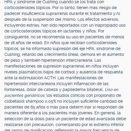
HPA y síndrome de Cushing cuando se los trata con
corticosteroides tópicos. Por lo tanto, tienen más riesgo de
padecer insuficiencia suprarrenal durante el tratamiento y/o
después de la suspensión del mismo. Los efectos adversos,
incluyendo estrías, han sido reportados con un inapropiado uso
de corticosteroides tópicos en lactantes y niños. Por
consiguiente, no se recomienda su uso en pacientes de menos
de 18 años de edad. En niños que recibían corticosteroides
tópicos, se ha informado supresión del eje HPA, síndrome de
Cushing, retardo del crecimiento lineal, demora en el aumento
de peso y también hipertensión intercraneana. Las
manifestaciones de supresión suprarrenal en niños incluyen
niveles plasmáticos bajos de cortisol y ausencia de respuesta
ante la estimulación ACTH. Las manifestaciones de
hipertensión intercraneana incluyen inflamación de las
fontanelas, dolor de cabeza y papiledema bilateral.
Uso en
pacientes geriátricos:
los estudios clínicos con propionato de
clobetasol shampoo 0,05% no incluyen suficiente cantidad de
pacientes de 65 años o más para determ inar si responden de
manera diferente a los pacientes más jóvenes. En general, la
selección de la dosis para un paciente de edad avanzada debe
realizarse con precaución, comenzando por el extremo inferior
del rango de dosificación, reflejando la mayor frecuencia de