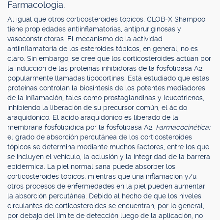
Farmacología.
Al igual que otros corticosteroides tópicos, CLOB-X Shampoo
tiene propiedades antiinflamatorias, antipruriginosas y
vasoconstrictoras. El mecanismo de la actividad
antiinflamatoria de los esteroides tópicos, en general, no es
claro. Sin embargo, se cree que los corticosteroides actúan por
la inducción de las proteínas inhibidoras de la fosfolipasa A2,
popularmente llamadas lipocortinas. Está estudiado que estas
proteínas controlan la biosíntesis de los potentes mediadores
de la inflamación, tales como prostaglandinas y leucotrienos,
inhibiendo la liberación de su precursor común, el ácido
araquidónico. El ácido araquidónico es liberado de la
membrana fosfolipídica por la fosfolipasa A2.
Farmacocinética:
el grado de absorción percutánea de los corticosteroides
tópicos se determina mediante muchos factores, entre los que
se incluyen el vehículo, la oclusión y la integridad de la barrera
epidérmica. La piel normal sana puede absorber los
corticosteroides tópicos, mientras que una inflamación y/u
otros procesos de enfermedades en la piel pueden aumentar
la absorción percutánea. Debido al hecho de que los niveles
circulantes de corticosteroides se encuentran, por lo general,
por debajo del límite de detección luego de la aplicación, no