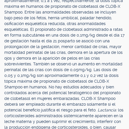
aproximadamente, 0,1 a 1 vez, respectivamente, la dosis tópica
máxima en humanos de propionato de clobetasol de CLOB-X
Shampoo. Entre las anormalidades observadas se incluyen
bajo peso de los fetos, hernia umbilical, paladar hendido,
osificación esquelética reducida, otras anormalidades
esqueléticas. El propionato de clobetasol administrado a ratas
en forma subcutánea en una dosis de 0,1mg/kg desde el día 17
de gestación hasta el día 21 posparto se asoció con una
prolongación de la gestación, menor cantidad de crías, mayor
mortalidad perinatal de las crías, demora en la apertura de los
ojos y demora en la aparición de pelos en las crías
sobrevivientes. También se observó un aumento en mortalidad
perinatal de las crías con dosis de 0,05mg/kg. Las dosis de
0,05 y 0,1mg/kg son aproximadamente 0,1 y 0,2 vez la dosis
tópica máxima de propionato de clobetasol de CLOB-X
Shampoo en humanos. No hay estudios adecuados y bien
controlados acerca del potencial teratogénico del propionato
de clobetasol en mujeres embarazadas. CLOB-X Shampoo
deberá ser empleado durante el embarazo solamente si el
potencial beneficio justifica el riesgo para el feto.
Lactancia:
los
corticosteroides administrados sistémicamente aparecen en la
leche materna y pueden suprimir el crecimiento, interferir con
la producción endógena de corticosteroides, o bien, causar