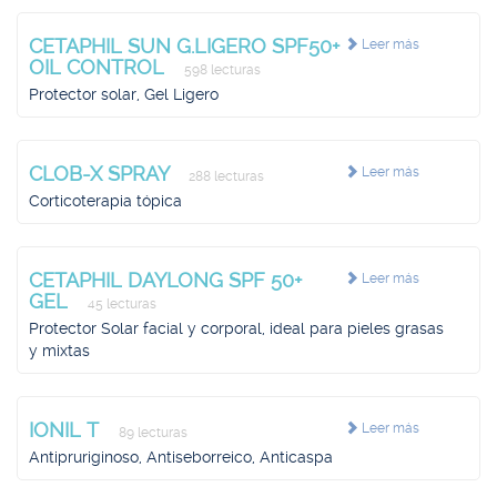
CETAPHIL SUN G.LIGERO SPF50+
Leer más
OIL CONTROL
598 lecturas
Protector solar, Gel Ligero
CLOB-X SPRAY
Leer más
288 lecturas
Corticoterapia tópica
CETAPHIL DAYLONG SPF 50+
Leer más
GEL
45 lecturas
Protector Solar facial y corporal, ideal para pieles grasas
y mixtas
IONIL T
Leer más
89 lecturas
Antipruriginoso, Antiseborreico, Anticaspa