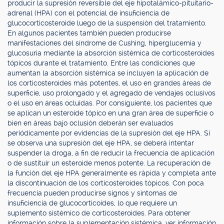
producir la supresión reversible del eje hipotalámico-pituitario-
adrenal (HPA) con el potencial de insuficiencia de
glucocorticosteroide luego de la suspensión del tratamiento.
En algunos pacientes también pueden producirse
manifestaciones del síndrome de Cushing, hiperglucemia y
glucosuria mediante la absorción sistémica de corticosteroides
tópicos durante el tratamiento. Entre las condiciones que
aumentan la absorción sistémica se incluyen la aplicación de
los corticosteroides más potentes, el uso en grandes áreas de
superficie, uso prolongado y el agregado de vendajes oclusivos
o el uso en áreas ocluidas. Por consiguiente, los pacientes que
se aplican un esteroide tópico en una gran área de superficie o
bien en áreas bajo oclusión deberán ser evaluados
periódicamente por evidencias de la supresión del eje HPA. Si
se observa una supresión del eje HPA, se deberá intentar
suspender la droga, a fin de reducir la frecuencia de aplicación
o de sustituir un esteroide menos potente. La recuperación de
la función del eje HPA generalmente es rápida y completa ante
la discontinuación de los corticosteroides tópicos. Con poca
frecuencia pueden producirse signos y síntomas de
insuficiencia de glucocorticoides, lo que requiere un
suplemento sistémico de corticosteroides. Para obtener
información sobre la suplementación sistémica, ver información