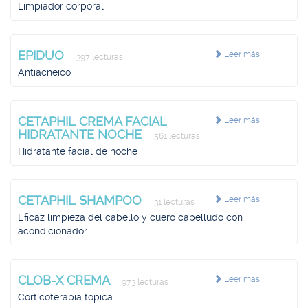
Limpiador corporal
EPIDUO
Leer más
397 lecturas
Antiacneico
CETAPHIL CREMA FACIAL
Leer más
HIDRATANTE NOCHE
561 lecturas
Hidratante facial de noche
CETAPHIL SHAMPOO
Leer más
31 lecturas
Eficaz limpieza del cabello y cuero cabelludo con
acondicionador
CLOB-X CREMA
Leer más
973 lecturas
Corticoterapia tópica