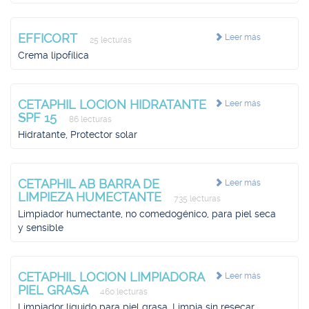
EFFICORT
Leer más
25 lecturas
Crema lipofílica
CETAPHIL LOCION HIDRATANTE
Leer más
SPF 15
86 lecturas
Hidratante, Protector solar
CETAPHIL AB BARRA DE
Leer más
LIMPIEZA HUMECTANTE
735 lecturas
Limpiador humectante, no comedogénico, para piel seca
y sensible
CETAPHIL LOCION LIMPIADORA
Leer más
PIEL GRASA
460 lecturas
Limpiador líquido para piel grasa, Limpia sin resecar