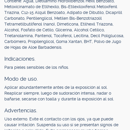
Contiene: Agua, Dietilamino Hidroxibenzoil Hexil Benzoato,
Metoxicinamato de Etilhexilo, Bis-Etilexiloxifenol Metoxifenil
Triazina, C12-15 Alquil Benzoato, Adipato de Dibutilo, Dicaprilil
Carbonato, Pentilenglicol, Metilen Bis-Benzotriazolil
Tetrametilbutilfenol (nano), Dimeticona, Etilhexil Triazona,
Alcohol, Fosfato de Cetilo, Glicerina, Alcohol Cetílico,
Trietanolamina, Pantenol, Tocoferol, Lecitina, Decil Poliglucosa,
Carbómero, Propilenglicol, Goma Xantan, BHT, Polvo de Jugo
de Hojas de Aloe Barbadensis.
Indicaciones.
Para pieles sensibles de los niños.
Modo de uso.
Aplicar abundantemente antes de la exposición al sol.
Reaplicar siempre, luego de sudoración intensa, nadar o
bañarse, secarse con toalla y durante la exposición al sol.
Advertencias.
Uso externo. Evite el contacto con los ojos, ya que puede
causar irritación. Suspenda su uso si se presentan signos de