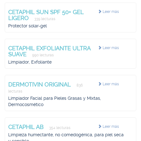
CETAPHIL SUN SPF 50+ GEL
Leer más
LIGERO
339 lecturas
Protector solar-gel
CETAPHIL EXFOLIANTE ULTRA
Leer más
SUAVE
990 lecturas
Limpiador, Exfoliante
DERMOTIVIN ORIGINAL
Leer más
836
lecturas
Limpiador Facial para Pieles Grasas y Mixtas,
Dermocosmético
CETAPHIL AB
Leer más
354 lecturas
Limpieza humectante, no comedogénica, para piel seca