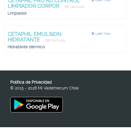
CETAPHIL PRO AD CONTROL
Leer más
LIMPIADOR CORPOR
883 lecturas
Limpiador
CETAPHIL EMULSION
Leer más
HIDRATANTE
682 lecturas
Hidratante dérmico
Política de Privacidad
© 2015 - 2026 Mi Vademecum Chile