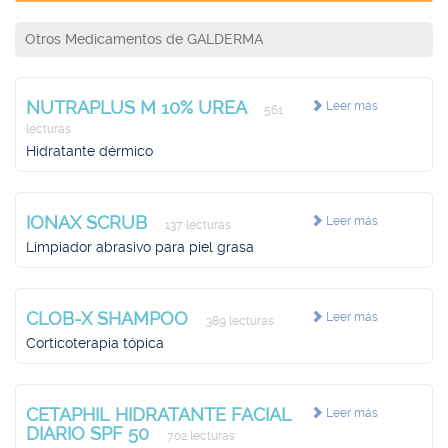
Otros Medicamentos de GALDERMA
NUTRAPLUS M 10% UREA
Leer más
561
lecturas
Hidratante dérmico
IONAX SCRUB
Leer más
137 lecturas
Limpiador abrasivo para piel grasa
CLOB-X SHAMPOO
Leer más
389 lecturas
Corticoterapia tópica
CETAPHIL HIDRATANTE FACIAL
Leer más
DIARIO SPF 50
702 lecturas