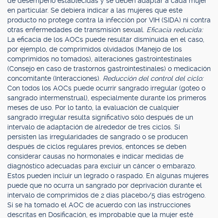
de desempeño establecidas y se deben adaptar a cada mujer
en particular. Se debiera indicar a las mujeres que este
producto no protege contra la infección por VIH (SIDA) ni contra
otras enfermedades de transmisión sexual.
Eficacia reducida:
La eficacia de los AOCs puede resultar disminuida en el caso,
por ejemplo, de comprimidos olvidados (Manejo de los
comprimidos no tomados), alteraciones gastrointestinales
(Consejo en caso de trastornos gastrointestinales) o medicación
concomitante (Interacciones).
Reducción del control del ciclo:
Con todos los AOCs puede ocurrir sangrado irregular (goteo o
sangrado intermenstrual), especialmente durante los primeros
meses de uso. Por lo tanto, la evaluación de cualquier
sangrado irregular resulta significativo sólo después de un
intervalo de adaptación de alrededor de tres ciclos. Si
persisten las irregularidades de sangrado o se producen
después de ciclos regulares previos, entonces se deben
considerar causas no hormonales e indicar medidas de
diagnóstico adecuadas para excluir un cáncer o embarazo.
Estos pueden incluir un legrado o raspado. En algunas mujeres
puede que no ocurra un sangrado por deprivación durante el
intervalo de comprimidos de 2 días placebo/5 días estrógeno.
Si se ha tomado el AOC de acuerdo con las instrucciones
descritas en Dosificación, es improbable que la mujer esté