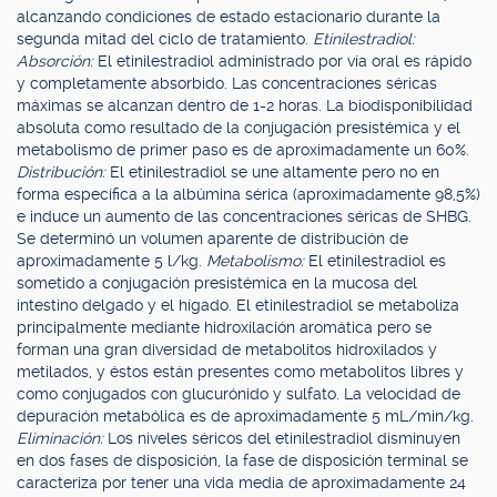
alcanzando condiciones de estado estacionario durante la
segunda mitad del ciclo de tratamiento.
Etinilestradiol:
Absorción:
El etinilestradiol administrado por vía oral es rápido
y completamente absorbido. Las concentraciones séricas
máximas se alcanzan dentro de 1-2 horas. La biodisponibilidad
absoluta como resultado de la conjugación presistémica y el
metabolismo de primer paso es de aproximadamente un 60%.
Distribución:
El etinilestradiol se une altamente pero no en
forma específica a la albúmina sérica (aproximadamente 98,5%)
e induce un aumento de las concentraciones séricas de SHBG.
Se determinó un volumen aparente de distribución de
aproximadamente 5 l/kg.
Metabolismo:
El etinilestradiol es
sometido a conjugación presistémica en la mucosa del
intestino delgado y el hígado. El etinilestradiol se metaboliza
principalmente mediante hidroxilación aromática pero se
forman una gran diversidad de metabolitos hidroxilados y
metilados, y éstos están presentes como metabolitos libres y
como conjugados con glucurónido y sulfato. La velocidad de
depuración metabólica es de aproximadamente 5 mL/min/kg.
Eliminación:
Los niveles séricos del etinilestradiol disminuyen
en dos fases de disposición, la fase de disposición terminal se
caracteriza por tener una vida media de aproximadamente 24