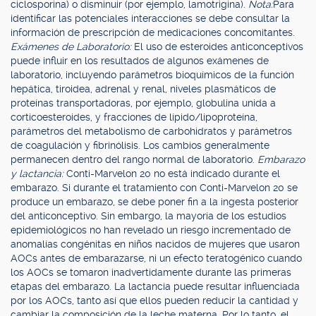
ciclosporina) o disminuir (por ejemplo, lamotrigina).
Nota:
Para
identificar las potenciales interacciones se debe consultar la
información de prescripción de medicaciones concomitantes.
Exámenes de Laboratorio:
El uso de esteroides anticonceptivos
puede influir en los resultados de algunos exámenes de
laboratorio, incluyendo parámetros bioquímicos de la función
hepática, tiroidea, adrenal y renal, niveles plasmáticos de
proteínas transportadoras, por ejemplo, globulina unida a
corticoesteroides, y fracciones de lípido/lipoproteína,
parámetros del metabolismo de carbohidratos y parámetros
de coagulación y fibrinólisis. Los cambios generalmente
permanecen dentro del rango normal de laboratorio.
Embarazo
y lactancia:
Conti-Marvelon 20 no está indicado durante el
embarazo. Si durante el tratamiento con Conti-Marvelon 20 se
produce un embarazo, se debe poner fin a la ingesta posterior
del anticonceptivo. Sin embargo, la mayoría de los estudios
epidemiológicos no han revelado un riesgo incrementado de
anomalías congénitas en niños nacidos de mujeres que usaron
AOCs antes de embarazarse, ni un efecto teratogénico cuando
los AOCs se tomaron inadvertidamente durante las primeras
etapas del embarazo. La lactancia puede resultar influenciada
por los AOCs, tanto así que ellos pueden reducir la cantidad y
cambiar la composición de la leche materna. Por lo tanto, el