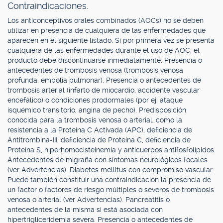
Contraindicaciones.
Los anticonceptivos orales combinados (AOCs) no se deben
utilizar en presencia de cualquiera de las enfermedades que
aparecen en el siguiente listado. Si por primera vez se presenta
cualquiera de las enfermedades durante el uso de AOC, el
producto debe discontinuarse inmediatamente. Presencia o
antecedentes de trombosis venosa (trombosis venosa
profunda, embolia pulmonar). Presencia o antecedentes de
trombosis arterial (infarto de miocardio, accidente vascular
encefálico) o condiciones prodormales (por ej. ataque
isquémico transitorio, angina de pecho). Predisposición
conocida para la trombosis venosa o arterial, como la
resistencia a la Proteína C Activada (APC), deficiencia de
Antitrombina-III, deficiencia de Proteína C, deficiencia de
Proteína S, hiperhomocisteinemia y anticuerpos antifosfolípidos.
Antecedentes de migraña con síntomas neurológicos focales
(ver Advertencias). Diabetes mellitus con compromiso vascular.
Puede también constituir una contraindicación la presencia de
un factor o factores de riesgo múltiples o severos de trombosis
venosa o arterial (ver Advertencias). Pancreatitis o
antecedentes de la misma si está asociada con
hipertrigliceridemia severa. Presencia o antecedentes de