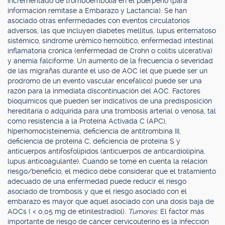
incrementado de tromboembolia en el puerperio (para
información remítase a Embarazo y Lactancia). Se han
asociado otras enfermedades con eventos circulatorios
adversos, las que incluyen diabetes mellitus, lupus eritematoso
sistémico, síndrome urémico hemolítico, enfermedad intestinal
inflamatoria crónica (enfermedad de Crohn o colitis ulcerativa)
y anemia falciforme. Un aumento de la frecuencia o severidad
de las migrañas durante el uso de AOC (el que puede ser un
prodromo de un evento vascular encefálico) puede ser una
razón para la inmediata discontinuación del AOC. Factores
bioquímicos que pueden ser indicativos de una predisposición
hereditaria o adquirida para una trombosis arterial o venosa, tal
como resistencia a la Proteína Activada C (APC),
hiperhomocisteinemia, deficiencia de antitrombina III,
deficiencia de proteína C, deficiencia de proteína S y
anticuerpos antifosfolípidos (anticuerpos de anticardiolipina,
lupus anticoagulante). Cuando se tome en cuenta la relación
riesgo/beneficio, el médico debe considerar que el tratamiento
adecuado de una enfermedad puede reducir el riesgo
asociado de trombosis y que el riesgo asociado con el
embarazo es mayor que aquel asociado con una dosis baja de
AOCs ( < 0,05 mg de etinilestradiol).
Tumores:
El factor más
importante de riesgo de cáncer cervicouterino es la infección