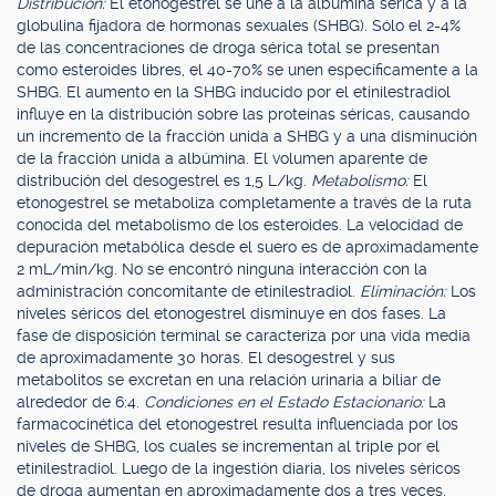
Distribución:
El etonogestrel se une a la albúmina sérica y a la
globulina fijadora de hormonas sexuales (SHBG). Sólo el 2-4%
de las concentraciones de droga sérica total se presentan
como esteroides libres, el 40-70% se unen específicamente a la
SHBG. El aumento en la SHBG inducido por el etinilestradiol
influye en la distribución sobre las proteínas séricas, causando
un incremento de la fracción unida a SHBG y a una disminución
de la fracción unida a albúmina. El volumen aparente de
distribución del desogestrel es 1,5 L/kg.
Metabolismo:
El
etonogestrel se metaboliza completamente a través de la ruta
conocida del metabolismo de los esteroides. La velocidad de
depuración metabólica desde el suero es de aproximadamente
2 mL/min/kg. No se encontró ninguna interacción con la
administración concomitante de etinilestradiol.
Eliminación:
Los
niveles séricos del etonogestrel disminuye en dos fases. La
fase de disposición terminal se caracteriza por una vida media
de aproximadamente 30 horas. El desogestrel y sus
metabolitos se excretan en una relación urinaria a biliar de
alrededor de 6:4.
Condiciones en el Estado Estacionario:
La
farmacocinética del etonogestrel resulta influenciada por los
niveles de SHBG, los cuales se incrementan al triple por el
etinilestradiol. Luego de la ingestión diaria, los niveles séricos
de droga aumentan en aproximadamente dos a tres veces,