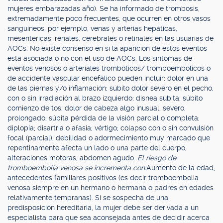
mujeres embarazadas año). Se ha informado de trombosis,
extremadamente poco frecuentes, que ocurren en otros vasos
sanguíneos, por ejemplo, venas y arterias hepáticas,
mesentéricas, renales, cerebrales o retinales en las usuarias de
AOCs. No existe consenso en si la aparición de estos eventos
está asociada o no con el uso de AOCs. Los síntomas de
eventos venosos o arteriales trombóticos/ tromboembólicos o
de accidente vascular encefálico pueden incluir: dolor en una
de las piernas y/o inflamación; súbito dolor severo en el pecho,
con o sin irradiación al brazo izquierdo; disnea súbita; súbito
comienzo de tos; dolor de cabeza algo inusual, severo,
prolongado; súbita pérdida de la visión parcial o completa;
diplopía; disartria o afasia; vértigo; colapso con o sin convulsión
focal (parcial); debilidad o adormecimiento muy marcado que
repentinamente afecta un lado o una parte del cuerpo;
alteraciones motoras; abdomen agudo.
El riesgo de
tromboembolia venosa se incrementa con:
Aumento de la edad;
antecedentes familiares positivos (es decir tromboembolia
venosa siempre en un hermano o hermana o padres en edades
relativamente tempranas). Si se sospecha de una
predisposición hereditaria, la mujer debe ser derivada a un
especialista para que sea aconsejada antes de decidir acerca