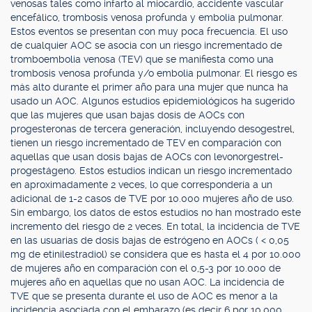
venosas tales como infarto al miocardio, accidente vascular
encefálico, trombosis venosa profunda y embolia pulmonar.
Estos eventos se presentan con muy poca frecuencia. El uso
de cualquier AOC se asocia con un riesgo incrementado de
tromboembolia venosa (TEV) que se manifiesta como una
trombosis venosa profunda y/o embolia pulmonar. El riesgo es
más alto durante el primer año para una mujer que nunca ha
usado un AOC. Algunos estudios epidemiológicos ha sugerido
que las mujeres que usan bajas dosis de AOCs con
progesteronas de tercera generación, incluyendo desogestrel,
tienen un riesgo incrementado de TEV en comparación con
aquellas que usan dosis bajas de AOCs con levonorgestrel-
progestágeno. Estos estudios indican un riesgo incrementado
en aproximadamente 2 veces, lo que correspondería a un
adicional de 1-2 casos de TVE por 10.000 mujeres año de uso.
Sin embargo, los datos de estos estudios no han mostrado este
incremento del riesgo de 2 veces. En total, la incidencia de TVE
en las usuarias de dosis bajas de estrógeno en AOCs ( < 0,05
mg de etinilestradiol) se considera que es hasta el 4 por 10.000
de mujeres año en comparación con el 0,5-3 por 10.000 de
mujeres año en aquellas que no usan AOC. La incidencia de
TVE que se presenta durante el uso de AOC es menor a la
incidencia asociada con el embarazo (es decir 6 por 10.000