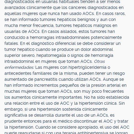
diagnosticados en usuarias habituales tienden a ser menos
avanzados clínicamente que los cánceres diagnosticados en
aquellas mujeres que nunca han usado AOCs. En casos raros,
se han informado tumores hepáticos benignos y aun con
mucha menor frecuencia, tumores hepáticos malignos en
usuarias de AOCs. En casos aislados, estos tumores han
conducido a hemorragias intraabdominales potencialmente
fatales. En el diagnóstico diferencial se debe considerar un
tumor hepático cuando se produce un dolor abdominal
superior severo, hepatomegalia o signos de hemorragia
intraabdominal en mujeres que toman AOCs.
Otras
enfermedades:
Las mujeres con hipertrigliceridemia o
antecedentes familiares de la misma, pueden tener un riesgo
aumentado de pancreatitis cuando utilizan AOCs. Aunque se
han informado incrementos pequeños de la presión arterial en
muchas mujeres que toman AOCs, son muy poco frecuentes
los aumentos clínicamente importantes. No ha sido establecida
una relación entre el uso de AOC y la hipertensión clínica. Sin
embargo, si una hipertensión sostenida clínicamente
significativa se desarrolla durante el uso de un AOCs, es
prudente entonces para el médico discontinuar el AOC y tratar
la hipertensión. Cuando se considere apropiado, el uso del AOC
puede reanudarse si con una terapia antihipertensiva se logran