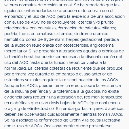
valores normales de presión arterial. Se ha reportado que las
siguientes enfermedades se producen o deterioran con el
embarazo y el uso de AOC, pero la evidencia de una asociación
con el uso de AOC no es concluyente: ictericia y/o prurito
relacionados con colestasis; formación de cálculos biliares;
porfiria; lupus eritematoso sistémico; síndrome urémico
hemolítico; corea de Sydenham; herpes gestacional; pérdida
de la audición relacionada con otoesclerosis; angioedema
(hereditario). Si se presentan alteraciones agudas o crónicas de
la función hepática puede ser necesaria la discontinuación del
uso del AOC hasta que la función hepática vuelva a la
normalidad. La ictericia colestásica recurrente que se produce
por primera vez durante el embarazo o el uso anterior de
esteroides sexuales requiere la discontinuación de los AOCs.
Aunque los AOCs pueden tener un efecto sobre la resistencia
de la insulina periférica y la tolerancia a la glucosa, no existe
evidencia para requerir una alteración del régimen terapéutico
en diabéticas que usan dosis bajas de AOCs (que contienen <
0,05 mg de etinilestradiol). Sin embargo, las mujeres diabéticas
deben ser observadas cuidadosamente mientras toman AOCs.
Se ha asociado la enfermedad de Crohn y la colitis ulcerativa
con el uso de AOCs. Ocasionalmente puede presentarse