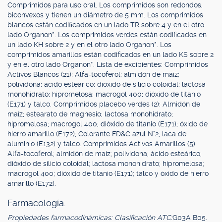
Comprimidos para uso oral. Los comprimidos son redondos,
biconvexos y tienen un diámetro de 5 mm. Los comprimidos
blancos están codificados en un lado TR sobre 4 y en el otro
lado Organon*. Los comprimidos verdes están codificados en
un lado KH sobre 2 y en el otro lado Organon*. Los
comprimidos amarillos están codificados en un lado KS sobre 2
y en el otro lado Organon*. Lista de excipientes: Comprimidos
Activos Blancos (21): Alfa-tocoferol; almidón de maíz;
polividona; ácido esteárico; dióxido de silicio coloidal; lactosa
monohidrato; hipromelosa; macrogol 400; dióxido de titanio
(E171) y talco. Comprimidos placebo verdes (2): Almidón de
maíz; estearato de magnesio; lactosa monohidrato;
hipromelosa; macrogol 400; dióxido de titanio (E171); óxido de
hierro amarillo (E172); Colorante FD&C azul N°2, laca de
aluminio (E132) y talco. Comprimidos Activos Amarillos (5):
Alfa-tocoferol; almidón de maíz; polividona; ácido esteárico;
dióxido de silicio coloidal; lactosa monohidrato; hipromelosa;
macrogol 400; dióxido de titanio (E171); talco y óxido de hierro
amarillo (E172).
Farmacología.
Propiedades farmacodinámicas: Clasificación ATC:
G03A B05.