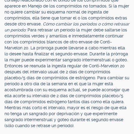
consejo relacionado con el olvido de los comprimidos que
aparece en Manejo de los comprimidos no tomados. Si la mujer
no quiere cambiar su esquema normal de ingesta de
comprimidos, ella tiene que tomar el o los comprimidos extras
desde otro envase.
Cómo cambiar los períodos o cómo retrasar
un período:
Para retrasar un período la mujer debe saltarse los
comprimidos verdes y amarillos e inmediatamente continuar
con los comprimidos blancos de otro envase de Conti-
Marvelon 20. La prórroga puede llevarse a cabo mientras ella
lo desee hasta finalizar el segundo envase. Durante la prórroga
la mujer puede experimentar sangrado intermenstrual o goteo.
Entonces se reanuda la ingesta regular de Conti-Marvelon 20
después del intervalo usual de 2 días de comprimidos
placebo/5 días de comprimidos de estrógeno. Para cambiar su
período a otro día de la semana en el que la mujer está
acostumbrada con su esquema actual, se puede aconsejar que
ella acorte su intervalo de 2 días de comprimidos placebo/5
días de comprimidos estrógeno tantos días como ella quiera.
Mientras más corto el intervalo, mayor es el riesgo de que ella
no tenga un sangrado por deprivación y que experimente
sangrado intermenstrual y goteo durante el segundo envase
(sólo cuando se retrase un período).