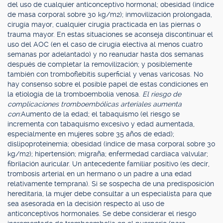
del uso de cualquier anticonceptivo hormonal; obesidad (índice
de masa corporal sobre 30 kg/m2); inmovilización prolongada,
cirugía mayor, cualquier cirugía practicada en las piernas o
trauma mayor. En estas situaciones se aconseja discontinuar el
uso del AOC (en el caso de cirugía electiva al menos cuatro
semanas por adelantado) y no reanudar hasta dos semanas
después de completar la removilización; y posiblemente
también con tromboflebitis superficial y venas varicosas. No
hay consenso sobre el posible papel de estas condiciones en
la etiología de la tromboembolia venosa.
El riesgo de
complicaciones tromboembólicas arteriales aumenta
con:
Aumento de la edad; el tabaquismo (el riesgo se
incrementa con tabaquismo excesivo y edad aumentada,
especialmente en mujeres sobre 35 años de edad);
dislipoproteinemia; obesidad (índice de masa corporal sobre 30
kg/m2); hipertensión; migraña; enfermedad cardíaca valvular;
fibrilación auricular. Un antecedente familiar positivo (es decir,
trombosis arterial en un hermano o un padre a una edad
relativamente temprana). Si se sospecha de una predisposición
hereditaria, la mujer debe consultar a un especialista para que
sea asesorada en la decisión respecto al uso de
anticonceptivos hormonales. Se debe considerar el riesgo