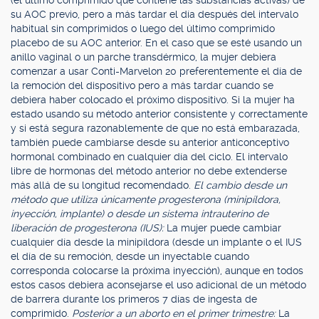
(el último comprimido que contiene las substancias activas) de
su AOC previo, pero a más tardar el día después del intervalo
habitual sin comprimidos o luego del último comprimido
placebo de su AOC anterior. En el caso que se esté usando un
anillo vaginal o un parche transdérmico, la mujer debiera
comenzar a usar Conti-Marvelon 20 preferentemente el día de
la remoción del dispositivo pero a más tardar cuando se
debiera haber colocado el próximo dispositivo. Si la mujer ha
estado usando su método anterior consistente y correctamente
y si está segura razonablemente de que no está embarazada,
también puede cambiarse desde su anterior anticonceptivo
hormonal combinado en cualquier día del ciclo. El intervalo
libre de hormonas del método anterior no debe extenderse
más allá de su longitud recomendado.
El cambio desde un
método que utiliza únicamente progesterona (minipíldora,
inyección, implante) o desde un sistema intrauterino de
liberación de progesterona (IUS):
La mujer puede cambiar
cualquier día desde la minipíldora (desde un implante o el IUS
el día de su remoción, desde un inyectable cuando
corresponda colocarse la próxima inyección), aunque en todos
estos casos debiera aconsejarse el uso adicional de un método
de barrera durante los primeros 7 días de ingesta de
comprimido.
Posterior a un aborto en el primer trimestre:
La