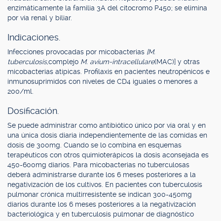
enzimáticamente la familia 3A del citocromo P450; se elimina
por vía renal y biliar.
Indicaciones.
Infecciones provocadas por micobacterias
[M.
tuberculosis,
complejo
M. avium-intracellulare
(MAC)] y otras
micobacterias atípicas. Profilaxis en pacientes neutropénicos e
inmunosuprimidos con niveles de CD4 iguales o menores a
200/ml.
Dosificación.
Se puede administrar como antibiótico único por vía oral y en
una única dosis diaria independientemente de las comidas en
dosis de 300mg. Cuando se lo combina en esquemas
terapéuticos con otros quimioterápicos la dosis aconsejada es
450-600mg diarios. Para micobacterias no tuberculosas
deberá administrarse durante los 6 meses posteriores a la
negativización de los cultivos. En pacientes con tuberculosis
pulmonar crónica multirresistente se indican 300-450mg
diarios durante los 6 meses posteriores a la negativización
bacteriológica y en tuberculosis pulmonar de diagnóstico