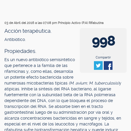
03 de Abril del 2016 a las 07:08 pm
Principio Activo (P.A) Rifabutina
Acción terapéutica.
998
Antibiótico.
Propiedades.
.
Compartir
Es un nuevo antibiótico semisintético
que pertenece a la familia de las
rifamicinas y, como ellas, desarrolla
un potente efecto bactericida sobre
numerosas micobacterias típicas
(M. avium; M. tuberculosis)
y
atípicas. Inhibe la síntesis del RNA bacteriano, al ligarse
fuertemente con la subunidad beta de la RNA polimerasa
dependiente del DNA, con lo que bloquea el proceso de
transcripción del RNA. Se absorbe bien en el tracto
gastrointestinal luego de su administración por vía oral y
alcanza concentraciones bactericidas en sangre y tejidos, en
especial en el nivel de los leucocitos y macrófagos. La
rifabutina sufre biotransformación hepática y puede inducir