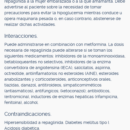
repaglinida a la mujer embarazada o a la que amamanta. Debe
advertirse al paciente sobre la necesidad de tomar
precauciones para evitar la hipoglucemia mientras conduce u
opera maquinaria pesada o, en caso contrario, abstenerse de
realizar dichas actividades.
Interacciones.
Puede administrarse en combinación con metformina. La dosis
necesaria de repaglinida puede alterarse si se toman los
siguientes medicamentos: inhibidores de la monoaminooxidasa,
betabloqueantes no selectivos, inhibidores de la enzima
convertidora de angiotensina (IECA), salicilatos, aspirina,
octreotide, antiinflamatorios no esteroides (AINE), esteroides
anabolizantes y corticosteroides, anticonceptivos orales,
tiazidas, danazol, antitiroideos, simpaticomiméticos
(antiasmáticos), antifúngicos; (ketoconazol); antibióticos,
(eritromicina), inductores de enzimas hepáticas (rifampicina,
fenitoína), alcohol.
Contraindicaciones.
Hipersensibilidad a repaglinida. Diabetes mellitus tipo I.
Acidosis diabética.