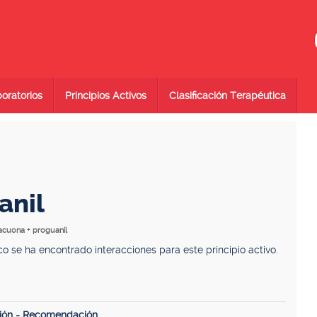
oratorios
Principios Activos
Clasificación Terapéutica
anil
vacuona + proguanil
se ha encontrado interacciones para este principio activo.
ión - Recomendación