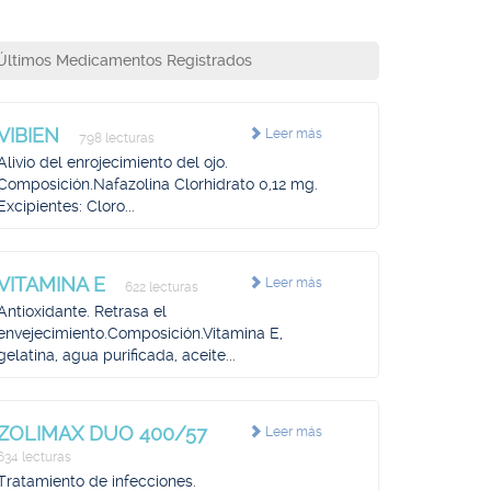
Últimos Medicamentos Registrados
VIBIEN
Leer más
798 lecturas
Alivio del enrojecimiento del ojo.
Composición.Nafazolina Clorhidrato 0,12 mg.
Excipientes: Cloro...
VITAMINA E
Leer más
622 lecturas
Antioxidante. Retrasa el
envejecimiento.Composición.Vitamina E,
gelatina, agua purificada, aceite...
ZOLIMAX DUO 400/57
Leer más
634 lecturas
Tratamiento de infecciones.