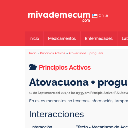
Chile
Inicio
Medicamentos
Enfermedades
Lab
Inicio
»
Principios Activos
»
Atovacuona + proguanil
Principios Activos
Atovacuona + progu
12 de Septiembre del 2017 a las 03:35 pm
Principio Activo (P.A) Ato
En estos momentos no tenemos información, tampoco 
Interacciones
Interacción
Efecto - Mecanismo de Acc