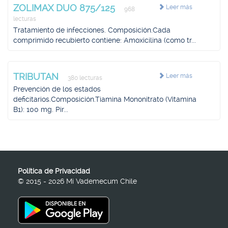
ZOLIMAX DUO 875/125
Leer más
968
lecturas
Tratamiento de infecciones. Composición.Cada
comprimido recubierto contiene: Amoxicilina (como tr...
TRIBUTAN
Leer más
380 lecturas
Prevención de los estados
deficitarios.Composición.Tiamina Mononitrato (Vitamina
B1): 100 mg. Pir...
Política de Privacidad
© 2015 - 2026 Mi Vademecum Chile