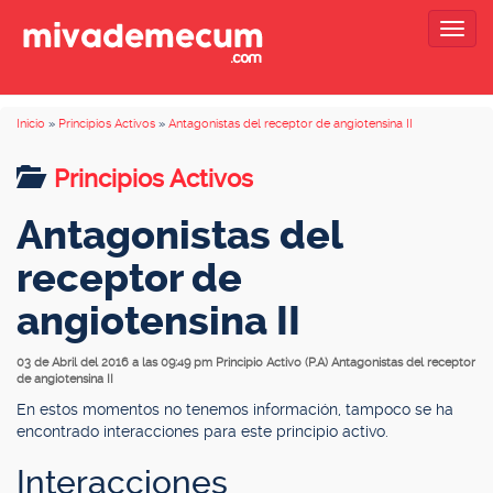
Togg
navig
Inicio
»
Principios Activos
»
Antagonistas del receptor de angiotensina II
Principios Activos
Antagonistas del
receptor de
angiotensina II
03 de Abril del 2016 a las 09:49 pm
Principio Activo (P.A) Antagonistas del receptor
de angiotensina II
En estos momentos no tenemos información, tampoco se ha
encontrado interacciones para este principio activo.
Interacciones