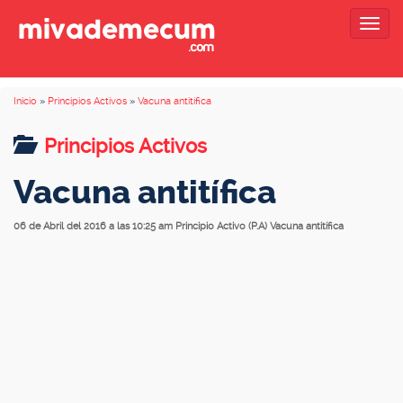
Togg
navig
Inicio
»
Principios Activos
»
Vacuna antitífica
Principios Activos
Vacuna antitífica
06 de Abril del 2016 a las 10:25 am
Principio Activo (P.A) Vacuna antitífica