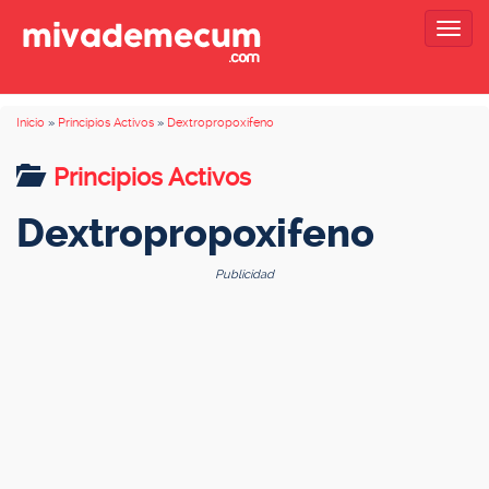
Togg
navig
Inicio
»
Principios Activos
»
Dextropropoxifeno
Principios Activos
Dextropropoxifeno
Publicidad