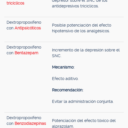
depresor sobre el SNC de los
tricíclicos
antidepresivos tricíclicos.
Dextropropoxifeno
Posible potenciación del efecto
con
Antipsicóticos
hipotensivo de los analgésicos.
Dextropropoxifeno
Incremento de la depresión sobre el
con
Bentazepam
SNC.
Mecanismo:
Efecto aditivo.
Recomendación:
Evitar la administración conjunta.
Dextropropoxifeno
Potenciación del efecto tóxico del
con
Benzodiazepinas
alprazolam.