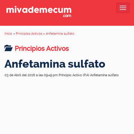
Togg
navig
Inicio
»
Principios Activos
»
Anfetamina sulfato
Principios Activos
Anfetamina sulfato
03 de Abril del 2016 a las 09:49 pm
Principio Activo (P.A) Anfetamina sulfato