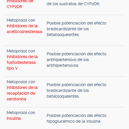
Inhibidores de
de los sustratos de CYP2D6.
CYP2D6
Metoprolol con
Posible potenciación del efecto
Inhibidores de la
bradicardizante de los
acetilcolinesterasa
betabloqueantes.
Metoprolol con
Posible potenciación del efecto
Inhibidores de la
antihipertensivo de los
fosfodiesterasa
antihipertensivos.
tipo V
Metoprolol con
Posible potenciación del efecto
Inhibidores de la
bradicardizante de los
recaptación de
betabloqueantes.
serotonina
Metoprolol con
Posible potenciación del efecto
Insulina
hipoglucémico de la insulina.