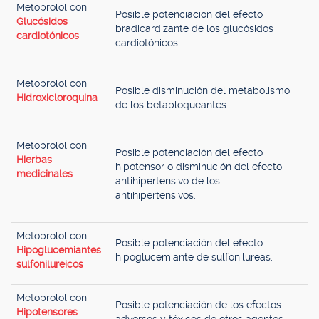
Metoprolol con
Posible potenciación del efecto
Glucósidos
bradicardizante de los glucósidos
cardiotónicos
cardiotónicos.
Metoprolol con
Posible disminución del metabolismo
Hidroxicloroquina
de los betabloqueantes.
Metoprolol con
Posible potenciación del efecto
Hierbas
hipotensor o disminución del efecto
medicinales
antihipertensivo de los
antihipertensivos.
Metoprolol con
Posible potenciación del efecto
Hipoglucemiantes
hipoglucemiante de sulfonilureas.
sulfonilureicos
Metoprolol con
Posible potenciación de los efectos
Hipotensores