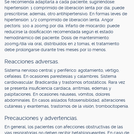
Se recomienda adaptarla a cada paciente, sugiriéndose:
hipertensión: 1 comprimido de liberación lenta por día; puede
prescribirse, además, otro antihipertensivo. En formas leves de
hipertensión: 1/2 comprimido de liberación lenta. Angor
pectoris: 100 a 200mg por día. Infarto de miocardio: puede
reducirse la dosificación recomendada según el estado
hemodinámico del paciente. Dosis de mantenimiento:
200mg/día vía oral, distribuidos en 2 tomas, el tratamiento
debe prolongarse durante tres meses por lo menos.
Reacciones adversas.
Sistema nervioso central y periférico: agotamiento, vértigo,
cefaleas. En ocasiones parestesias y calambres. Sistema
cardiovascular. Bradicardia y trastornos ortostáticos. Rara vez
se presenta insuficiencia cardíaca, arritmias, edemas y
palpitaciones. En ocasiones náuseas, vómitos, dolores
abdominales. En casos aislados fotosensibilidad, alteraciones
cutáneas y exantemas, trastornos de la visión, trombocitopenia.
Precauciones y advertencias.
En general, los pacientes con afecciones obstructivas de las
vías respiratorias no deben recibir betabloqueantes. En caso de