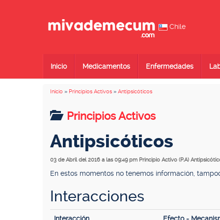
Chile
Inicio
Medicamentos
Enfermedades
Lab
Inicio
»
Principios Activos
»
Antipsicóticos
Principios Activos
Antipsicóticos
03 de Abril del 2016 a las 09:49 pm
Principio Activo (P.A) Antipsicóti
En estos momentos no tenemos información, tampoco 
Interacciones
Interacción
Efecto - Mecani