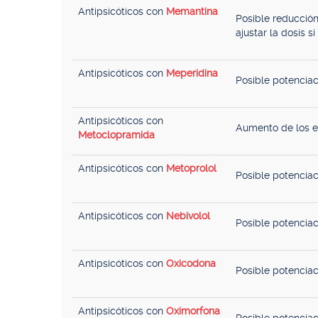
Antipsicóticos con
Memantina
Posible reducción
ajustar la dosis s
Antipsicóticos con
Meperidina
Posible potenciac
Antipsicóticos con
Aumento de los ef
Metoclopramida
Antipsicóticos con
Metoprolol
Posible potenciac
Antipsicóticos con
Nebivolol
Posible potenciac
Antipsicóticos con
Oxicodona
Posible potenciac
Antipsicóticos con
Oximorfona