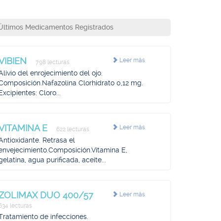
Últimos Medicamentos Registrados
VIBIEN
Leer más
798 lecturas
Alivio del enrojecimiento del ojo.
Composición.Nafazolina Clorhidrato 0,12 mg.
Excipientes: Cloro...
VITAMINA E
Leer más
622 lecturas
Antioxidante. Retrasa el
envejecimiento.Composición.Vitamina E,
gelatina, agua purificada, aceite...
ZOLIMAX DUO 400/57
Leer más
634 lecturas
Tratamiento de infecciones.