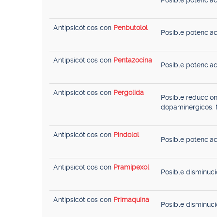
Posible potenciac
Antipsicóticos con
Penbutolol
Posible potenciac
Antipsicóticos con
Pentazocina
Posible potenciac
Antipsicóticos con
Pergolida
Posible reducción
dopaminérgicos. M
Antipsicóticos con
Pindolol
Posible potenciac
Antipsicóticos con
Pramipexol
Posible disminuci
Antipsicóticos con
Primaquina
Posible disminuci