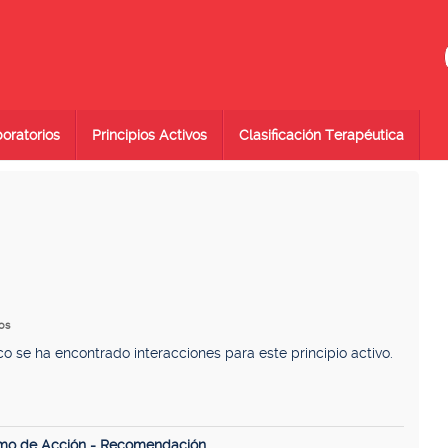
oratorios
Principios Activos
Clasificación Terapéutica
cos
se ha encontrado interacciones para este principio activo.
smo de Acción - Recomendación