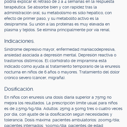
podría explicar el retraso de 2 a 4 semanas en la respuesta
terapéutica. Se absorbe bien y con rapidez tras la
administración oral; su metabolismo es sólo hepático, con
efecto de primer paso, y su metabolito activo es la
desipramina. Su unión a las proteínas es muy elevada en
plasma y tejidos. Se elimina principalmente por vía renal.
Indicaciones.
Síndrome depresivo mayor, enfermedad maniacodepresiva,
ansiedad asociada a depresión mental. Depresión reactiva o
trastornos distímicos. El clorhidrato de imipramina está
indicado como ayuda al tratamiento temporario de la enuresis
nocturna en niños de 6 años o mayores. Tratamiento del dolor
crónico severo (cáncer, migraña).
Dosificación.
En niños con enuresis una dosis diaria superior a 75mg no
mejora los resultados. La prescripción límite usual para niños
es de 2,5mg/kg/día. Adultos: 25mg a 50mg tres o cuatro veces
por día, con ajuste de la dosificación según necesidades y
tolerancia. Dosis máxima: pacientes ambulatorios: 200mg/día;
pacientes internados: 300mg/día; pacientes de edad