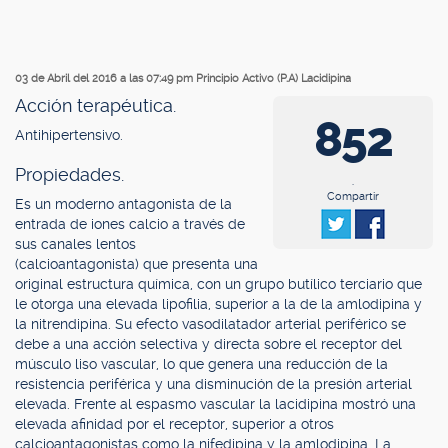
03 de Abril del 2016 a las 07:49 pm
Principio Activo (P.A) Lacidipina
Acción terapéutica.
852
Antihipertensivo.
Propiedades.
.
Compartir
Es un moderno antagonista de la
entrada de iones calcio a través de
sus canales lentos
(calcioantagonista) que presenta una
original estructura química, con un grupo butílico terciario que
le otorga una elevada lipofilia, superior a la de la amlodipina y
la nitrendipina. Su efecto vasodilatador arterial periférico se
debe a una acción selectiva y directa sobre el receptor del
músculo liso vascular, lo que genera una reducción de la
resistencia periférica y una disminución de la presión arterial
elevada. Frente al espasmo vascular la lacidipina mostró una
elevada afinidad por el receptor, superior a otros
calcioantagonistas como la nifedipina y la amlodipina. La