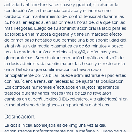
actividad antihipertensiva es suave y gradual, sin afectar la
conducción AV, la frecuencia cardíaca y el inotropismo
cardíaco, con mantenimiento del control tensional durante las
24 horas, en especial en las primeras horas del día que son las
más riesgosas. Luego de su administración oral la lacidipina es
absorbida en la mucosa digestiva y tiene un marcado efecto
de primer paso hepático que permite una biodisponibilidad del
2% al 9%; su vida media plasmática es de 60 minutos y posee
un alto grado de unión a proteínas ( >95%), albúminas y a1-
glucoproteínas. Sufre biotransformación hepática y el 70% de
la dosis administrada se elimina por las heces y el resto por la
orina. Debido a que su eliminación se lleva a cabo
principalmente por vía biliar, puede administrarse en pacientes
con insuficiencia renal sin necesidad de ajustar la dosificación.
Los controles humorales efectuados en sujetos hipertensos
tratados durante varios meses (más de 12) no revelaron
cambios en el perfil lipídico (HDL-colesterol y triglicéridos) ni en
el metabolismo de la glucosa en pacientes diabéticos.
Dosificación.
La dosis inicial aconsejada es de 4mg una vez al día,
administrados preferentemente por la mañana. Si luego de 3 a