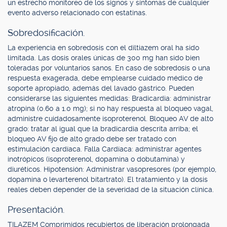
un estrecho monitoreo de los signos y síntomas de cualquier
evento adverso relacionado con estatinas.
Sobredosificación.
La experiencia en sobredosis con el diltiazem oral ha sido
limitada. Las dosis orales únicas de 300 mg han sido bien
toleradas por voluntarios sanos. En caso de sobredosis o una
respuesta exagerada, debe emplearse cuidado médico de
soporte apropiado, además del lavado gástrico. Pueden
considerarse las siguientes medidas: Bradicardia: administrar
atropina (0.60 a 1.0 mg); si no hay respuesta al bloqueo vagal,
administre cuidadosamente isoproterenol. Bloqueo AV de alto
grado: tratar al igual que la bradicardia descrita arriba; el
bloqueo AV fijo de alto grado debe ser tratado con
estimulación cardíaca. Falla Cardíaca: administrar agentes
inotrópicos (isoproterenol, dopamina o dobutamina) y
diuréticos. Hipotensión: Administrar vasopresores (por ejemplo,
dopamina o levarterenol bitartrato). El tratamiento y la dosis
reales deben depender de la severidad de la situación clínica.
Presentación.
TILAZEM Comprimidos recubiertos de liberación prolongada