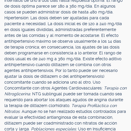
intervalos de uno a dos días hasta respuesta óptima. El rango
de dosis óptima parece ser 180 a 360 mg/día. En algunos
casos se pueden administrar dosis de hasta 480 mg/día.
Hipertensión: Las dosis deben ser ajustadas para cada
paciente a necesidad. La dosis inicial es de 120 a 240 mg/día
en dosis iguales divididas, administradas preferentemente
antes de las comidas y al momento de acostarse. El efecto
antihipertensivo máximo se observa usualmente a los 14 días
de terapia crónica; en consecuencia, los ajustes de las dosis
deben programarse en consistencia a lo anterior. El rango de
dosis usual es de 240 mg a 360 mg/día. Existe efecto aditivo
antihipertensivo cuando diltiazem se combina con otros
agentes antihipertensivos. Por lo tanto puede ser necesario
ajustar la dosis de diltiazem o del antihipertensivo(s)
concomitante cuando se adiciona uno al otro. Uso
Concomitante con otros Agentes Cardiovasculares:
Terapia con
Nitroglicerina
: NTG sublingual puede ser tomada cuando sea
requerido para abortar los ataques agudos de angina durante
la terapia de diltiazem clorhidrato.
Terapia Profiláctica con
Nitratos
: Aunque no se han realizado estudios controlados para
evaluar la efectividad antianginosa de esta combinación,
diltiazem puede ser coadministrado con nitratos de acción
corta y larga.
Poblaciones especiales:
Uso en Insuficiencia