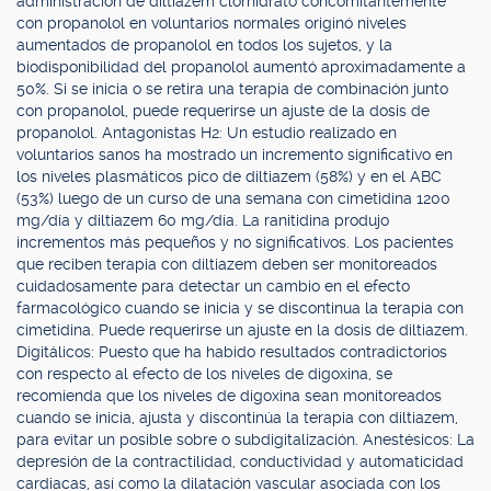
administración de diltiazem clorhidrato concomitantemente
con propanolol en voluntarios normales originó niveles
aumentados de propanolol en todos los sujetos, y la
biodisponibilidad del propanolol aumentó aproximadamente a
50%. Si se inicia o se retira una terapia de combinación junto
con propanolol, puede requerirse un ajuste de la dosis de
propanolol. Antagonistas H2: Un estudio realizado en
voluntarios sanos ha mostrado un incremento significativo en
los niveles plasmáticos pico de diltiazem (58%) y en el ABC
(53%) luego de un curso de una semana con cimetidina 1200
mg/día y diltiazem 60 mg/día. La ranitidina produjo
incrementos más pequeños y no significativos. Los pacientes
que reciben terapia con diltiazem deben ser monitoreados
cuidadosamente para detectar un cambio en el efecto
farmacológico cuando se inicia y se discontinua la terapia con
cimetidina. Puede requerirse un ajuste en la dosis de diltiazem.
Digitálicos: Puesto que ha habido resultados contradictorios
con respecto al efecto de los niveles de digoxina, se
recomienda que los niveles de digoxina sean monitoreados
cuando se inicia, ajusta y discontinúa la terapia con diltiazem,
para evitar un posible sobre o subdigitalización. Anestésicos: La
depresión de la contractilidad, conductividad y automaticidad
cardiacas, así como la dilatación vascular asociada con los