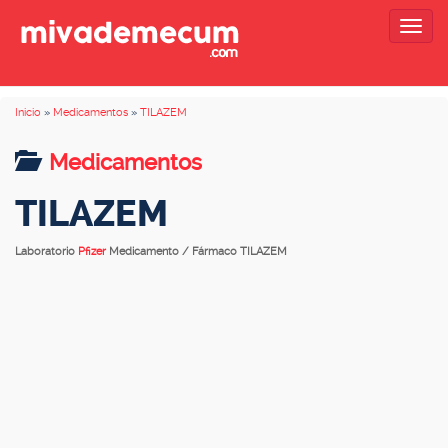
Togg
navig
Inicio
»
Medicamentos
»
TILAZEM
Medicamentos
TILAZEM
Laboratorio
Pfizer
Medicamento / Fármaco TILAZEM