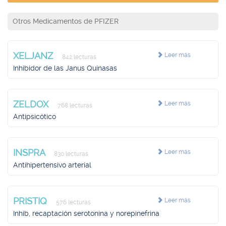
Otros Medicamentos de PFIZER
XELJANZ
Leer más
842 lecturas
Inhibidor de las Janus Quinasas
ZELDOX
Leer más
768 lecturas
Antipsicótico
INSPRA
Leer más
830 lecturas
Antihipertensivo arterial
PRISTIQ
Leer más
576 lecturas
Inhib, recaptación serotonina y norepinefrina