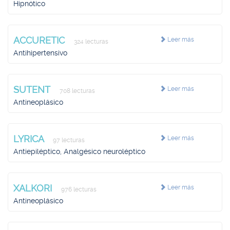
Hipnótico
ACCURETIC
Leer más
324 lecturas
Antihipertensivo
SUTENT
Leer más
708 lecturas
Antineoplásico
LYRICA
Leer más
97 lecturas
Antiepiléptico, Analgésico neuroléptico
XALKORI
Leer más
976 lecturas
Antineoplásico