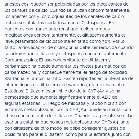
anestésicos, pueden ser potenciadas por los bloqueantes de
los canales de calcio. Cuando se utilizan concomitantemente,
los anestésicos y los bloqueantes de los canales de calcio
deben ser titulados cuidadosamente. Ciclosporina: En
pacientes con transplante renal que reciben ambas
medicaciones concomitantemente, el diltiazem aumenta el
nivel plasmático de ciclosporina en tanto como 30%. Por lo
tanto, la dosificación de ciclosporina debe ser reducida cuando
se administran diltiazem y ciclosporina concomitantemente.
Carbamazepina: El uso concomitante de diltiazem y
carbamazepina puede aumentar los niveles plasmáticos de
carbamazepina, y consecuentemente, el riesgo de toxicidad.
Warfarina, Rifampicina, Litio: Existen reportes en la literatura de
interacciones de diltiazem con warfarina, rifampicina o litio.
Estatinas: Diltiazem es un inhibidor de la CYP3A4 y se ha
demostrado que aumenta significativamente el ABC de
algunas estatinas. El riesgo de miopatía y rabdomiólisis con
estatinas metabolizadas ´por la CYP3A4, puede aumentar con
el uso concomitante de diltiazem. Cuando sea posible, se debe
usar una estatina que no sea metabolizada por CYP3A4 junto
con diltiazem; de otro modo, se debe considerar ajustes de
dosis, tanto para el diltiazem, como para la estatina, junto con