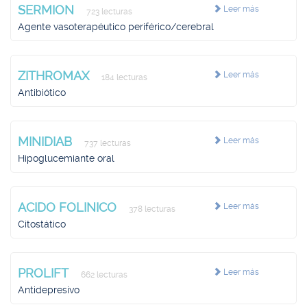
SERMION
Leer más
723 lecturas
Agente vasoterapéutico periférico/cerebral
ZITHROMAX
Leer más
184 lecturas
Antibiótico
MINIDIAB
Leer más
737 lecturas
Hipoglucemiante oral
ACIDO FOLINICO
Leer más
378 lecturas
Citostático
PROLIFT
Leer más
662 lecturas
Antidepresivo