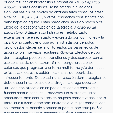
puede resultar en hipotensión sintomática.
Daño Hepático
Agudo:
En raras ocasiones, se ha notado, elevaciones
significativas en los niveles de enzimas tales como fosfatasa
alcalina, LDH, AST, ALT, y otros fenómenos consistentes con
daño hepático agudo. Estas reacciones han sido reversibles
luego de la descontinuación de la terapia.
Monitoreo de
Laboratorio
: Diltiazem clorhidrato es metabolizado
extensivamente en el hígado y excretado por los riñones y la
bilis. Como cualquier droga administrada por periodos
prolongados, deben ser monitoreados los parámetros de
laboratorio a intervalos regulares.
General:
Efectos de tipo
dermatológico pueden ser transitorios y desaparecer con el
uso continuado de diltiazem. Sin embargo, erupciones
cutáneas que progresan a eritema multiforme y/o dermatitis
exfoliativa (necrólisis epidérmica) han sido reportadas
infrecuentemente. De persistir una reacción dermatológica, se
debe discontinuar el uso de la droga. La droga debe ser
utilizada con precaución en pacientes con deterioro de la
función renal o hepática.
Embarazo:
No existen estudios
adecuados, bien controlados en mujeres embarazadas; por lo
tanto, el diltiazem debe administrarse a la mujer embarazada
solamente si el beneficio potencial para el paciente justifica