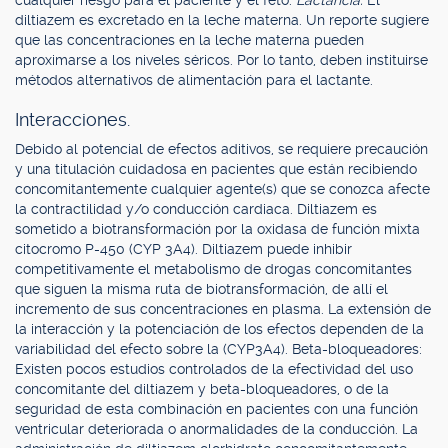
cualquier riesgo para el paciente y el feto.
Lactancia:
El
diltiazem es excretado en la leche materna. Un reporte sugiere
que las concentraciones en la leche materna pueden
aproximarse a los niveles séricos. Por lo tanto, deben instituirse
métodos alternativos de alimentación para el lactante.
Interacciones.
Debido al potencial de efectos aditivos, se requiere precaución
y una titulación cuidadosa en pacientes que están recibiendo
concomitantemente cualquier agente(s) que se conozca afecte
la contractilidad y/o conducción cardiaca. Diltiazem es
sometido a biotransformación por la oxidasa de función mixta
citocromo P-450 (CYP 3A4). Diltiazem puede inhibir
competitivamente el metabolismo de drogas concomitantes
que siguen la misma ruta de biotransformación, de allí el
incremento de sus concentraciones en plasma. La extensión de
la interacción y la potenciación de los efectos dependen de la
variabilidad del efecto sobre la (CYP3A4). Beta-bloqueadores:
Existen pocos estudios controlados de la efectividad del uso
concomitante del diltiazem y beta-bloqueadores, o de la
seguridad de esta combinación en pacientes con una función
ventricular deteriorada o anormalidades de la conducción. La