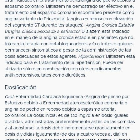
está indicado en el tratamiento de la angina de pecho debida a
espasmo coronario. Diltiazem ha demostrado ser efectivo en el
tratamiento del espasmo coronario espontáneo presente como
angina variante de Prinzmetal (angina en reposo con elevación
del segmento ST durante los ataques).
Angina Crónica Estable
(Angina clásica asociada a esfuerzo):
Diltiazem está indicado
en el manejo de la angina crónica estable en pacientes que no
toleran la terapia con betabloqueadores y/o nitratos o quienes
permanecen sintomáticos a pesar de la administración de las
dosis adecuadas de estos agentes.
Hipertensión:
Diltiazem está
indicado para el tratamiento de la hipertensión. Puede ser
utilizado sólo o en combinación con otros medicamentos
antihipertensivos, tales como diuréticos.
Dosificación.
Oral:
Enfermedad Cardíaca Isquémica (Angina de pecho por
Esfuerzo debida a Enfermedad ateroesclerótica coronaria o
angina de pecho en reposo debida a espasmo arterial
coronario): La dosis inicial es de 120 mg/día en dosis iguales
divididas, administradas preferentemente antes de las comidas
y al acostarse; la dosis debe incrementarse gradualmente en
dosis divididas igualmente (de dos a cuatro veces al día) en