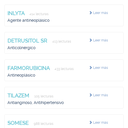
INLYTA
Leer más
414 lecturas
Agente antineoplásico
DETRUSITOL SR
Leer más
413 lecturas
Anticolinérgico
FARMORUBICINA
Leer más
433 lecturas
Antineoplásico
TILAZEM
Leer más
105 lecturas
Antianginoso, Antihipertensivo
SOMESE
Leer más
988 lecturas