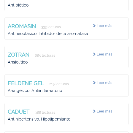
Antibiótico
AROMASIN
Leer más
333 lecturas
Antineoplásico, Inhibidor de la aromatasa
ZOTRAN
Leer más
685 lecturas
Ansiolítico
FELDENE GEL
Leer más
219 lecturas
Analgésico, Antiinflamatorio
CADUET
Leer más
988 lecturas
Antihipertensivo, Hipolipemiante