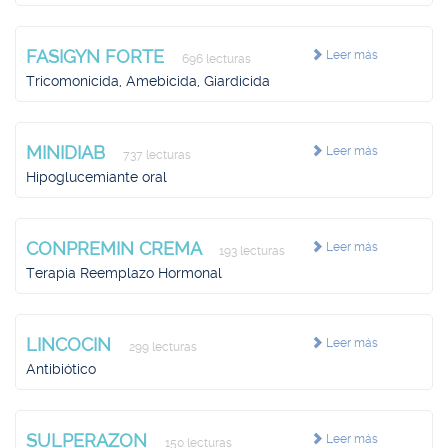
FASIGYN FORTE
Leer más
696 lecturas
Tricomonicida, Amebicida, Giardicida
MINIDIAB
Leer más
737 lecturas
Hipoglucemiante oral
CONPREMIN CREMA
Leer más
193 lecturas
Terapia Reemplazo Hormonal
LINCOCIN
Leer más
299 lecturas
Antibiótico
SULPERAZON
Leer más
150 lecturas