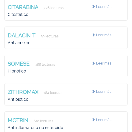
CITARABINA
Leer más
776 lecturas
Citostático
DALACIN T
Leer más
39 lecturas
Antiacneico
SOMESE
Leer más
988 lecturas
Hipnótico
ZITHROMAX
Leer más
184 lecturas
Antibiótico
MOTRIN
Leer más
610 lecturas
Antiinflamatorio no esteroide