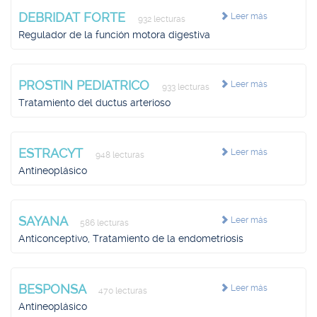
DEBRIDAT FORTE
Leer más
932 lecturas
Regulador de la función motora digestiva
PROSTIN PEDIATRICO
Leer más
933 lecturas
Tratamiento del ductus arterioso
ESTRACYT
Leer más
948 lecturas
Antineoplásico
SAYANA
Leer más
586 lecturas
Anticonceptivo, Tratamiento de la endometriosis
BESPONSA
Leer más
470 lecturas
Antineoplásico