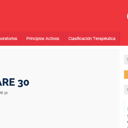
oratorios
Principios Activos
Clasificación Terapéutica
ARE 30
RE 30