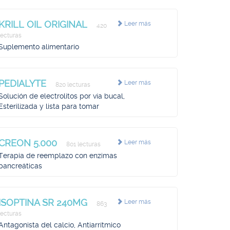
KRILL OIL ORIGINAL
Leer más
420
lecturas
Suplemento alimentario
PEDIALYTE
Leer más
820 lecturas
Solución de electrolitos por vía bucal,
Esterilizada y lista para tomar
CREON 5.000
Leer más
801 lecturas
Terapia de reemplazo con enzimas
pancreáticas
ISOPTINA SR 240MG
Leer más
863
lecturas
Antagonista del calcio, Antiarrítmico