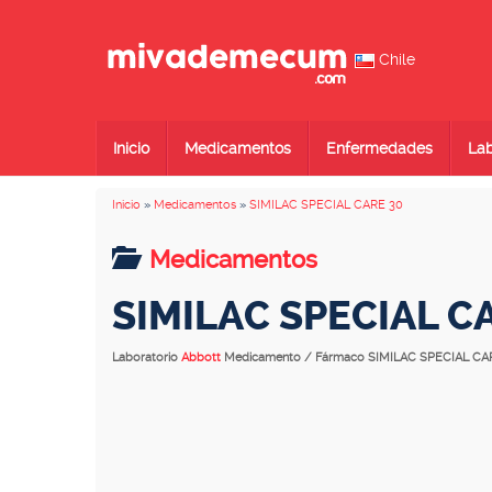
Chile
Inicio
Medicamentos
Enfermedades
Lab
Inicio
»
Medicamentos
»
SIMILAC SPECIAL CARE 30
Medicamentos
SIMILAC SPECIAL C
Laboratorio
Abbott
Medicamento / Fármaco SIMILAC SPECIAL CA