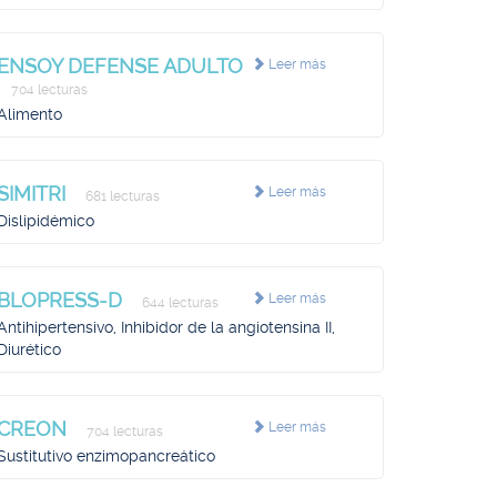
ENSOY DEFENSE ADULTO
Leer más
704 lecturas
Alimento
SIMITRI
Leer más
681 lecturas
Dislipidémico
BLOPRESS-D
Leer más
644 lecturas
Antihipertensivo, Inhibidor de la angiotensina II,
Diurético
CREON
Leer más
704 lecturas
Sustitutivo enzimopancreático