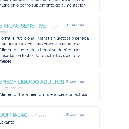
nutrición o como suplemento de alimentación
SIMILAC SENSITIVE
Leer más
307
lecturas
Fórmula nutricional infantil sin lactosa diseñada
para lactantes con intolerancia a la lactosa,
Alimento completo alternativo de fórmulas
basadas en leche, Para lactantes de 0 a 12
meses
ENSOY LIQUIDO ADULTOS
Leer más
471 lecturas
Alimento, Tratamiento intolerancia a la lactosa
DUPHALAC
Leer más
116 lecturas
Laxante