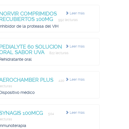
NORVIR COMPRIMIDOS
Leer más
RECUBIERTOS 100MG
992 lecturas
Inhibidor de la proteasa del VIH
PEDIALYTE 60 SOLUCION
Leer más
ORAL SABOR UVA
822 lecturas
Rehidratante oral
AEROCHAMBER PLUS
Leer más
420
lecturas
Dispositivo médico
SYNAGIS 100MCG
Leer más
504
lecturas
Inmunoterapia