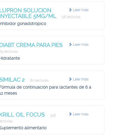
LUPRON SOLUCION
Leer más
INYECTABLE 5MG/ML
56 lecturas
Inhibidor gonadotrópico
DIABT CREMA PARA PIES
Leer más
69 lecturas
Hidratante
SIMILAC 2
Leer más
80 lecturas
Fórmula de continuación para lactantes de 6 a
12 meses
KRILL OIL FOCUS
Leer más
328
lecturas
Suplemento alimentario