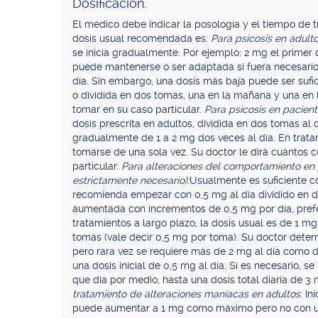
Dosificación.
El médico debe indicar la posología y el tiempo de t
dosis usual recomendada es:
Para psicosis en adul
se inicia gradualmente. Por ejemplo: 2 mg el primer d
puede mantenerse o ser adaptada si fuera necesario. 
día. Sin embargo, una dosis más baja puede ser sufi
o dividida en dos tomas, una en la mañana y una en 
tomar en su caso particular.
Para psicosis en pacien
dosis prescrita en adultos, dividida en dos tomas 
gradualmente de 1 a 2 mg dos veces al día. En tratam
tomarse de una sola vez. Su doctor le dirá cuántos
particular.
Para alteraciones del comportamiento en 
estrictamente necesario):
Usualmente es suficiente co
recomienda empezar con 0,5 mg al día dividido en d
aumentada con incrementos de 0,5 mg por día, pref
tratamientos a largo plazo, la dosis usual es de 1 m
tomas (vale decir 0,5 mg por toma). Su doctor determ
pero rara vez se requiere más de 2 mg al día como d
una dosis inicial de 0,5 mg al día. Si es necesario,
que día por medio, hasta una dosis total diaria de 3 
tratamiento de alteraciones maníacas en adultos
: In
puede aumentar a 1 mg como máximo pero no con un