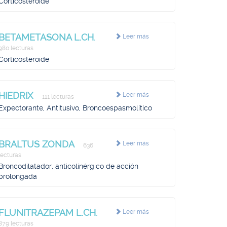
Corticosteroide
BETAMETASONA L.CH.
Leer más
980 lecturas
Corticosteroide
HIEDRIX
Leer más
111 lecturas
Expectorante, Antitusivo, Broncoespasmolítico
BRALTUS ZONDA
Leer más
636
lecturas
Broncodilatador, anticolinérgico de acción
prolongada
FLUNITRAZEPAM L.CH.
Leer más
879 lecturas