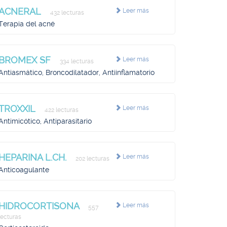
ACNERAL
Leer más
432 lecturas
Terapia del acné
BROMEX SF
Leer más
334 lecturas
Antiasmático, Broncodilatador, Antiinflamatorio
TROXXIL
Leer más
422 lecturas
Antimicótico, Antiparasitario
HEPARINA L.CH.
Leer más
202 lecturas
Anticoagulante
HIDROCORTISONA
Leer más
557
lecturas