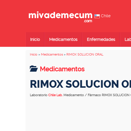
Chile
Inicio
Medicamentos
Enfermedades
Lab
Inicio
»
Medicamentos
»
RIMOX SOLUCION ORAL
Medicamentos
RIMOX SOLUCION O
Laboratorio
Chile Lab.
Medicamento / Fármaco RIMOX SOLUCION