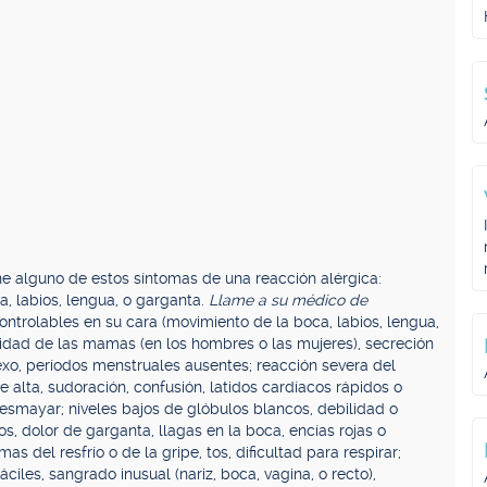
e alguno de estos síntomas de una reacción alérgica:
a, labios, lengua, o garganta.
Llame a su médico de
ntrolables en su cara (movimiento de la boca, labios, lengua,
lidad de las mamas (en los hombres o las mujeres), secreción
sexo, períodos menstruales ausentes; reacción severa del
e alta, sudoración, confusión, latidos cardíacos rápidos o
smayar; niveles bajos de glóbulos blancos, debilidad o
s, dolor de garganta, llagas en la boca, encías rojas o
mas del resfrío o de la gripe, tos, dificultad para respirar;
iles, sangrado inusual (nariz, boca, vagina, o recto),