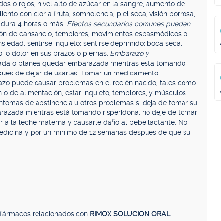
s o rojos; nivel alto de azúcar en la sangre; aumento de
ento con olor a fruta, somnolencia, piel seca, visión borrosa,
 dura 4 horas o más.
Efectos secundarios comunes pueden
ión de cansancio; temblores, movimientos espasmódicos o
siedad, sentirse inquieto; sentirse deprimido; boca seca,
; o dolor en sus brazos o piernas.
Embarazo y
zada o planea quedar embarazada mientras está tomando
spués de dejar de usarlas. Tomar un medicamento
razo puede causar problemas en el recién nacido, tales como
 o de alimentación, estar inquieto, temblores, y músculos
síntomas de abstinencia u otros problemas si deja de tomar su
razada mientras está tomando risperidona, no deje de tomar
r a la leche materna y causarle daño al bebé lactante. No
dicina y por un mínimo de 12 semanas después de que su
, fármacos relacionados con
RIMOX SOLUCION ORAL
.