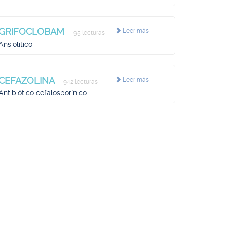
GRIFOCLOBAM
Leer más
95 lecturas
Ansiolítico
CEFAZOLINA
Leer más
942 lecturas
Antibiótico cefalosporínico