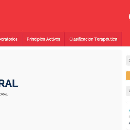
oratorios
Principios Activos
Clasificación Terapéutica
RAL
 ORAL