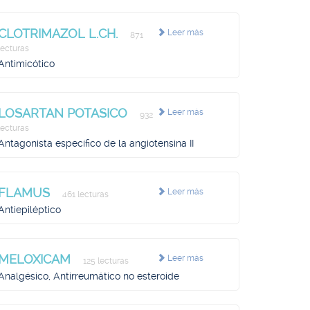
CLOTRIMAZOL L.CH.
Leer más
871
lecturas
Antimicótico
LOSARTAN POTASICO
Leer más
932
lecturas
Antagonista específico de la angiotensina II
FLAMUS
Leer más
461 lecturas
Antiepiléptico
MELOXICAM
Leer más
125 lecturas
Analgésico, Antirreumático no esteroide