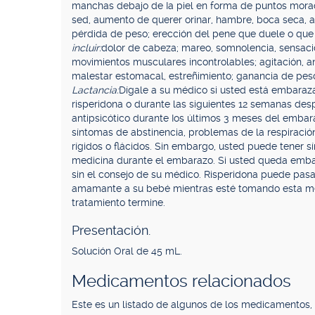
manchas debajo de Ia piel en forma de puntos morado
sed, aumento de querer orinar, hambre, boca seca, ali
pérdida de peso; erección del pene que duele o que
incluir:
dolor de cabeza; mareo, somnolencia, sensac
movimientos musculares incontrolables; agitación, an
malestar estomacal, estreñimiento; ganancia de peso
Lactancia:
Dígale a su médico si usted está embara
risperidona o durante las siguientes 12 semanas de
antipsicótico durante Ios últimos 3 meses del emba
síntomas de abstinencia, problemas de la respiración
rígidos o flácidos. Sin embargo, usted puede tener 
medicina durante el embarazo. Si usted queda emba
sin el consejo de su médico. Risperidona puede pasa
amamante a su bebé mientras esté tomando esta me
tratamiento termine.
Presentación.
Solución Oral de 45 mL.
Medicamentos relacionados
Este es un listado de algunos de los medicamentos