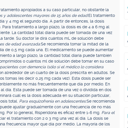
ratamiento apropiados a su caso particular, no obstante la
tos y adolescentes mayores de 15 años de edad:
El tratamiento
ía y 4 mg el segundo día. A partir de entonces, la dosis
Para tratamiento a largo plazo, la dosis es de 4 a 6 mg al
ciente. La cantidad total diaria puede ser tomada de una vez
la tarde. Su doctor le dirá cuántos mL de solución debe
tes de edad avanzada:
Se recomienda tomar la mitad de la
al día de 0,5 mg cada una. El medicamento se puede aumentar
iento a largo plazo, la cantidad total diaria puede también
 comprimidos o cuántos ml de solución debe tomar en su caso
pacientes con demencia (sólo si el médico lo considera
n alrededor de un cuarto de la dosis prescrita en adultos. Se
os tomas (es decir 0,25 mg cada vez). Esta dosis puede ser
eriblemente no más frecuentemente que día por medio. En
g al día. Esta puede ser tomada de una vez o dividida en dos
inará cuál es la dosis adecuada en su situación particular,
osis total.
Para esquizofrenia en adolescentes:
Se recomienda
 se puede ajustar gradualmente con una frecuencia de no más
mg. Por lo general, Risperidona es eficaz entre 1-6 mg.
Para el
iciar el tratamiento con 2 o 3 mg una vez al día. La dosis se
a frecuencia mayor que día por medio. La mayoría de los