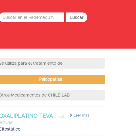
Se utiliza para el tratamiento de:
Psicopatías
Otros Medicamentos de CHILE LAB.
OXALIPLATINO TEVA
Leer más
716
lecturas
Citostático