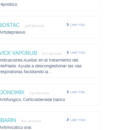
Hipnótico
SOSTAC
Leer más
528 lecturas
Antidepresivo
VICK VAPORUB
Leer más
627 lecturas
Indicaciones.Auxiliar en el tratamiento del
resfriado. Ayuda a descongestionar las vías
respiratorias facilitando la ...
DONOMIX
Leer más
752 lecturas
Antifúngico, Corticosteroide tópico
IBARIN
Leer más
844 lecturas
Antimicótico oral