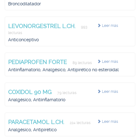
Broncodilatador
LEVONORGESTREL L.CH.
Leer más
993
lecturas
Anticonceptivo
PEDIAPROFEN FORTE
Leer más
89 lecturas
Antiinflamatorio, Analgésico, Antipirético no esteroidal
COXIDOL 90 MG
Leer más
79 lecturas
Analgésico, Antiinflamatorio
PARACETAMOL L.CH.
Leer más
224 lecturas
Analgésico, Antipirético