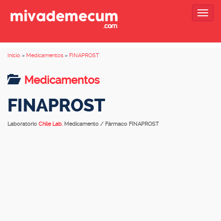
Togg
navig
Inicio
»
Medicamentos
»
FINAPROST
Medicamentos
FINAPROST
Laboratorio
Chile Lab.
Medicamento / Fármaco FINAPROST