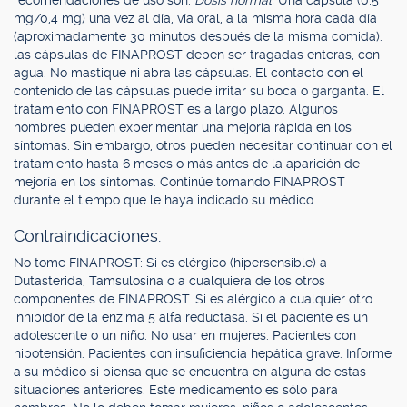
recomendaciones de uso son:
Dosis normal:
Una cápsula (0,5
mg/0,4 mg) una vez al día, vía oral, a la misma hora cada día
(aproximadamente 30 minutos después de la misma comida).
las cápsulas de FINAPROST deben ser tragadas enteras, con
agua. No mastique ni abra las cápsulas. El contacto con el
contenido de las cápsulas puede irritar su boca o garganta. El
tratamiento con FINAPROST es a largo plazo. Algunos
hombres pueden experimentar una mejoría rápida en los
síntomas. Sin embargo, otros pueden necesitar continuar con el
tratamiento hasta 6 meses o más antes de la aparición de
mejoría en los síntomas. Continúe tomando FINAPROST
durante el tiempo que le haya indicado su médico.
Contraindicaciones.
No tome FINAPROST: Si es elérgico (hipersensible) a
Dutasterida, Tamsulosina o a cualquiera de los otros
componentes de FINAPROST. Si es alérgico a cualquier otro
inhibidor de la enzima 5 alfa reductasa. Si el paciente es un
adolescente o un niño. No usar en mujeres. Pacientes con
hipotensión. Pacientes con insuficiencia hepática grave. Informe
a su médico si piensa que se encuentra en alguna de estas
situaciones anteriores. Este medicamento es sólo para