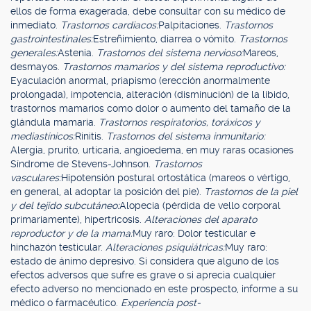
ellos de forma exagerada, debe consultar con su médico de
inmediato.
Trastornos cardiacos:
Palpitaciones.
Trastornos
gastrointestinales:
Estreñimiento, diarrea o vómito.
Trastornos
generales:
Astenia.
Trastornos del sistema nervioso:
Mareos,
desmayos.
Trastornos mamarios y del sistema reproductivo:
Eyaculación anormal, priapismo (erección anormalmente
prolongada), impotencia, alteración (disminución) de la libido,
trastornos mamarios como dolor o aumento del tamaño de la
glándula mamaria.
Trastornos respiratorios, toráxicos y
mediastínicos:
Rinitis.
Trastornos del sistema inmunitario:
Alergia, prurito, urticaria, angioedema, en muy raras ocasiones
Síndrome de Stevens-Johnson.
Trastornos
vasculares:
Hipotensión postural ortostática (mareos o vértigo,
en general, al adoptar la posición del pie).
Trastornos de la piel
y del tejido subcutáneo:
Alopecia (pérdida de vello corporal
primariamente), hipertricosis.
Alteraciones del aparato
reproductor y de la mama:
Muy raro: Dolor testicular e
hinchazón testicular.
Alteraciones psiquiátricas:
Muy raro:
estado de ánimo depresivo. Si considera que alguno de los
efectos adversos que sufre es grave o si aprecia cualquier
efecto adverso no mencionado en este prospecto, informe a su
médico o farmacéutico.
Experiencia post-