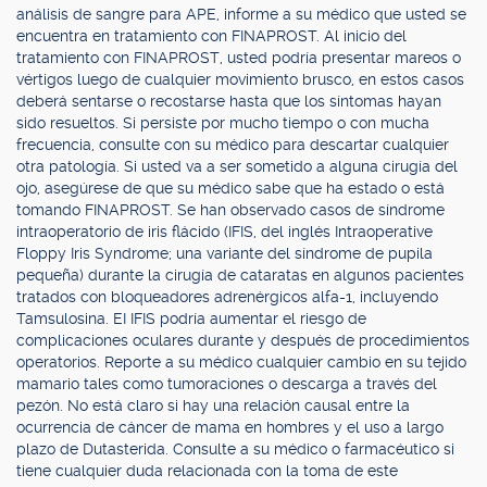
análisis de sangre para APE, informe a su médico que usted se
encuentra en tratamiento con FINAPROST. Al inicio del
tratamiento con FINAPROST, usted podría presentar mareos o
vértigos luego de cualquier movimiento brusco, en estos casos
deberá sentarse o recostarse hasta que los síntomas hayan
sido resueltos. Si persiste por mucho tiempo o con mucha
frecuencia, consulte con su médico para descartar cualquier
otra patología. Si usted va a ser sometido a alguna cirugía del
ojo, asegúrese de que su médico sabe que ha estado o está
tomando FINAPROST. Se han observado casos de síndrome
intraoperatorio de iris flácido (IFIS, del inglés Intraoperative
Floppy Iris Syndrome; una variante del síndrome de pupila
pequeña) durante la cirugía de cataratas en algunos pacientes
tratados con bloqueadores adrenérgicos alfa-1, incluyendo
Tamsulosina. EI IFIS podría aumentar el riesgo de
complicaciones oculares durante y después de procedimientos
operatorios. Reporte a su médico cualquier cambio en su tejido
mamario tales como tumoraciones o descarga a través del
pezón. No está claro si hay una relación causal entre la
ocurrencia de cáncer de mama en hombres y el uso a largo
plazo de Dutasterida. Consulte a su médico o farmacéutico si
tiene cualquier duda relacionada con la toma de este