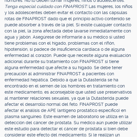
hombres. No lo deben tomar mujeres, niños o adolescentes.
Tenga especial cuidado con FINAPROST:
Las mujeres, los niños
y los adolescentes deben evitar el contacto con las cápsulas
rotas de FINAPROST dado que el principio activo contenido se
puede absorber a través de la piel. Si existe cualquier contacto
con la piel, la zona afectada debe lavarse inmediatamente con
agua y jabón. Asegúrese de informarle a su médico si usted
tiene problemas con el hígado, problemas con el riñón,
hipotensión, si padece de insuficiencia cardiaca o de alguna
enfermedad al corazón. Puede que necesite alguna evaluación
adicional durante su tratamiento con FINAPROST si tiene
alguna enfermedad que afecte a su hígado. Se debe tener
precaución al administrar FINAPROST a pacientes con
enfermedad hepática. Debido a que la Dutasterida se ha
encontrado en el semen de los hombres en tratamiento con
este medicamento, es aconsejable que usted use preservativos
al mantener relaciones sexuales, ya que la Dutasterida puede
afectar el desarrollo normal del feto. FINAPROST puede
afectar el análisis de APE (antígeno prostático específico) en
plasma sanguíneo. Este examen de laboratorio se utiliza en la
detección del cáncer de próstata. Su médico aún puede utilizar
este estudio para detectar el cáncer de próstata si bien debe
considerar este efecto del medicamento. Si le realizan un