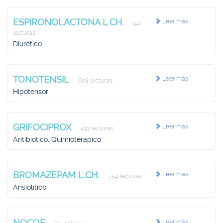
ESPIRONOLACTONA L.CH.
Leer más
941
lecturas
Diurético
TONOTENSIL
Leer más
608 lecturas
Hipotensor
GRIFOCIPROX
Leer más
491 lecturas
Antibiótico, Quimioterápico
BROMAZEPAM L.CH.
Leer más
754 lecturas
Ansiolítico
NOCOF
Leer más