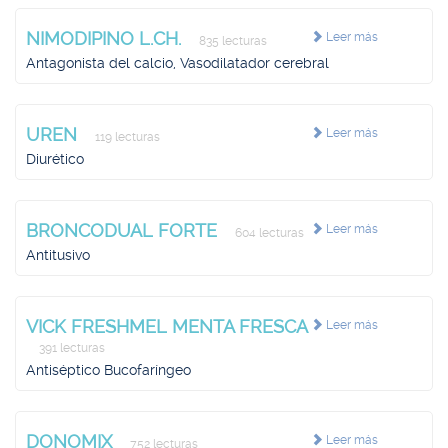
NIMODIPINO L.CH.
Leer más
835 lecturas
Antagonista del calcio, Vasodilatador cerebral
UREN
Leer más
119 lecturas
Diurético
BRONCODUAL FORTE
Leer más
604 lecturas
Antitusivo
VICK FRESHMEL MENTA FRESCA
Leer más
391 lecturas
Antiséptico Bucofaríngeo
DONOMIX
Leer más
752 lecturas