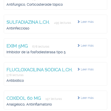
Antifúngico, Corticosteroide tópico
SULFADIAZINA L.CH.
Leer más
495 lecturas
Antiinfeccioso
EXIM 5MG
Leer más
678 lecturas
Inhibidor de la fosfodiesterasa tipo 5
FLUCLOXACILINA SODICA L.CH.
Leer más
578 lecturas
Antibiótico
COXIDOL 60 MG
Leer más
197 lecturas
Analgésico, Antiinflamatorio