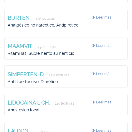
BURTEN
Leer más
396 lecturas
Analgésico no narcótico, Antipirético
MAAMVIT
Leer más
79 lecturas
Vitaminas, Suplemento alimenticio
SIMPERTEN-D
Leer más
664 lecturas
Antihipertensivo, Diurético
LIDOCAINA L.CH.
Leer más
210 lecturas
Anestésico local
LAUNOL
Leer más
152 lecturas