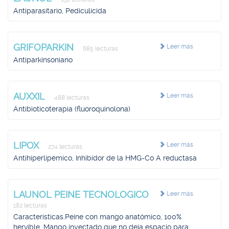
Antiparasitario, Pediculicida
GRIFOPARKIN
Leer más
685 lecturas
Antiparkinsoniano
AUXXIL
Leer más
488 lecturas
Antibioticoterapia (fluoroquinolona)
LIPOX
Leer más
274 lecturas
Antihiperlipémico, Inhibidor de la HMG-Co A reductasa
LAUNOL PEINE TECNOLOGICO
Leer más
182 lecturas
Características.Peine con mango anatómico, 100%
hervible. Mango inyectado que no deja espacio para