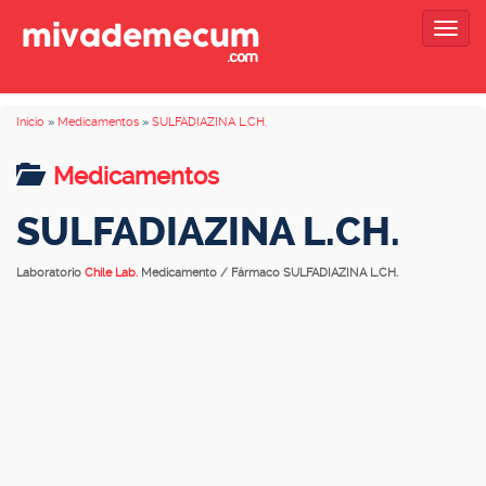
Togg
navig
Inicio
»
Medicamentos
»
SULFADIAZINA L.CH.
Medicamentos
SULFADIAZINA L.CH.
Laboratorio
Chile Lab.
Medicamento / Fármaco SULFADIAZINA L.CH.