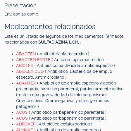
Presentación.
Env. con 20 comp.
Medicamentos relacionados
Este es un listado de algunos de los medicamentos, fármacos
relacionados con
SULFADIAZINA L.CH.
.
ABACTEN
( Antibioterapia macrólido )
ABACTEN FORTE
( Antibioterapia macrólido )
ABIOLEX
( Antibiótico bactericida amplio espectro )
ABIOLEX DUO
( Antibiótico, Bactericida de amplio
espectro, Antimicrobiano )
ACANTEX
( Antibiótico de amplio espectro y acción
prolongada, para uso parenteral, particularmente activo
frente a una gran variedad de microorganismos
Grampositivos, Gramnegativos y otros gérmenes
patógenos )
ACUS
( Antibiótico carbapenémico parenteral )
ACUS
( Antibiótico carbapenémico parenteral )
ADROXEF
( Antibiótico cefalosporínico )
ALMAXOL
( Antibiótico de amplio espectro )