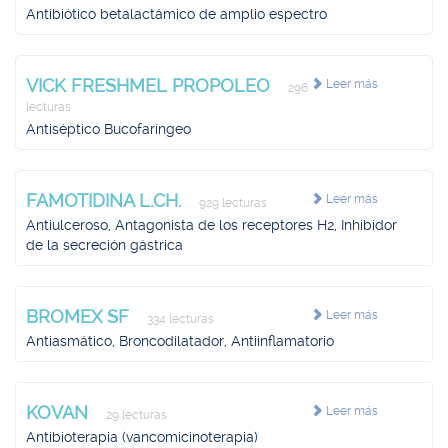
Antibiótico betalactámico de amplio espectro
VICK FRESHMEL PROPOLEO
Leer más
296
lecturas
Antiséptico Bucofaríngeo
FAMOTIDINA L.CH.
Leer más
929 lecturas
Antiulceroso, Antagonista de los receptores H2, Inhibidor
de la secreción gástrica
BROMEX SF
Leer más
334 lecturas
Antiasmático, Broncodilatador, Antiinflamatorio
KOVAN
Leer más
29 lecturas
Antibioterapia (vancomicinoterapia)