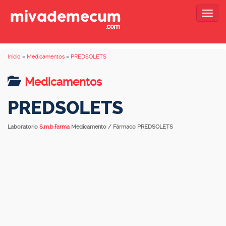
Togg
navig
Inicio
»
Medicamentos
»
PREDSOLETS
Medicamentos
PREDSOLETS
Laboratorio
S.m.b.farma
Medicamento / Fármaco PREDSOLETS