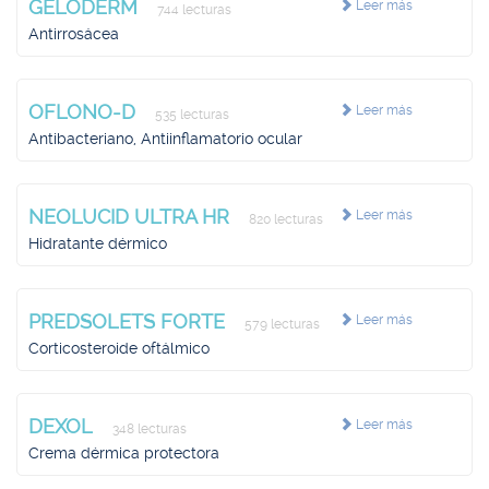
GELODERM
Leer más
744 lecturas
Antirrosácea
OFLONO-D
Leer más
535 lecturas
Antibacteriano, Antiinflamatorio ocular
NEOLUCID ULTRA HR
Leer más
820 lecturas
Hidratante dérmico
PREDSOLETS FORTE
Leer más
579 lecturas
Corticosteroide oftálmico
DEXOL
Leer más
348 lecturas
Crema dérmica protectora