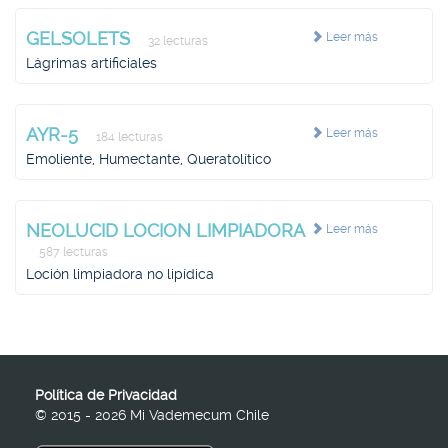
GELSOLETS
Leer más
32 lecturas
Lágrimas artificiales
AYR-5
Leer más
184 lecturas
Emoliente, Humectante, Queratolítico
NEOLUCID LOCION LIMPIADORA
Leer más
587 lecturas
Loción limpiadora no lipídica
Política de Privacidad
© 2015 - 2026 Mi Vademecum Chile