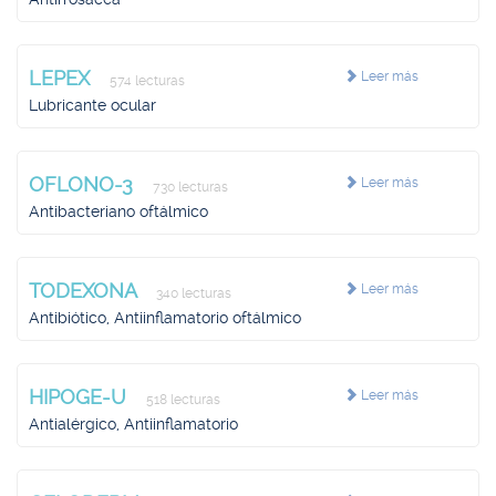
LEPEX
Leer más
574 lecturas
Lubricante ocular
OFLONO-3
Leer más
730 lecturas
Antibacteriano oftálmico
TODEXONA
Leer más
340 lecturas
Antibiótico, Antiinflamatorio oftálmico
HIPOGE-U
Leer más
518 lecturas
Antialérgico, Antiinflamatorio