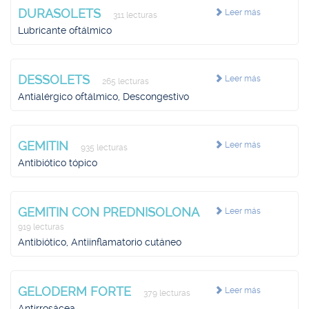
DURASOLETS
Leer más
311 lecturas
Lubricante oftálmico
DESSOLETS
Leer más
265 lecturas
Antialérgico oftálmico, Descongestivo
GEMITIN
Leer más
935 lecturas
Antibiótico tópico
GEMITIN CON PREDNISOLONA
Leer más
919 lecturas
Antibiótico, Antiinflamatorio cutáneo
GELODERM FORTE
Leer más
379 lecturas
Antirrosácea