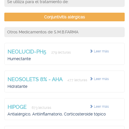
Se utiliza para el tratamiento de:
Conjuntivitis alérgicas
Otros Medicamentos de S.M.B.FARMA
NEOLUCID-PH5
Leer más
279 lecturas
Humectante
NEOSOLETS 8% - AHA
Leer más
477 lecturas
Hidratante
HIPOGE
Leer más
673 lecturas
Antialérgico, Antiinflamatorio, Corticosteroide tópico