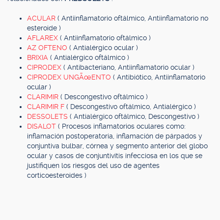
ACULAR
( Antiinflamatorio oftálmico, Antiinflamatorio no
esteroide )
AFLAREX
( Antiinflamatorio oftálmico )
AZ OFTENO
( Antialérgico ocular )
BRIXIA
( Antialérgico oftálmico )
CIPRODEX
( Antibacteriano, Antiinflamatorio ocular )
CIPRODEX UNGÃœENTO
( Antibiótico, Antiinflamatorio
ocular )
CLARIMIR
( Descongestivo oftálmico )
CLARIMIR F
( Descongestivo oftálmico, Antialérgico )
DESSOLETS
( Antialérgico oftálmico, Descongestivo )
DISALOT
( Procesos inflamatorios oculares como:
inflamación postoperatoria, inflamación de párpados y
conjuntiva bulbar, córnea y segmento anterior del globo
ocular y casos de conjuntivitis infecciosa en los que se
justifiquen los riesgos del uso de agentes
corticoesteroides )