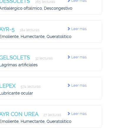
DESSOLETS
Leer más
265 lecturas
Antialérgico oftálmico, Descongestivo
AYR-5
Leer más
184 lecturas
Emoliente, Humectante, Queratolítico
GELSOLETS
Leer más
32 lecturas
Lágrimas artificiales
LEPEX
Leer más
574 lecturas
Lubricante ocular
AYR CON UREA
Leer más
27 lecturas
Emoliente, Humectante, Queratolítico