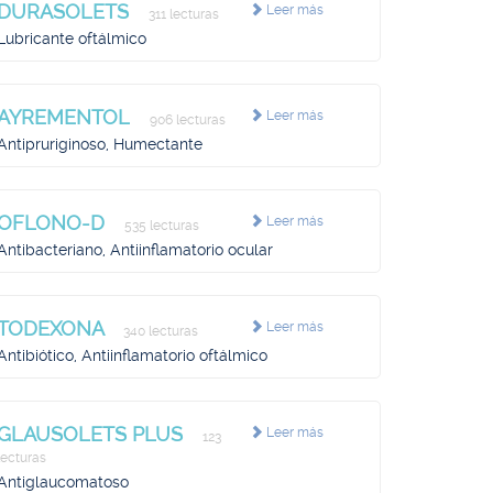
DURASOLETS
Leer más
311 lecturas
Lubricante oftálmico
AYREMENTOL
Leer más
906 lecturas
Antipruriginoso, Humectante
OFLONO-D
Leer más
535 lecturas
Antibacteriano, Antiinflamatorio ocular
TODEXONA
Leer más
340 lecturas
Antibiótico, Antiinflamatorio oftálmico
GLAUSOLETS PLUS
Leer más
123
lecturas
Antiglaucomatoso