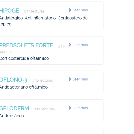
HIPOGE
Leer más
673 lecturas
Antialérgico, Antiinflamatorio, Corticosteroide
tópico
PREDSOLETS FORTE
Leer más
579
lecturas
Corticosteroide oftálmico
OFLONO-3
Leer más
730 lecturas
Antibacteriano oftálmico
GELODERM
Leer más
744 lecturas
Antirrosácea