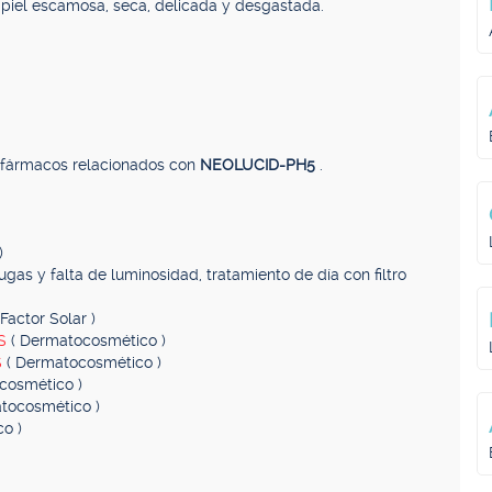
 piel escamosa, seca, delicada y desgastada.
, fármacos relacionados con
NEOLUCID-PH5
.
)
ugas y falta de luminosidad, tratamiento de día con filtro
Factor Solar )
AS
( Dermatocosmético )
S
( Dermatocosmético )
cosmético )
tocosmético )
o )