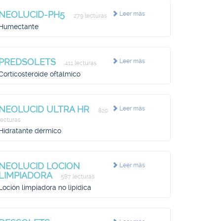
NEOLUCID-PH5
Leer más
279 lecturas
Humectante
PREDSOLETS
Leer más
411 lecturas
Corticosteroide oftálmico
NEOLUCID ULTRA HR
Leer más
820
lecturas
Hidratante dérmico
NEOLUCID LOCION
Leer más
LIMPIADORA
587 lecturas
Loción limpiadora no lipídica