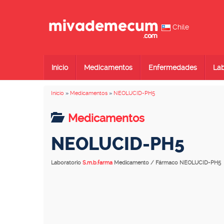
Chile
Inicio
Medicamentos
Enfermedades
Lab
Inicio
»
Medicamentos
»
NEOLUCID-PH5
Medicamentos
NEOLUCID-PH5
Laboratorio
S.m.b.farma
Medicamento / Fármaco NEOLUCID-PH5