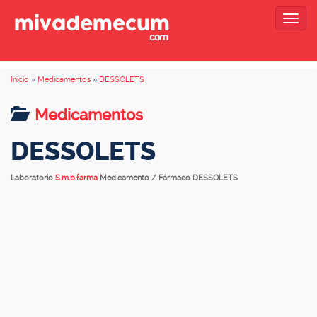
Togg
navig
Inicio
»
Medicamentos
»
DESSOLETS
Medicamentos
DESSOLETS
Laboratorio
S.m.b.farma
Medicamento / Fármaco DESSOLETS