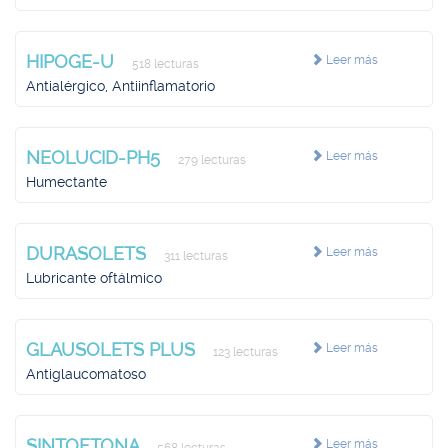
HIPOGE-U
Leer más
518 lecturas
Antialérgico, Antiinflamatorio
NEOLUCID-PH5
Leer más
279 lecturas
Humectante
DURASOLETS
Leer más
311 lecturas
Lubricante oftálmico
GLAUSOLETS PLUS
Leer más
123 lecturas
Antiglaucomatoso
SINTOFTONA
Leer más