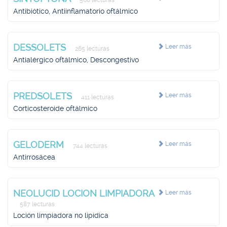
568 lecturas
Antibiótico, Antiinflamatorio oftálmico
DESSOLETS
Leer más
265 lecturas
Antialérgico oftálmico, Descongestivo
PREDSOLETS
Leer más
411 lecturas
Corticosteroide oftálmico
GELODERM
Leer más
744 lecturas
Antirrosácea
NEOLUCID LOCION LIMPIADORA
Leer más
587 lecturas
Loción limpiadora no lipídica