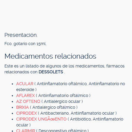
Presentación.
Fco. gotario con 15ml.
Medicamentos relacionados
Este es un listado de algunos de los medicamentos, fármacos
relacionados con
DESSOLETS
.
ACULAR
( Antiinflamatorio oftálmico, Antiinflamatorio no
esteroide )
AFLAREX
( Antiinflamatorio oftálmico )
AZ OFTENO
( Antialérgico ocular )
BRIXIA
( Antialérgico oftálmico )
CIPRODEX
( Antibacteriano, Antiinflamatorio ocular )
CIPRODEX UNGÃœENTO
( Antibiótico, Antiinflamatorio
ocular )
CLARIMIR
( Descongestivo oftálmico )