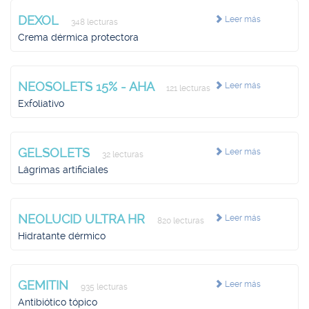
DEXOL
Leer más
348 lecturas
Crema dérmica protectora
NEOSOLETS 15% - AHA
Leer más
121 lecturas
Exfoliativo
GELSOLETS
Leer más
32 lecturas
Lágrimas artificiales
NEOLUCID ULTRA HR
Leer más
820 lecturas
Hidratante dérmico
GEMITIN
Leer más
935 lecturas
Antibiótico tópico