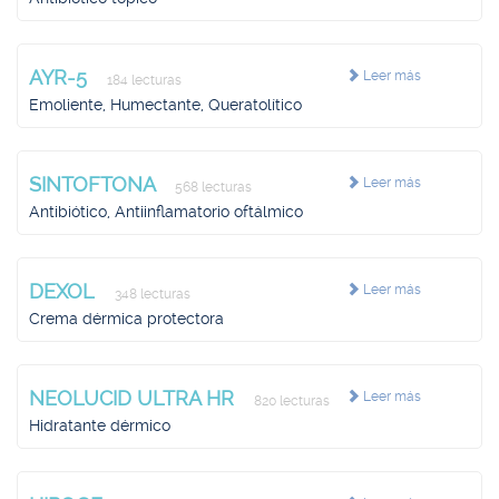
AYR-5
Leer más
184 lecturas
Emoliente, Humectante, Queratolítico
SINTOFTONA
Leer más
568 lecturas
Antibiótico, Antiinflamatorio oftálmico
DEXOL
Leer más
348 lecturas
Crema dérmica protectora
NEOLUCID ULTRA HR
Leer más
820 lecturas
Hidratante dérmico