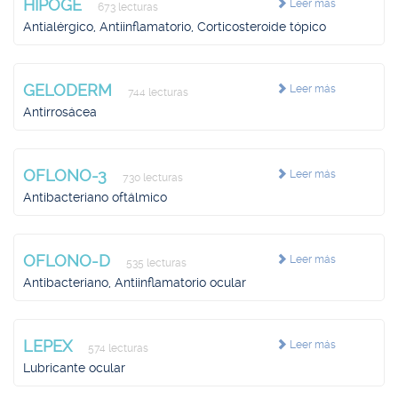
HIPOGE
Leer más
673 lecturas
Antialérgico, Antiinflamatorio, Corticosteroide tópico
GELODERM
Leer más
744 lecturas
Antirrosácea
OFLONO-3
Leer más
730 lecturas
Antibacteriano oftálmico
OFLONO-D
Leer más
535 lecturas
Antibacteriano, Antiinflamatorio ocular
LEPEX
Leer más
574 lecturas
Lubricante ocular