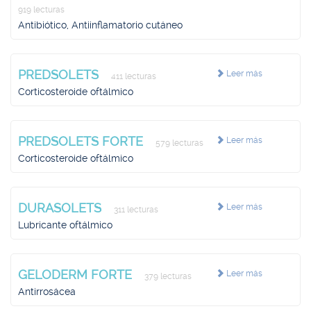
919 lecturas
Antibiótico, Antiinflamatorio cutáneo
PREDSOLETS
Leer más
411 lecturas
Corticosteroide oftálmico
PREDSOLETS FORTE
Leer más
579 lecturas
Corticosteroide oftálmico
DURASOLETS
Leer más
311 lecturas
Lubricante oftálmico
GELODERM FORTE
Leer más
379 lecturas
Antirrosácea