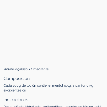
Antipruriginoso. Humectante.
Composición.
Cada 100g de loción contiene: mentol 0,5g, alcanfor 0,5g,
excipientes cs.
Indicaciones.
Por su efecto hidratante, antiprurítico y anestésico tópico, está