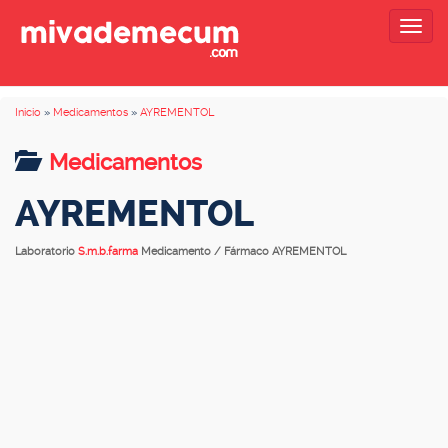
Togg
navig
Inicio
»
Medicamentos
»
AYREMENTOL
Medicamentos
AYREMENTOL
Laboratorio
S.m.b.farma
Medicamento / Fármaco AYREMENTOL