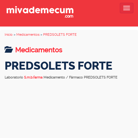
Togg
navig
Inicio
»
Medicamentos
»
PREDSOLETS FORTE
Medicamentos
PREDSOLETS FORTE
Laboratorio
S.m.b.farma
Medicamento / Fármaco PREDSOLETS FORTE