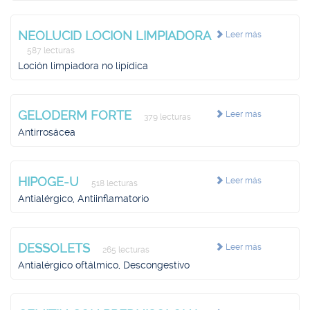
NEOLUCID LOCION LIMPIADORA
Leer más
587 lecturas
Loción limpiadora no lipídica
GELODERM FORTE
Leer más
379 lecturas
Antirrosácea
HIPOGE-U
Leer más
518 lecturas
Antialérgico, Antiinflamatorio
DESSOLETS
Leer más
265 lecturas
Antialérgico oftálmico, Descongestivo