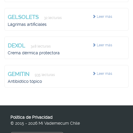
GELSOLETS
Leer más
32 lecturas
Lágrimas artificiales
DEXOL
Leer más
348 lecturas
Crema dérmica protectora
GEMITIN
Leer más
935 lecturas
Antibiótico tópico
Política de Privacidad
© 2015 - 2026 Mi Vademecum Chile