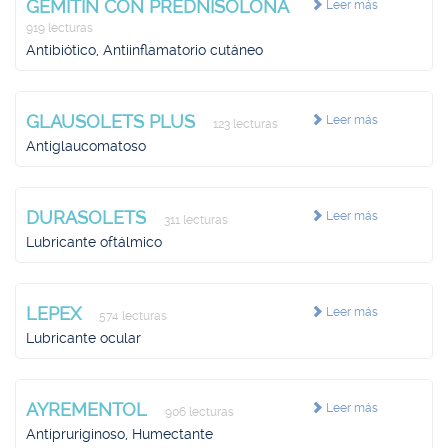
GEMITIN CON PREDNISOLONA
Leer más
919 lecturas
Antibiótico, Antiinflamatorio cutáneo
GLAUSOLETS PLUS
Leer más
123 lecturas
Antiglaucomatoso
DURASOLETS
Leer más
311 lecturas
Lubricante oftálmico
LEPEX
Leer más
574 lecturas
Lubricante ocular
AYREMENTOL
Leer más
906 lecturas
Antipruriginoso, Humectante