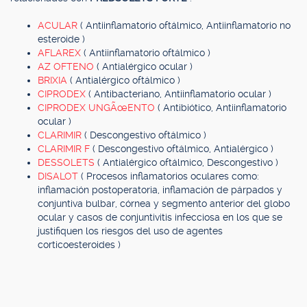
ACULAR
( Antiinflamatorio oftálmico, Antiinflamatorio no
esteroide )
AFLAREX
( Antiinflamatorio oftálmico )
AZ OFTENO
( Antialérgico ocular )
BRIXIA
( Antialérgico oftálmico )
CIPRODEX
( Antibacteriano, Antiinflamatorio ocular )
CIPRODEX UNGÃœENTO
( Antibiótico, Antiinflamatorio
ocular )
CLARIMIR
( Descongestivo oftálmico )
CLARIMIR F
( Descongestivo oftálmico, Antialérgico )
DESSOLETS
( Antialérgico oftálmico, Descongestivo )
DISALOT
( Procesos inflamatorios oculares como:
inflamación postoperatoria, inflamación de párpados y
conjuntiva bulbar, córnea y segmento anterior del globo
ocular y casos de conjuntivitis infecciosa en los que se
justifiquen los riesgos del uso de agentes
corticoesteroides )