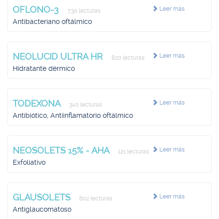
OFLONO-3
Leer más
730 lecturas
Antibacteriano oftálmico
NEOLUCID ULTRA HR
Leer más
820 lecturas
Hidratante dérmico
TODEXONA
Leer más
340 lecturas
Antibiótico, Antiinflamatorio oftálmico
NEOSOLETS 15% - AHA
Leer más
121 lecturas
Exfoliativo
GLAUSOLETS
Leer más
602 lecturas
Antiglaucomatoso