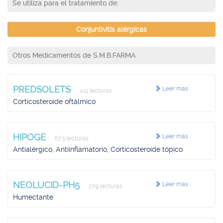
Se utiliza para el tratamiento de:
Conjuntivitis alérgicas
Otros Medicamentos de S.M.B.FARMA
PREDSOLETS
Leer más
411 lecturas
Corticosteroide oftálmico
HIPOGE
Leer más
673 lecturas
Antialérgico, Antiinflamatorio, Corticosteroide tópico
NEOLUCID-PH5
Leer más
279 lecturas
Humectante