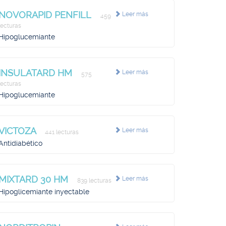
NOVORAPID PENFILL
Leer más
459
lecturas
Hipoglucemiante
INSULATARD HM
Leer más
575
lecturas
Hipoglucemiante
VICTOZA
Leer más
441 lecturas
Antidiabético
MIXTARD 30 HM
Leer más
839 lecturas
Hipoglicemiante inyectable