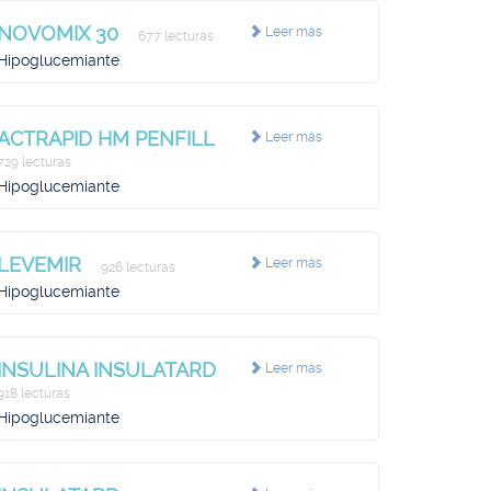
NOVOMIX 30
Leer más
677 lecturas
Hipoglucemiante
ACTRAPID HM PENFILL
Leer más
729 lecturas
Hipoglucemiante
LEVEMIR
Leer más
926 lecturas
Hipoglucemiante
INSULINA INSULATARD
Leer más
918 lecturas
Hipoglucemiante