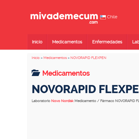
Chile
Inicio
Medicamentos
Enfermedades
Lab
Inicio
»
Medicamentos
»
NOVORAPID FLEXPEN
Medicamentos
NOVORAPID FLEXP
Laboratorio
Novo Nordisk
Medicamento / Fármaco NOVORAPID 