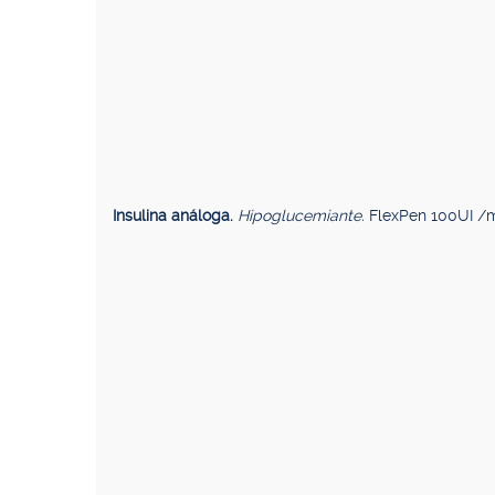
Insulina análoga.
Hipoglucemiante.
FlexPen 100UI /ml