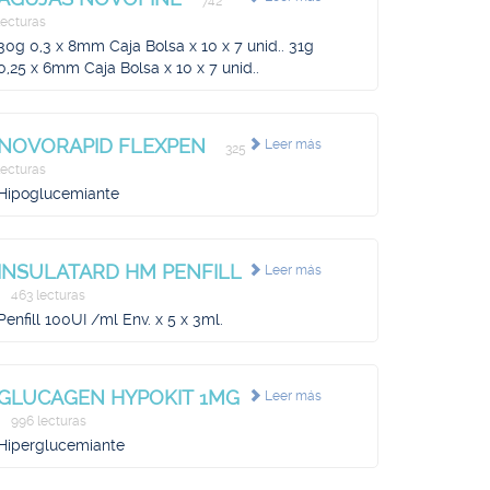
742
lecturas
30g 0,3 x 8mm Caja Bolsa x 10 x 7 unid.. 31g
0,25 x 6mm Caja Bolsa x 10 x 7 unid..
NOVORAPID FLEXPEN
Leer más
325
lecturas
Hipoglucemiante
INSULATARD HM PENFILL
Leer más
463 lecturas
Penfill 100UI /ml Env. x 5 x 3ml.
GLUCAGEN HYPOKIT 1MG
Leer más
996 lecturas
Hiperglucemiante