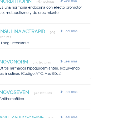
NORDITROPIN
Leer más
567 lecturas
Es una hormona endocrina con efecto promotor
del metabolismo y de crecimiento
INSULINA ACTRAPID
Leer más
905
lecturas
Hipoglucemiante
NOVONORM
Leer más
739 lecturas
Otros fármacos hipoglucemiantes, excluyendo
las insulinas (Código ATC: A10BX02)
NOVOSEVEN
Leer más
970 lecturas
Antihemofílico
AGUJAS NOVOFINE
Leer más