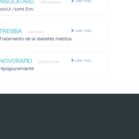
INSULATARD
Leer más
766 lecturas
100UI /10ml Env..
TRESIBA
Leer más
2 lecturas
Tratamiento de la diabetes mellitus
NOVORAPID
Leer más
509 lecturas
Hipoglucemiante