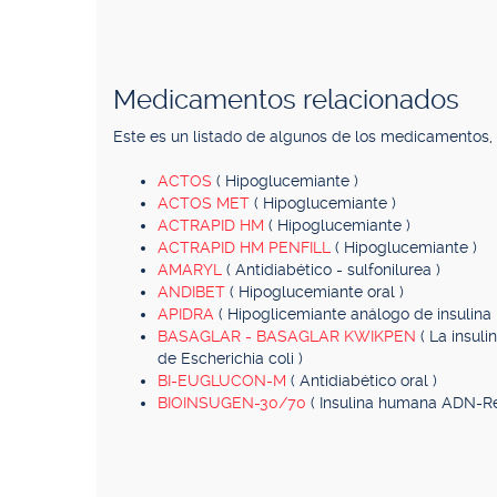
Medicamentos relacionados
Este es un listado de algunos de los medicamentos
ACTOS
( Hipoglucemiante )
ACTOS MET
( Hipoglucemiante )
ACTRAPID HM
( Hipoglucemiante )
ACTRAPID HM PENFILL
( Hipoglucemiante )
AMARYL
( Antidiabético - sulfonilurea )
ANDIBET
( Hipoglucemiante oral )
APIDRA
( Hipoglicemiante análogo de insulina
BASAGLAR - BASAGLAR KWIKPEN
( La insul
de Escherichia coli )
BI-EUGLUCON-M
( Antidiabético oral )
BIOINSUGEN-30/70
( Insulina humana ADN-R