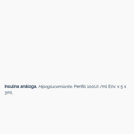
Insulina análoga.
Hipoglucemiante.
Penfill 100UI /ml Env. x 5 x
3ml.