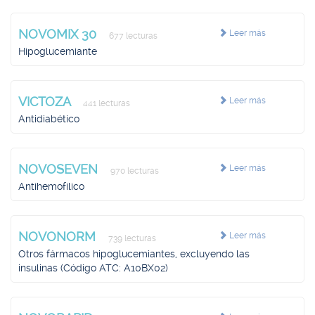
NOVOMIX 30
Leer más
677 lecturas
Hipoglucemiante
VICTOZA
Leer más
441 lecturas
Antidiabético
NOVOSEVEN
Leer más
970 lecturas
Antihemofílico
NOVONORM
Leer más
739 lecturas
Otros fármacos hipoglucemiantes, excluyendo las
insulinas (Código ATC: A10BX02)