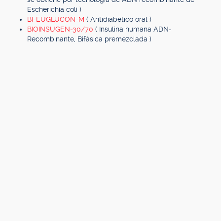
Escherichia coli )
BI-EUGLUCON-M
( Antidiabético oral )
BIOINSUGEN-30/70
( Insulina humana ADN-
Recombinante, Bifásica premezclada )