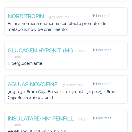
NORDITROPIN
Leer más
567 lecturas
Es una hormona endocrina con efecto promotor del
metabolismo y de crecimiento
GLUCAGEN HYPOKIT 1MG
Leer más
996
lecturas
Hiperglucemiante
AGUJAS NOVOFINE
Leer más
742 lecturas
30g 0,3 x 8mm Caja Bolsa x 10 x 7 unid.. 31g 0,25 x 6mm
Caja Bolsa x 10 x 7 unid..
INSULATARD HM PENFILL
Leer más
463
lecturas
Penfill 100UI /ml Env. x 5 x 3ml.