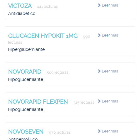
VICTOZA
Leer más
441 lecturas
Antidiabético
GLUCAGEN HYPOKIT 1MG
Leer más
996
lecturas
Hiperglucemiante
NOVORAPID
Leer más
509 lecturas
Hipoglucemiante
NOVORAPID FLEXPEN
Leer más
325 lecturas
Hipoglucemiante
NOVOSEVEN
Leer más
970 lecturas
Antihemofílico