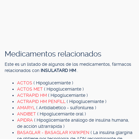
Medicamentos relacionados
Este es un listado de algunos de los medicamentos, fármacos
relacionados con
INSULATARD HM
.
ACTOS
( Hipoglucemiante )
ACTOS MET
( Hipoglucemiante )
ACTRAPID HM
( Hipoglucemiante )
ACTRAPID HM PENFILL
( Hipoglucemiante )
AMARYL
( Antidiabético - sulfonilurea )
ANDIBET
( Hipoglucemiante oral )
APIDRA
( Hipoglicemiante análogo de insulina humana,
de acción ultrarrápida )
BASAGLAR - BASAGLAR KWIKPEN
( La insulina glargina
se obtiene por tecnología de ADN recombinante de