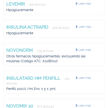
LEVEMIR
Leer más
926 lecturas
Hipoglucemiante
INSULINA ACTRAPID
Leer más
905 lecturas
Hipoglucemiante
NOVONORM
Leer más
739 lecturas
Otros fármacos hipoglucemiantes, excluyendo las
insulinas (Código ATC: A10BX02)
INSULATARD HM PENFILL
Leer más
463
lecturas
Penfill 100UI /ml Env. x 5 x 3ml.
NOVOMIX 30
Leer más
677 lecturas