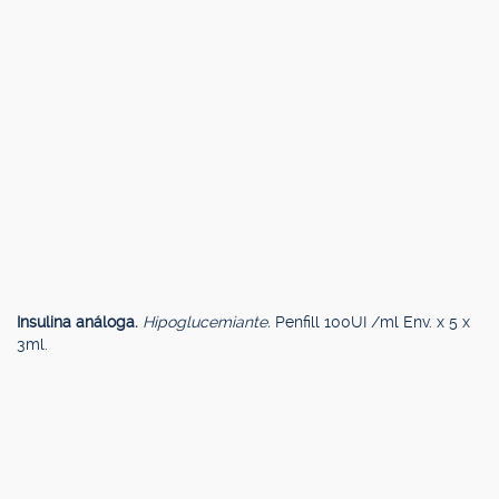
Insulina análoga.
Hipoglucemiante.
Penfill 100UI /ml Env. x 5 x
3ml.