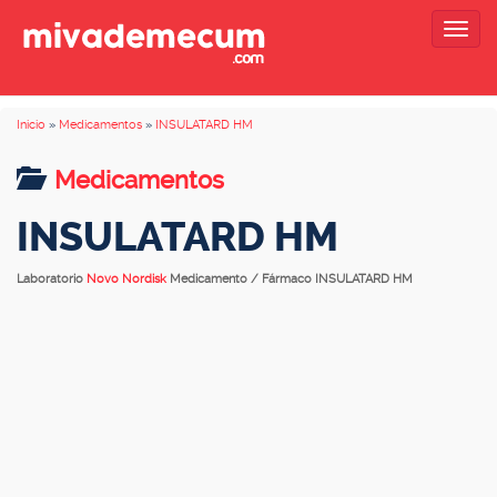
Togg
navig
Inicio
»
Medicamentos
»
INSULATARD HM
Medicamentos
INSULATARD HM
Laboratorio
Novo Nordisk
Medicamento / Fármaco INSULATARD HM