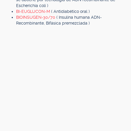
Escherichia coli )
BI-EUGLUCON-M
( Antidiabético oral )
BIOINSUGEN-30/70
( Insulina humana ADN-
Recombinante, Bifásica premezclada )