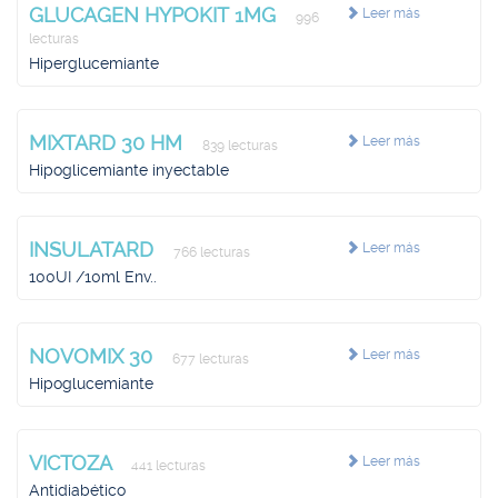
GLUCAGEN HYPOKIT 1MG
Leer más
996
lecturas
Hiperglucemiante
MIXTARD 30 HM
Leer más
839 lecturas
Hipoglicemiante inyectable
INSULATARD
Leer más
766 lecturas
100UI /10ml Env..
NOVOMIX 30
Leer más
677 lecturas
Hipoglucemiante
VICTOZA
Leer más
441 lecturas
Antidiabético