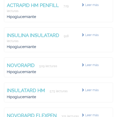
ACTRAPID HM PENFILL
Leer más
729
lecturas
Hipoglucemiante
INSULINA INSULATARD
Leer más
918
lecturas
Hipoglucemiante
NOVORAPID
Leer más
509 lecturas
Hipoglucemiante
INSULATARD HM
Leer más
575 lecturas
Hipoglucemiante
NOVORAPID FLEXPEN
Leer más
325 lecturas