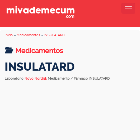
Togg
navig
Inicio
»
Medicamentos
»
INSULATARD
Medicamentos
INSULATARD
Laboratorio
Novo Nordisk
Medicamento / Fármaco INSULATARD