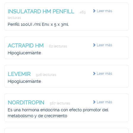
INSULATARD HM PENFILL
Leer más
463
lecturas
Penfill 100UI /ml Env. x 5 x 3ml.
ACTRAPID HM
Leer más
62 lecturas
Hipoglucemiante
LEVEMIR
Leer más
926 lecturas
Hipoglucemiante
NORDITROPIN
Leer más
567 lecturas
Es una hormona endocrina con efecto promotor del
metabolismo y de crecimiento