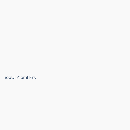
100UI /10ml Env..