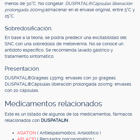
menos de 30°C. No congelar.
DUSPATAL®
Cápsulas liberación
prolongada 200mg:
almacenar en el envase original, entre 5°C y
25°C.
Sobredosificación.
En base a la teoría, se podría predecir una excitabilidad del
SNC con una sobredosis de mebeverina. No se conoce un
antídoto específico. Se recomienda lavado gástrico y
tratamiento sintomático.
Presentación.
DUSPATAL®Grageas 135mg: envases con 30 grageas.
DUSPATAL®Cápsulas liberación prolongada 200mg: envases
con 20 cápsulas.
Medicamentos relacionados
Este es un listado de algunos de los medicamentos, fármacos
relacionados con
DUSPATALIN
.
AGATON
( Antiespasmódico, Ansiolítico )
APLACID
( Regulador psicosomático )