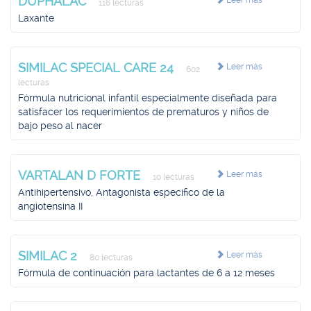
DUPHALAC
Leer más
116 lecturas
Laxante
SIMILAC SPECIAL CARE 24
Leer más
602
lecturas
Fórmula nutricional infantil especialmente diseñada para
satisfacer los requerimientos de prematuros y niños de
bajo peso al nacer
VARTALAN D FORTE
Leer más
10 lecturas
Antihipertensivo, Antagonista específico de la
angiotensina II
SIMILAC 2
Leer más
80 lecturas
Fórmula de continuación para lactantes de 6 a 12 meses