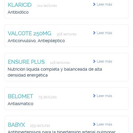
KLARICID
Leer más
744 lecturas
Antibiótico
VALCOTE 250MG
Leer más
358 lecturas
Anticonvulsivo, Antiepiléptico
ENSURE PLUS
Leer más
148 lecturas
Nutrición líquida completa y balanceada de alta
densidad energética
BELOMET
Leer más
75 lecturas
Antiasmático
BABYX
Leer más
259 lecturas
Antihipertensivos para la hipertensión arterial pulmonar