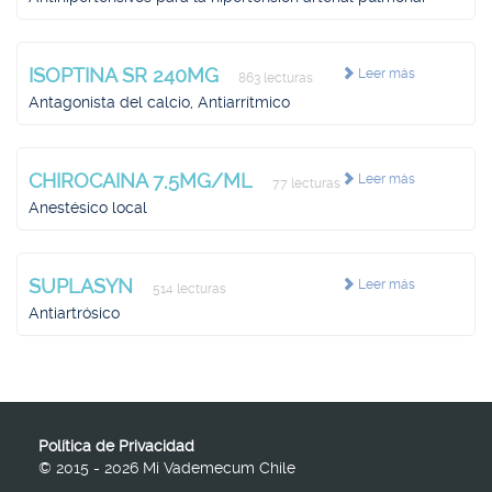
ISOPTINA SR 240MG
Leer más
863 lecturas
Antagonista del calcio, Antiarrítmico
CHIROCAINA 7,5MG/ML
Leer más
77 lecturas
Anestésico local
SUPLASYN
Leer más
514 lecturas
Antiartrósico
Política de Privacidad
© 2015 - 2026 Mi Vademecum Chile