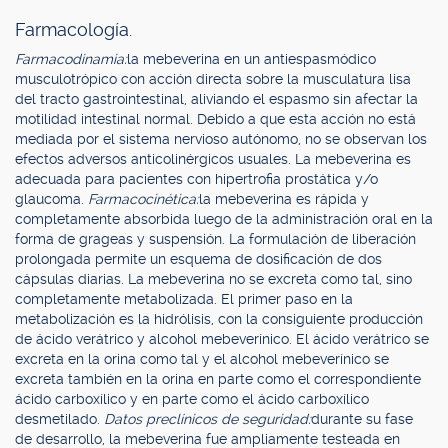
Farmacología.
Farmacodinamia:
la mebeverina en un antiespasmódico
musculotrópico con acción directa sobre la musculatura lisa
del tracto gastrointestinal, aliviando el espasmo sin afectar la
motilidad intestinal normal. Debido a que esta acción no está
mediada por el sistema nervioso autónomo, no se observan los
efectos adversos anticolinérgicos usuales. La mebeverina es
adecuada para pacientes con hipertrofia prostática y/o
glaucoma.
Farmacocinética:
la mebeverina es rápida y
completamente absorbida luego de la administración oral en la
forma de grageas y suspensión. La formulación de liberación
prolongada permite un esquema de dosificación de dos
cápsulas diarias. La mebeverina no se excreta como tal, sino
completamente metabolizada. El primer paso en la
metabolización es la hidrólisis, con la consiguiente producción
de ácido verátrico y alcohol mebeverínico. El ácido verátrico se
excreta en la orina como tal y el alcohol mebeverínico se
excreta también en la orina en parte como el correspondiente
ácido carboxílico y en parte como el ácido carboxílico
desmetilado.
Datos preclínicos de seguridad:
durante su fase
de desarrollo, la mebeverina fue ampliamente testeada en