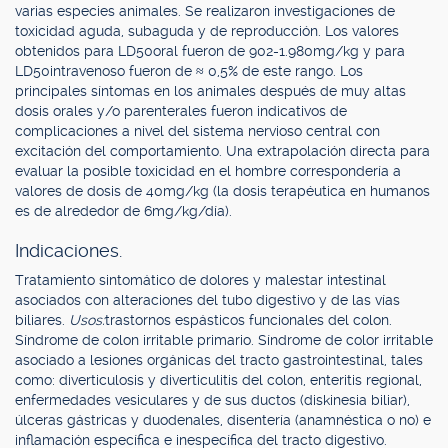
varias especies animales. Se realizaron investigaciones de
toxicidad aguda, subaguda y de reproducción. Los valores
obtenidos para LD50oral fueron de 902-1.980mg/kg y para
LD50intravenoso fueron de ≈ 0,5% de este rango. Los
principales síntomas en los animales después de muy altas
dosis orales y/o parenterales fueron indicativos de
complicaciones a nivel del sistema nervioso central con
excitación del comportamiento. Una extrapolación directa para
evaluar la posible toxicidad en el hombre correspondería a
valores de dosis de 40mg/kg (la dosis terapéutica en humanos
es de alrededor de 6mg/kg/día).
Indicaciones.
Tratamiento sintomático de dolores y malestar intestinal
asociados con alteraciones del tubo digestivo y de las vías
biliares.
Usos:
trastornos espásticos funcionales del colon.
Síndrome de colon irritable primario. Síndrome de color irritable
asociado a lesiones orgánicas del tracto gastrointestinal, tales
como: diverticulosis y diverticulitis del colon, enteritis regional,
enfermedades vesiculares y de sus ductos (diskinesia biliar),
úlceras gástricas y duodenales, disentería (anamnéstica o no) e
inflamación específica e inespecífica del tracto digestivo.