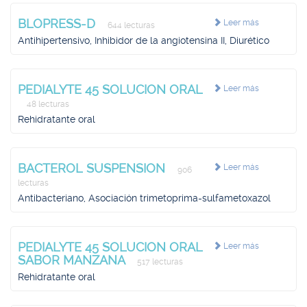
BLOPRESS-D
Leer más
644 lecturas
Antihipertensivo, Inhibidor de la angiotensina II, Diurético
PEDIALYTE 45 SOLUCION ORAL
Leer más
48 lecturas
Rehidratante oral
BACTEROL SUSPENSION
Leer más
906
lecturas
Antibacteriano, Asociación trimetoprima-sulfametoxazol
PEDIALYTE 45 SOLUCION ORAL
Leer más
SABOR MANZANA
517 lecturas
Rehidratante oral