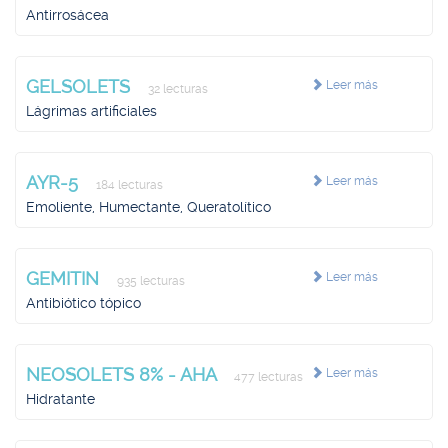
Antirrosácea
GELSOLETS
Leer más
32 lecturas
Lágrimas artificiales
AYR-5
Leer más
184 lecturas
Emoliente, Humectante, Queratolítico
GEMITIN
Leer más
935 lecturas
Antibiótico tópico
NEOSOLETS 8% - AHA
Leer más
477 lecturas
Hidratante