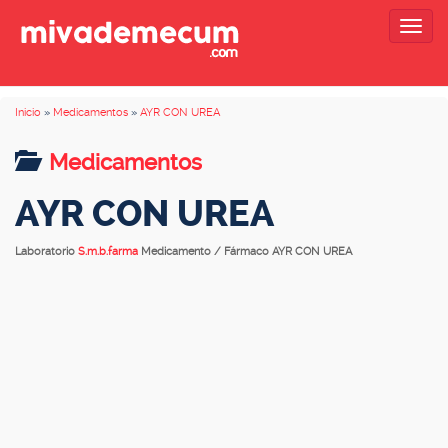
Togg
navig
Inicio
»
Medicamentos
»
AYR CON UREA
Medicamentos
AYR CON UREA
Laboratorio
S.m.b.farma
Medicamento / Fármaco AYR CON UREA