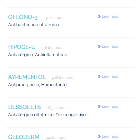
OFLONO-3
Leer más
730 lecturas
Antibacteriano oftálmico
HIPOGE-U
Leer más
518 lecturas
Antialérgico, Antiinflamatorio
AYREMENTOL
Leer más
906 lecturas
Antipruriginoso, Humectante
DESSOLETS
Leer más
265 lecturas
Antialérgico oftálmico, Descongestivo
GELODERM
Leer más
744 lecturas