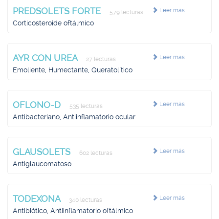
PREDSOLETS FORTE
Leer más
579 lecturas
Corticosteroide oftálmico
AYR CON UREA
Leer más
27 lecturas
Emoliente, Humectante, Queratolítico
OFLONO-D
Leer más
535 lecturas
Antibacteriano, Antiinflamatorio ocular
GLAUSOLETS
Leer más
602 lecturas
Antiglaucomatoso
TODEXONA
Leer más
340 lecturas
Antibiótico, Antiinflamatorio oftálmico