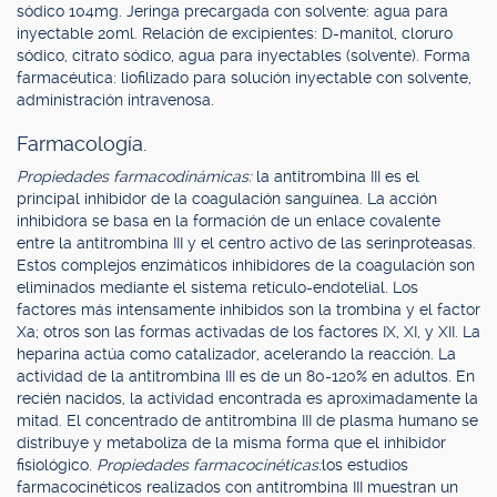
sódico 104mg. Jeringa precargada con solvente: agua para
inyectable 20ml. Relación de excipientes: D-manitol, cloruro
sódico, citrato sódico, agua para inyectables (solvente). Forma
farmacéutica: liofilizado para solución inyectable con solvente,
administración intravenosa.
Farmacología.
Propiedades farmacodinámicas:
la antitrombina III es el
principal inhibidor de la coagulación sanguínea. La acción
inhibidora se basa en la formación de un enlace covalente
entre la antitrombina III y el centro activo de las serinproteasas.
Estos complejos enzimáticos inhibidores de la coagulación son
eliminados mediante el sistema retículo-endotelial. Los
factores más intensamente inhibidos son la trombina y el factor
Xa; otros son las formas activadas de los factores IX, XI, y XII. La
heparina actúa como catalizador, acelerando la reacción. La
actividad de la antitrombina III es de un 80-120% en adultos. En
recién nacidos, la actividad encontrada es aproximadamente la
mitad. El concentrado de antitrombina III de plasma humano se
distribuye y metaboliza de la misma forma que el inhibidor
fisiológico.
Propiedades farmacocinéticas:
los estudios
farmacocinéticos realizados con antitrombina III muestran un