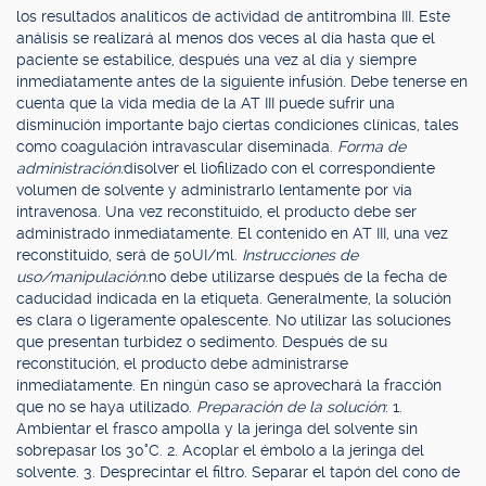
los resultados analíticos de actividad de antitrombina III. Este
análisis se realizará al menos dos veces al día hasta que el
paciente se estabilice, después una vez al día y siempre
inmediatamente antes de la siguiente infusión. Debe tenerse en
cuenta que la vida media de la AT III puede sufrir una
disminución importante bajo ciertas condiciones clínicas, tales
como coagulación intravascular diseminada.
Forma de
administración:
disolver el liofilizado con el correspondiente
volumen de solvente y administrarlo lentamente por vía
intravenosa. Una vez reconstituido, el producto debe ser
administrado inmediatamente. El contenido en AT III, una vez
reconstituido, será de 50UI/ml.
Instrucciones de
uso/manipulación:
no debe utilizarse después de la fecha de
caducidad indicada en la etiqueta. Generalmente, la solución
es clara o ligeramente opalescente. No utilizar las soluciones
que presentan turbidez o sedimento. Después de su
reconstitución, el producto debe administrarse
inmediatamente. En ningún caso se aprovechará la fracción
que no se haya utilizado.
Preparación de la solución
: 1.
Ambientar el frasco ampolla y la jeringa del solvente sin
sobrepasar los 30°C. 2. Acoplar el émbolo a la jeringa del
solvente. 3. Desprecintar el filtro. Separar el tapón del cono de