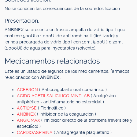
No se conocen las consecuencias de la sobredosificación.
Presentación.
ANBINEX se presenta en frasco ampolla de vidrio tipo II que
contiene 500UI o 1.000UI de antitrombina III (liofilizado) y
jeringa precargada de vidrio tipo I con 10ml (500UI) o 20ml
(1.000UI) de agua para inyectables (solvente).
Medicamentos relacionados
Este es un listado de algunos de los medicamentos, fármacos
relacionados con
ANBINEX
.
ACEBRON
( Anticoagulante oral cumarínico )
ACIDO ACETILSALICILICO MINTLAB
( Analgésico -
antipirético - antiinflamatorio no esteroidal )
ACTILYSE
( Fibrinolítico )
ANBINEX
( Inhibidor de la coagulación )
ANGIOMAX
( Inhibidor directo de la trombina (reversible y
específico) )
CARDIOASPIRINA
( Antiagregante plaquetario )