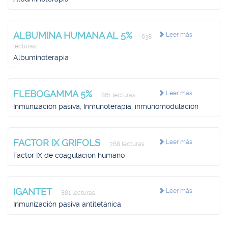
ALBUMINA HUMANA AL 5%
Leer más
638
lecturas
Albuminoterapia
FLEBOGAMMA 5%
Leer más
861 lecturas
Inmunización pasiva, Inmunoterapia, inmunomodulación
FACTOR IX GRIFOLS
Leer más
768 lecturas
Factor IX de coagulación humano
IGANTET
Leer más
881 lecturas
Inmunización pasiva antitetánica