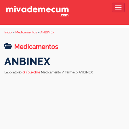
Togg
navig
Inicio
»
Medicamentos
»
ANBINEX
Medicamentos
ANBINEX
Laboratorio
Grifols-chile
Medicamento / Fármaco ANBINEX