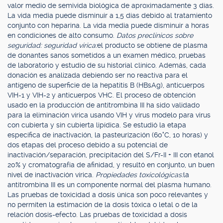
valor medio de semivida biológica de aproximadamente 3 días.
La vida media puede disminuir a 1,5 días debido al tratamiento
conjunto con heparina. La vida media puede disminuir a horas
en condiciones de alto consumo.
Datos preclínicos sobre
seguridad: seguridad vírica:
el producto se obtiene de plasma
de donantes sanos sometidos a un examen médico, pruebas
de laboratorio y estudio de su historial clínico. Además, cada
donación es analizada debiendo ser no reactiva para el
antígeno de superficie de la hepatitis B (HBsAg), anticuerpos
VIH-1 y VIH-2 y anticuerpos VHC. El proceso de obtención
usado en la producción de antitrombina III ha sido validado
para la eliminación vírica usando VIH y virus modelo para virus
con cubierta y sin cubierta lipídica. Se estudió la etapa
específica de inactivación, la pasteurización (60°C, 10 horas) y
dos etapas del proceso debido a su potencial de
inactivación/separación, precipitación del S/Fr-II + III con etanol
20% y cromatografía de afinidad, y resultó en conjunto, un buen
nivel de inactivación vírica.
Propiedades toxicológicas:
la
antitrombina III es un componente normal del plasma humano.
Las pruebas de toxicidad a dosis única son poco relevantes y
no permiten la estimación de la dosis tóxica o letal o de la
relación dosis-efecto. Las pruebas de toxicidad a dosis