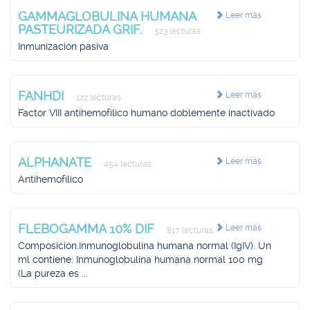
GAMMAGLOBULINA HUMANA
Leer más
PASTEURIZADA GRIF.
523 lecturas
Inmunización pasiva
FANHDI
Leer más
122 lecturas
Factor VIII antihemofílico humano doblemente inactivado
ALPHANATE
Leer más
454 lecturas
Antihemofílico
FLEBOGAMMA 10% DIF
Leer más
817 lecturas
Composición.Inmunoglobulina humana normal (IgIV). Un
ml contiene: Inmunoglobulina humana normal 100 mg
(La pureza es ...