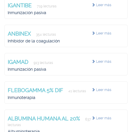
IGANTIBE
Leer más
719 lecturas
Inmunización pasiva
ANBINEX
Leer más
354 lecturas
Inhibidor de la coagulación
IGAMAD
Leer más
913 lecturas
Inmunización pasiva
FLEBOGAMMA 5% DIF
Leer más
41 lecturas
Inmunoterapia
ALBUMINA HUMANA AL 20%
Leer más
637
lecturas
Albuminoterapia