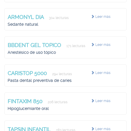
ARMONYL DIA
Leer más
304 lecturas
Sedante natural
BBDENT GEL TOPICO
Leer más
171 lecturas
Anestésico de uso tópico
CARISTOP 5000
Leer más
294 lecturas
Pasta dental preventiva de caries
FINTAXIM 850
Leer más
206 lecturas
Hipoglucemiante oral
TAPSIN INFANTIL
Leer más
283 lecturas