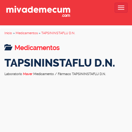
Togg
navig
Inicio
»
Medicamentos
»
TAPSININSTAFLU D.N.
Medicamentos
TAPSININSTAFLU D.N.
Laboratorio
Maver
Medicamento / Fármaco TAPSININSTAFLU D.N.