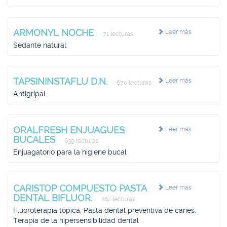
ARMONYL NOCHE
Leer más
71 lecturas
Sedante natural
TAPSININSTAFLU D.N.
Leer más
670 lecturas
Antigripal
ORALFRESH ENJUAGUES
Leer más
BUCALES
639 lecturas
Enjuagatorio para la higiene bucal
CARISTOP COMPUESTO PASTA
Leer más
DENTAL BIFLUOR.
262 lecturas
Fluoroterapia tópica, Pasta dental preventiva de caries,
Terapia de la hipersensibilidad dental