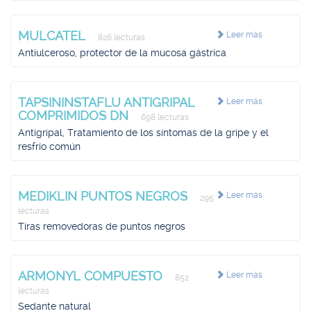
MULCATEL
Leer más
826 lecturas
Antiulceroso, protector de la mucosa gástrica
TAPSININSTAFLU ANTIGRIPAL
Leer más
COMPRIMIDOS DN
698 lecturas
Antigripal, Tratamiento de los síntomas de la gripe y el
resfrío común
MEDIKLIN PUNTOS NEGROS
Leer más
295
lecturas
Tiras removedoras de puntos negros
ARMONYL COMPUESTO
Leer más
852
lecturas
Sedante natural