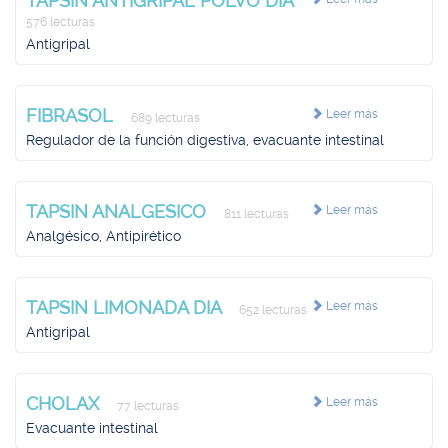
TAPSIN ANTIGRIPAL POLVO DIA
576 lecturas
Antigripal
FIBRASOL
Leer más
689 lecturas
Regulador de la función digestiva, evacuante intestinal
TAPSIN ANALGESICO
Leer más
811 lecturas
Analgésico, Antipirético
TAPSIN LIMONADA DIA
Leer más
652 lecturas
Antigripal
CHOLAX
Leer más
77 lecturas
Evacuante intestinal