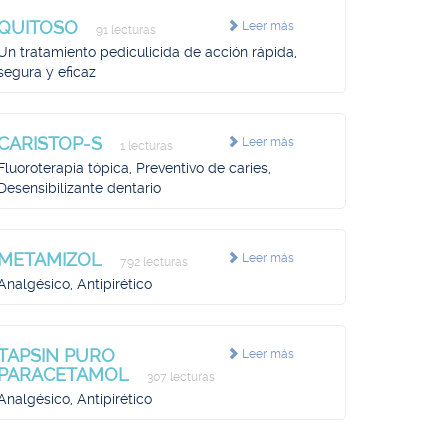
QUITOSO
Leer más
91 lecturas
Un tratamiento pediculicida de acción rápida,
segura y eficaz
CARISTOP-S
Leer más
1 lecturas
Fluoroterapia tópica, Preventivo de caries,
Desensibilizante dentario
METAMIZOL
Leer más
792 lecturas
Analgésico, Antipirético
TAPSIN PURO
Leer más
PARACETAMOL
307 lecturas
Analgésico, Antipirético