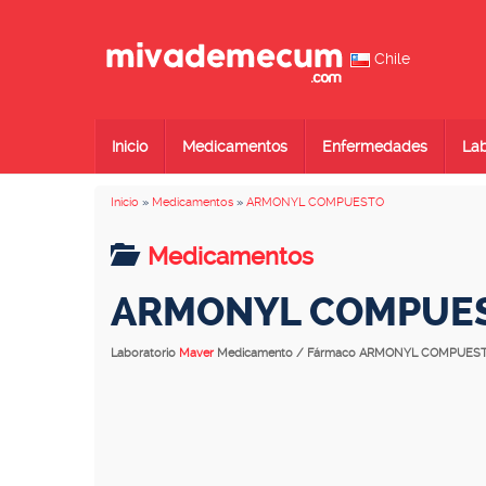
Chile
Inicio
Medicamentos
Enfermedades
Lab
Inicio
»
Medicamentos
»
ARMONYL COMPUESTO
Medicamentos
ARMONYL COMPUE
Laboratorio
Maver
Medicamento / Fármaco ARMONYL COMPUES