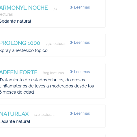
ARMONYL NOCHE
Leer más
71
lecturas
Sedante natural
PROLONG 1000
Leer más
774 lecturas
Spray anestésico tópico
ADFEN FORTE
Leer más
809 lecturas
Tratamiento de estados febriles, dolorosos
einflamatorios de leves a moderados desde los
6 meses de edad
NATURLAX
Leer más
140 lecturas
Laxante natural