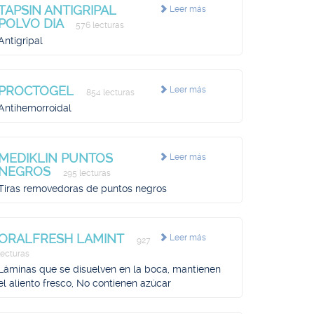
TAPSIN ANTIGRIPAL
Leer más
POLVO DIA
576 lecturas
Antigripal
PROCTOGEL
Leer más
854 lecturas
Antihemorroidal
MEDIKLIN PUNTOS
Leer más
NEGROS
295 lecturas
Tiras removedoras de puntos negros
ORALFRESH LAMINT
Leer más
927
lecturas
Láminas que se disuelven en la boca, mantienen
el aliento fresco, No contienen azúcar