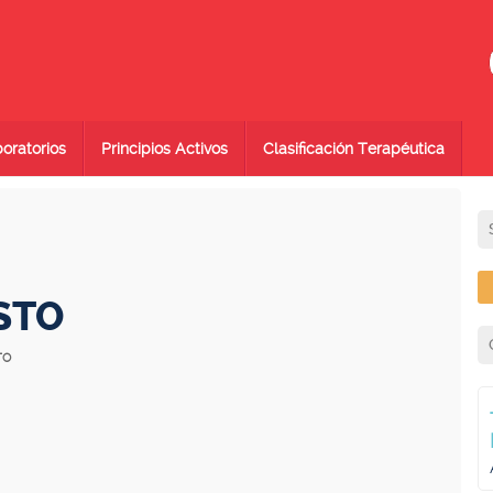
oratorios
Principios Activos
Clasificación Terapéutica
STO
TO