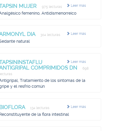
TAPSIN MUJER
Leer más
975 lecturas
Analgésico femenino, Antidismenorreico
ARMONYL DIA
Leer más
304 lecturas
Sedante natural
TAPSININSTAFLU
Leer más
ANTIGRIPAL COMPRIMIDOS DN
698
lecturas
Antigripal, Tratamiento de los síntomas de la
gripe y el resfrío común
BIOFLORA
Leer más
134 lecturas
Reconstituyente de la flora intestinal