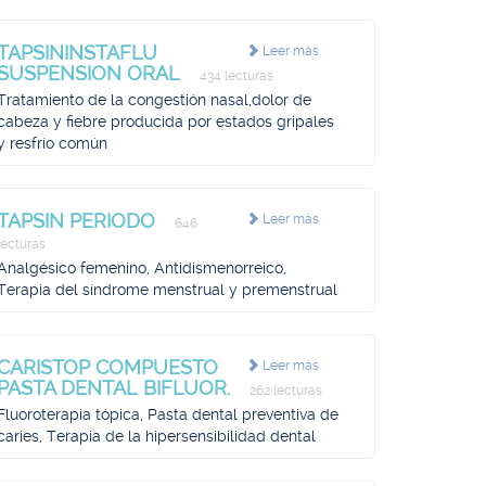
TAPSININSTAFLU
Leer más
SUSPENSION ORAL
434 lecturas
Tratamiento de la congestión nasal,dolor de
cabeza y fiebre producida por estados gripales
y resfrío común
TAPSIN PERIODO
Leer más
646
lecturas
Analgésico femenino, Antidismenorreico,
Terapia del síndrome menstrual y premenstrual
CARISTOP COMPUESTO
Leer más
PASTA DENTAL BIFLUOR.
262 lecturas
Fluoroterapia tópica, Pasta dental preventiva de
caries, Terapia de la hipersensibilidad dental