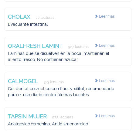
CHOLAX
Leer más
77 lecturas
Evacuante intestinal
ORALFRESH LAMINT
Leer más
927 lecturas
Láminas que se disuelven en la boca, mantienen el
aliento fresco, No contienen azúcar
CALMOGEL
Leer más
323 lecturas
Gel dental cosmético con flúor y xilitol, recomendado
para el uso diario contra úlceras bucales
TAPSIN MUJER
Leer más
975 lecturas
Analgésico femenino, Antidismenorreico