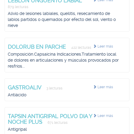
LEBLON UNGÜENTO LABIAL
Leer más
879 lecturas
Alivio de lesiones labiales, queilitis, resecamiento de
labios partidos o quemados por efecto del sol, viento o
nieve
DOLORUB EN PARCHE
Leer más
422 lecturas
Composición.Capsaicina Indicaciones.Tratamiento local
de dolores en articulaciones y músculos provocados por
resfríos...
GASTROALIV
Leer más
3 lecturas
Antiácido
TAPSIN ANTIGRIPAL POLVO DIA Y
Leer más
NOCHE PLUS
671 lecturas
Antigripal