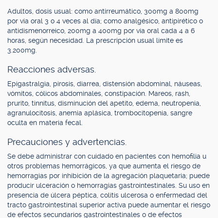
Adultos, dosis usual: como antirreumático, 300mg a 800mg
por vía oral 3 o 4 veces al día; como analgésico, antipirético o
antidismenorreico, 200mg a 400mg por vía oral cada 4 a 6
horas, según necesidad. La prescripción usual límite es
3.200mg.
Reacciones adversas.
Epigastralgia, pirosis, diarrea, distensión abdominal, náuseas,
vómitos, cólicos abdominales, constipación. Mareos, rash,
prurito, tinnitus, disminución del apetito, edema, neutropenia,
agranulocitosis, anemia aplásica, trombocitopenia, sangre
oculta en materia fecal.
Precauciones y advertencias.
Se debe administrar con cuidado en pacientes con hemofilia u
otros problemas hemorrágicos, ya que aumenta el riesgo de
hemorragias por inhibición de la agregación plaquetaria; puede
producir ulceración o hemorragias gastrointestinales. Su uso en
presencia de úlcera péptica, colitis ulcerosa o enfermedad del
tracto gastrointestinal superior activa puede aumentar el riesgo
de efectos secundarios gastrointestinales o de efectos