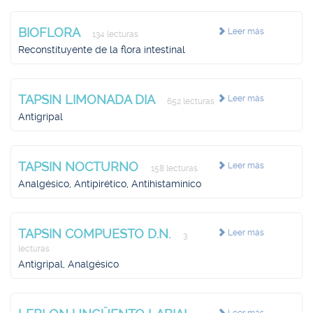
BIOFLORA
Leer más
134 lecturas
Reconstituyente de la flora intestinal
TAPSIN LIMONADA DIA
Leer más
652 lecturas
Antigripal
TAPSIN NOCTURNO
Leer más
158 lecturas
Analgésico, Antipirético, Antihistamínico
TAPSIN COMPUESTO D.N.
Leer más
3
lecturas
Antigripal, Analgésico