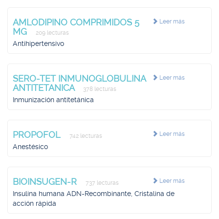
AMLODIPINO COMPRIMIDOS 5
Leer más
MG
209 lecturas
Antihipertensivo
SERO-TET INMUNOGLOBULINA
Leer más
ANTITETANICA
378 lecturas
Inmunización antitetánica
PROPOFOL
Leer más
742 lecturas
Anestésico
BIOINSUGEN-R
Leer más
737 lecturas
Insulina humana ADN-Recombinante, Cristalina de
acción rápida