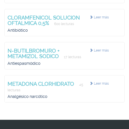
CLORAMFENICOL SOLUCION
Leer más
OFTALMICA 0,5%
600 lecturas
Antibiótico
N-BUTILBROMURO +
Leer más
METAMIZOL SODICO
17 lecturas
Antiespasmódico
METADONA CLORHIDRATO
Leer más
45
lecturas
Analgésico narcótico