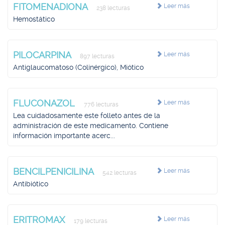
FITOMENADIONA
Leer más
238 lecturas
Hemostático
PILOCARPINA
Leer más
897 lecturas
Antiglaucomatoso (Colinérgico), Miótico
FLUCONAZOL
Leer más
776 lecturas
Lea cuidadosamente este folleto antes de la
administración de este medicamento. Contiene
información importante acerc...
BENCILPENICILINA
Leer más
542 lecturas
Antibiótico
ERITROMAX
Leer más
179 lecturas