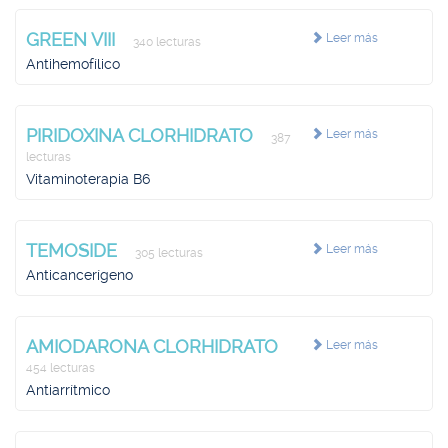
GREEN VIII
Leer más
340 lecturas
Antihemofílico
PIRIDOXINA CLORHIDRATO
Leer más
387
lecturas
Vitaminoterapia B6
TEMOSIDE
Leer más
305 lecturas
Anticancerígeno
AMIODARONA CLORHIDRATO
Leer más
454 lecturas
Antiarrítmico