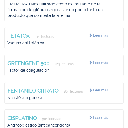
ERITROMAX®es utilizado como estimulante de la
formación de glóbulos rojos, siendo por lo tanto un
producto que combate la anemia
TETATOX
Leer más
349 lecturas
Vacuna antitetánica
GREENGENE 500
Leer más
263 lecturas
Factor de coagulación
FENTANILO CITRATO
Leer más
169 lecturas
Anestésico general
CISPLATINO
Leer más
901 lecturas
Antineoplástico (anticancerígeno)