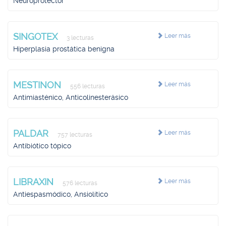
Neuroprotector
SINGOTEX
Leer más
3 lecturas
Hiperplasia prostática benigna
MESTINON
Leer más
556 lecturas
Antimiasténico, Anticolinesterásico
PALDAR
Leer más
757 lecturas
Antibiótico tópico
LIBRAXIN
Leer más
576 lecturas
Antiespasmódico, Ansiolítico