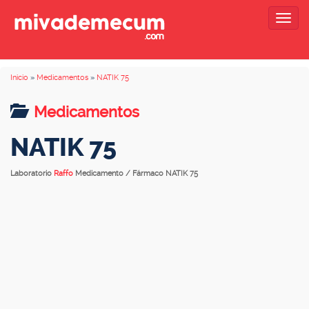
Togg
navig
Inicio
»
Medicamentos
»
NATIK 75
Medicamentos
NATIK 75
Laboratorio
Raffo
Medicamento / Fármaco NATIK 75