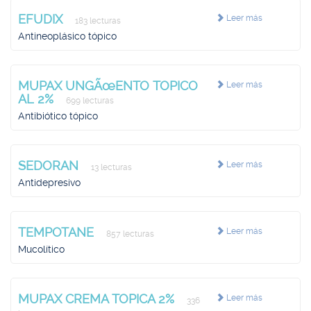
EFUDIX
Leer más
183 lecturas
Antineoplásico tópico
MUPAX UNGÃœENTO TOPICO
Leer más
AL 2%
699 lecturas
Antibiótico tópico
SEDORAN
Leer más
13 lecturas
Antidepresivo
TEMPOTANE
Leer más
857 lecturas
Mucolítico
MUPAX CREMA TOPICA 2%
Leer más
336