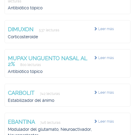
lecturas
Antibiótico tópico
DIMUXON
Leer más
537 lecturas
Corticosteroide
MUPAX UNGUENTO NASAL AL
Leer más
2%
800 lecturas
Antibiótico tópico
CARBOLIT
Leer más
742 lecturas
Estabilizador del ánimo
EBANTINA
Leer más
746 lecturas
Modulador del glutamato, Neuroactivador,