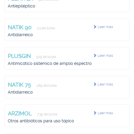
Antiepiléptico
NATIK 90
Leer más
43 lecturas
Antidiarreico
PLUSGIN
Leer más
519 lecturas
Antimicótico sistémico de amplio espectro
NATIK 75
Leer más
489 lecturas
Antidiarreico
ARZIMOL
Leer más
739 lecturas
Otros antibióticos para uso tópico