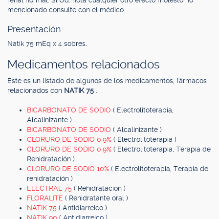
renal normal. Si Ud. nota cualquier otro efecto molesto no
mencionado consulte con el médico.
Presentación.
Natik 75 mEq x 4 sobres.
Medicamentos relacionados
Este es un listado de algunos de los medicamentos, fármacos
relacionados con
NATIK 75
.
BICARBONATO DE SODIO
( Electrolitoterapia,
Alcalinizante )
BICARBONATO DE SODIO
( Alcalinizante )
CLORURO DE SODIO 0,9%
( Electrolitoterapia )
CLORURO DE SODIO 0.9%
( Electrolitoterapia, Terapia de
Rehidratación )
CLORURO DE SODIO 10%
( Electrolitoterapia, Terapia de
rehidratación )
ELECTRAL 75
( Rehidratación )
FLORALITE
( Rehidratante oral )
NATIK 75
( Antidiarreico )
NATIK 90
( Antidiarreico )