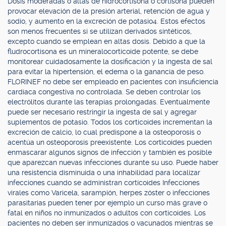
Dosis moderadas o altas de hidrocortisona o cortisona pueden
provocar elevación de la presión arterial, retención de agua y
sodio, y aumento en la excreción de potasio4. Estos efectos
son menos frecuentes si se utilizan derivados sintéticos,
excepto cuando se emplean en altas dosis. Debido a que la
fludrocortisona es un mineralocorticoide potente, se debe
monitorear cuidadosamente la dosificación y la ingesta de sal
para evitar la hipertensión, el edema o la ganancia de peso.
FLORINEF no debe ser empleado en pacientes con insuficiencia
cardíaca congestiva no controlada. Se deben controlar los
electrólitos durante las terapias prolongadas. Eventualmente
puede ser necesario restringir la ingesta de sal y agregar
suplementos de potasio. Todos los corticoides incrementan la
excreción de calcio, lo cual predispone a la osteoporosis o
acentúa un osteoporosis preexistente. Los corticoides pueden
enmascarar algunos signos de infección y también es posible
que aparezcan nuevas infecciones durante su uso. Puede haber
una resistencia disminuida o una inhabilidad para localizar
infecciones cuando se administran corticoides Infecciones
virales como Varicela, sarampión, herpes zóster o infecciones
parasitarias pueden tener por ejemplo un curso más grave o
fatal en niños no inmunizados o adultos con corticoides. Los
pacientes no deben ser inmunizados o vacunados mientras se