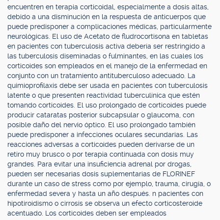
encuentren en terapia corticoidal, especialmente a dosis altas,
debido a una disminución en la respuesta de anticuerpos que
puede predisponer a complicaciones médicas, particularmente
neurológicas. El uso de Acetato de fludrocortisona en tabletas
en pacientes con tuberculosis activa debería ser restringido a
las tuberculosis diseminadas o fulminantes, en las cuales los
corticoides son empleados en el manejo de la enfermedad en
conjunto con un tratamiento antituberculoso adecuado. La
quimioprofilaxis debe ser usada en pacientes con tuberculosis
latente o que presenten reactividad tuberculínica que estén
tomando corticoides. El uso prolongado de corticoides puede
producir cataratas posterior subcapsular o glaucoma, con
posible daño del nervio óptico. El uso prolongado también
puede predisponer a infecciones oculares secundarias. Las
reacciones adversas a corticoides pueden derivarse de un
retiro muy brusco o por terapia continuada con dosis muy
grandes. Para evitar una insuficiencia adrenal por drogas,
pueden ser necesarias dosis suplementarias de FLORINEF
durante un caso de stress como por ejemplo, trauma, cirugía, o
enfermedad severa y hasta un año después. n pacientes con
hipotiroidismo o cirrosis se observa un efecto corticosteroide
acentuado. Los corticoides deben ser empleados