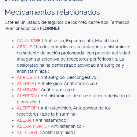
Medicamentos relacionados
Este es un listado de algunos de los medicamentos, fármacos
relacionados con
FLORINEF
.
AC JARABE
( Antitusivo, Expectorante, Mucolítico )
AERIUS
( La desloratadina es un antagonista histamínico
no sedante de acción prolongada, con potente actividad
antagonista selectiva de receptores periféricos H1, La
desloratadina ha demostrado actividad antialérgica y
antihistamínica )
AERIUS D
( Antialérgico, Descongestivo )
ALERFIX
( Antialérgico, Antihistamínico )
ALERGAN
( Antihistamínico )
ALERPRIV
( Antihistamínico de uso sistémico derivado de
piperazina )
ALERTOP
( Antihistamínico, Antagonista de los
receptores H1de la histamina )
ALEXIA
( Antihistamínico )
ALEXIA FORTE
( Antihistamínico )
ALLEDRYL
( Antihistamínico )