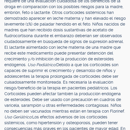
requiere de una evaluación cuidadosa de los beneficios de la
droga en comparación con los posibles riesgos para la madre,
embrión, feto o lactante. Otros corticoides sistémicos han
demostrado aparecer en leche materna y han elevado el riesgo
levemente (1%) de paladar hendido en el feto. Niños nacidos de
madres que han recibido dosis sustantivas de acetato de
fludrocortisona durante el embarazo deberían ser observados
ciudadosamente en búsqueda de signos de supresión adrenal.
El lactante alimentado con leche materna de una madre que
recibe este medicamento puede presentar detención del
crecimiento y/o inhibición de la producción de esteroides
endógenos.
Uso Pediátrico:
Debido a que los corticoides son
capaces de suprimir el crecimiento y desarrollo de niños y
adolescentes la terapia prolongada de corticoides debe ser
cuisadosamente monitoreada. Es necesaria la evaluación
riesgo/beneficio de la terapia en pacientes pediátricos. Los
Corticoides pueden afectar también la producción endógena
de esteroides. Debe ser usado con precaución en cuadros de
varicela, sarampión u otras enfermedades contagiosas. Niños
no deben ser vacunados mientras están en terapia con Florinef.
Uso Geriátrico:
Los efectos adversos de los corticoides
sistémicos, como hipertensión y osteoporosis, pueden tener
consecuencias más graves en los pacientes de mayor edad. En