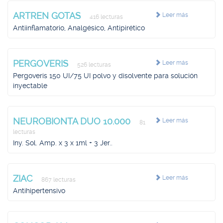
ARTREN GOTAS
Leer más
416 lecturas
Antiinflamatorio, Analgésico, Antipirético
PERGOVERIS
Leer más
526 lecturas
Pergoveris 150 UI/75 UI polvo y disolvente para solución
inyectable
NEUROBIONTA DUO 10.000
Leer más
81
lecturas
Iny. Sol. Amp. x 3 x 1ml + 3 Jer..
ZIAC
Leer más
867 lecturas
Antihipertensivo