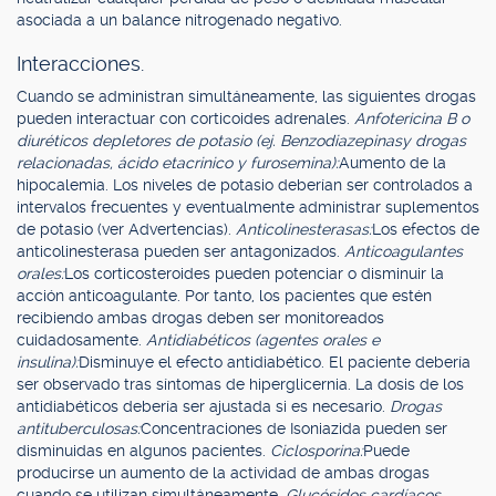
asociada a un balance nitrogenado negativo.
Interacciones.
Cuando se administran simultáneamente, las siguientes drogas
pueden interactuar con corticoides adrenales.
Anfotericina B o
diuréticos depletores de potasio (ej. Benzodiazepinasy drogas
relacionadas, ácido etacrinico y furosemina):
Aumento de la
hipocalemia. Los niveles de potasio deberían ser controlados a
intervalos frecuentes y eventualmente administrar suplementos
de potasio (ver Advertencias).
Anticolinesterasas:
Los efectos de
anticolinesterasa pueden ser antagonizados.
Anticoagulantes
orales:
Los corticosteroides pueden potenciar o disminuir la
acción anticoagulante. Por tanto, los pacientes que estén
recibiendo ambas drogas deben ser monitoreados
cuidadosamente.
Antidiabéticos (agentes orales e
insulina):
Disminuye el efecto antidiabético. El paciente debería
ser observado tras síntomas de hiperglicernia. La dosis de los
antidiabéticos debería ser ajustada si es necesario.
Drogas
antituberculosas:
Concentraciones de Isoniazida pueden ser
disminuidas en algunos pacientes.
Ciclosporina:
Puede
producirse un aumento de la actividad de ambas drogas
cuando se utilizan simultáneamente.
Glucósidos cardíacos