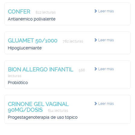
CONFER
Leer más
822 lecturas
Antianémico polivalente
GLUAMET 50/1000
Leer más
762 lecturas
Hipoglucemiante
BION ALLERGO INFANTIL
Leer más
566
lecturas
Probiótico
CRINONE GEL VAGINAL
Leer más
90MG/DOSIS
614 lecturas
Progestagenoterapia de uso tópico