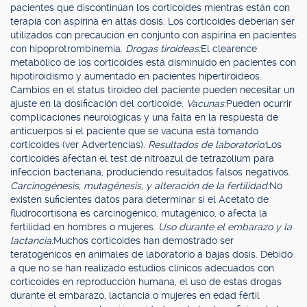
pacientes que discontinúan los corticoides mientras están con
terapia con aspirina en altas dosis. Los corticoides deberían ser
utilizados con precaución en conjunto con aspirina en pacientes
con hipoprotrombinemia.
Drogas tiroideas:
El clearence
metabólico de los corticoides está disminuido en pacientes con
hipotiroidismo y aumentado en pacientes hipertiroideos.
Cambios en el status tiroideo del paciente pueden necesitar un
ajuste en la dosificación del corticoide.
Vacunas:
Pueden ocurrir
complicaciones neurológicas y una falta en la respuesta de
anticuerpos si el paciente que se vacuna está tomando
corticoides (ver Advertencias).
Resultados de laboratorio:
Los
corticoides afectan el test de nitroazul de tetrazolium para
infección bacteriana, produciendo resultados falsos negativos.
Carcinogénesis, mutagénesis, y alteración de la fertilidad:
No
existen suficientes datos para determinar si el Acetato de
fludrocortisona es carcinogénico, mutagénico, o afecta la
fertilidad en hombres o mujeres.
Uso durante el embarazo y la
lactancia:
Muchos corticoides han demostrado ser
teratogénicos en animales de laboratorio a bajas dosis. Debido
a que no se han realizado estudios clínicos adecuados con
corticoides en reproducción humana, el uso de estas drogas
durante el embarazo, lactancia o mujeres en edad fértil