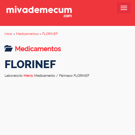
Togg
navig
Inicio
»
Medicamentos
»
FLORINEF
Medicamentos
FLORINEF
Laboratorio
Merck
Medicamento / Fármaco FLORINEF