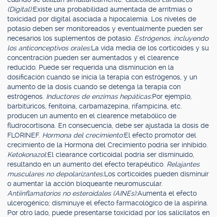
(Digital):
Existe una probabilidad aumentada de arritmias o
toxicidad por digital asociada a hipocalemia. Los niveles de
potasio deben ser monitoreados y eventualmente pueden ser
necesarios los suplementos de potasio.
Estrógenos, incluyendo
los anticonceptivos orales:
La vida media de los corticoides y su
concentración pueden ser aumentados y el clearence
reducido. Puede ser requerida una disminución en la
dosificación cuando se inicia la terapia con estrógenos, y un
aumento de la dosis cuando se detenga la terapia con
estrógenos.
Inductores de enzimas hepáticas:
Por ejemplo,
barbitúricos, fenitoína, carbamazepina, rifampicina, etc.
producen un aumento en el clearence metabólico de
fludrocortisona. En consecuencia, debe ser ajustada la dosis de
FLORINEF.
Hormona del crecimiento:
El efecto promotor del
crecimiento de la Hormona del Crecimiento podría ser inhibido.
Ketokonazol:
El clearance corticoidal podría ser disminuído,
resultando en un aumento del efecto terapéutico.
Relajantes
musculares no depolarizantes:
Los corticoides pueden disminuír
o aumentar la acción bloqueante neuromuscular.
Antiinflamatorios no esteroidales (AINEs):
Aumenta el efecto
ulcerogénico; disminuye el efecto farmacológico de la aspirina.
Por otro lado, puede presentarse toxicidad por los salicilatos en