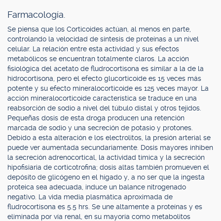
Farmacología.
Se piensa que los Corticoides actúan, al menos en parte,
controlando la velocidad de síntesis de proteínas a un nivel
celular. La relación entre esta actividad y sus efectos
metabólicos se encuentran totalmente claros. La acción
fisiológica del acetato de fludrocortisona es similar a la de la
hidrocortisona, pero el efecto glucorticoide es 15 veces más
potente y su efecto mineralocorticoide es 125 veces mayor. La
acción mineralocorticoide característica se traduce en una
reabsorción de sodio a nivel del túbulo distal y otros tejidos.
Pequeñas dosis de esta droga producen una retención
marcada de sodio y una secreción de potasio y protones.
Debido a esta alteración e los electrolitos, la presión arterial se
puede ver aumentada secundariamente. Dosis mayores inhiben
la secreción adrenocortical, la actividad tímica y la secreción
hipofisiaria de corticotrofina; dosis altas también promueven el
depósito de glicógeno en el hígado y, a no ser que la ingesta
proteica sea adecuada, induce un balance nitrogenado
negativo. La vida media plasmática aproximada de
fludrocortisona es 5.5 hrs. Se une altamente a proteínas y es
eliminada por vía renal, en su mayoría como metabolitos