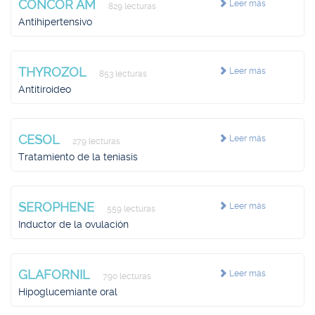
CONCOR AM
Leer más
829 lecturas
Antihipertensivo
THYROZOL
Leer más
853 lecturas
Antitiroideo
CESOL
Leer más
279 lecturas
Tratamiento de la teniasis
SEROPHENE
Leer más
559 lecturas
Inductor de la ovulación
GLAFORNIL
Leer más
790 lecturas
Hipoglucemiante oral