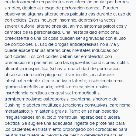
cuidadosamente en pacientes con infección ocular por herpes
simplex, debido al riesgo de perforación corneal. Pueden
observarse algunas alteraciones psiquiátricas durante el uso de
corticoides. Estos incluyen insomnio, depresión (a veces
severa), euforia, alteraciones del ánimo, síntomas psicóticos y
cambios de la personalidad. Una inestabilidad emocional
preexistente o una psicosis pueden ser agravadas con el uso
de corticoides. El uso de drogas antidepresivas no alivia y
puede exacerbar las alteraciones mentales inducidas por
corticoides. Los corticoides deben ser empleados con
precaución en pacientes con las siguientes condiciones: colitis
ulcerativa inespecífica (si hay probabilidad de perforación,
absceso o infección piógena); diverticulitis; anastomosis
intestinal reciente; úlcera activa o latente; insuficiencia renal;
glomerulonefritis aguda; nefritis crónica;hipertensión;
insuficiencia cardíaca congestiva; tromboflebitis;
tromboembolismo; osteoporosis; exantema; síndrome de
Cushing; diabetes mellitus; alteraciones convulsivas; carcinoma
metastásico; y miastenia gravis. También se han descrito
irregularidades en el ciclo menstrual, hiperacidez o úlcera
péptica. Se sugiere una adecuada ingesta de proteínas para
los pacientes en tratamiento prolongado con corticoides para
neutralizar cualquier pérdida de peso o debilidad muscular