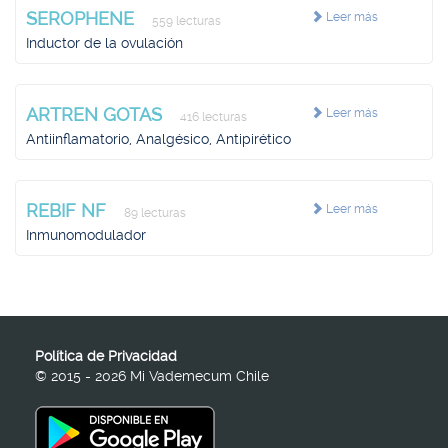
SEROPHENE
Leer más
559 lecturas
Inductor de la ovulación
ARTREN GOTAS
Leer más
416 lecturas
Antiinflamatorio, Analgésico, Antipirético
REBIF NF
Leer más
89 lecturas
Inmunomodulador
Política de Privacidad
© 2015 - 2026 Mi Vademecum Chile