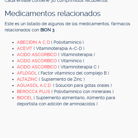
Cada envase contiene 30 comprimidos recubiertos.
Medicamentos relacionados
Este es un listado de algunos de los medicamentos, fármacos
relacionados con
BION 3
.
ABECIDIN A C D
( Polivitamínico )
ACEVIT
( Vitaminoterapia A-C-D )
ACIDO ASCORBICO
( Vitaminoterapia )
ACIDO ASCORBICO
( Vitamínico )
ACIDO ASCORBICO
( Vitaminoterapia C )
AFLOGOL
( Factor vitamínico del complejo B )
ALTAZINC
( Suplemento de Zinc )
AQUASOL A.C.D.
( Solución para gotas orales )
BEROCCA PLUS
( Polivitamínico con minerales )
BIOCEL
( Suplemento alimentario, Alimento para
deportista con adición de aminoácidos )