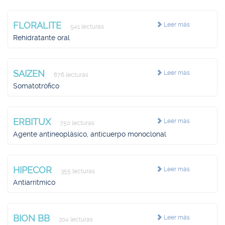
FLORALITE
Leer más
541 lecturas
Rehidratante oral
SAIZEN
Leer más
676 lecturas
Somatotrófico
ERBITUX
Leer más
750 lecturas
Agente antineoplásico, anticuerpo monoclonal
HIPECOR
Leer más
355 lecturas
Antiarrítmico
BION BB
Leer más
204 lecturas