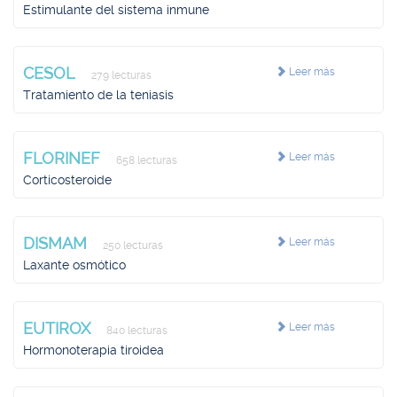
Estimulante del sistema inmune
CESOL
Leer más
279 lecturas
Tratamiento de la teniasis
FLORINEF
Leer más
658 lecturas
Corticosteroide
DISMAM
Leer más
250 lecturas
Laxante osmótico
EUTIROX
Leer más
840 lecturas
Hormonoterapia tiroidea