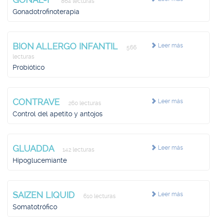
864 lecturas
Gonadotrofinoterapia
BION ALLERGO INFANTIL
Leer más
566
lecturas
Probiótico
CONTRAVE
Leer más
260 lecturas
Control del apetito y antojos
GLUADDA
Leer más
142 lecturas
Hipoglucemiante
SAIZEN LIQUID
Leer más
610 lecturas
Somatotrófico