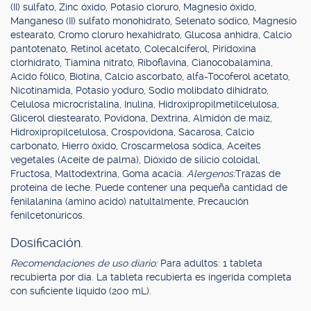
(II) sulfato, Zinc óxido, Potasio cloruro, Magnesio óxido,
Manganeso (II) sulfato monohidrato, Selenato sódico, Magnesio
estearato, Cromo cloruro hexahidrato, Glucosa anhidra, Calcio
pantotenato, Retinol acetato, Colecalciferol, Piridoxina
clorhidrato, Tiamina nitrato, Riboflavina, Cianocobalamina,
Acido fólico, Biotina, Calcio ascorbato, alfa-Tocoferol acetato,
Nicotinamida, Potasio yoduro, Sodio molibdato dihidrato,
Celulosa microcristalina, Inulina, Hidroxipropilmetilcelulosa,
Glicerol diestearato, Povidona, Dextrina, Almidón de maíz,
Hidroxipropilcelulosa, Crospovidona, Sacarosa, Calcio
carbonato, Hierro óxido, Croscarmelosa sódica, Aceites
vegetales (Aceite de palma), Dióxido de silicio coloidal,
Fructosa, Maltodextrina, Goma acacia.
Alergenos:
Trazas de
proteína de leche. Puede contener una pequeña cantidad de
fenilalanina (amino acido) natultalmente, Precaución
fenilcetonúricos.
Dosificación.
Recomendaciones de uso diario:
Para adultos: 1 tableta
recubierta por día. La tableta recubierta es ingerida completa
con suficiente líquido (200 mL).