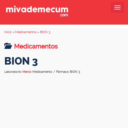
Togg
navig
Inicio
»
Medicamentos
»
BION 3
Medicamentos
BION 3
Laboratorio
Merck
Medicamento / Fármaco BION 3