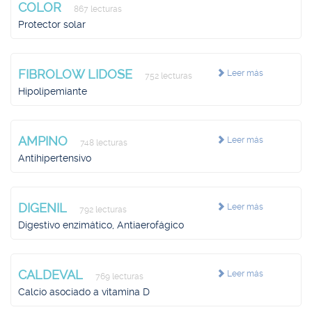
COLOR
867 lecturas
Protector solar
FIBROLOW LIDOSE
Leer más
752 lecturas
Hipolipemiante
AMPINO
Leer más
748 lecturas
Antihipertensivo
DIGENIL
Leer más
792 lecturas
Digestivo enzimático, Antiaerofágico
CALDEVAL
Leer más
769 lecturas
Calcio asociado a vitamina D