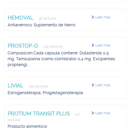
HEMOVAL
Leer más
36 lecturas
Antianémico, Suplemento de hierro
PROSTOP-D
Leer más
415 lecturas
Composición.Cada cápsula contiene: Dutasterida 0,5
mg. Tamsulosina (como clorhidrato) 0,4 mg. Excipientes:
propilengl...
LIVIAL
Leer más
453 lecturas
Estrogenoterapia, Progestagenoterapia
PROTIUM TRANSIT PLUS
Leer más
417
lecturas
Producto alimenticio