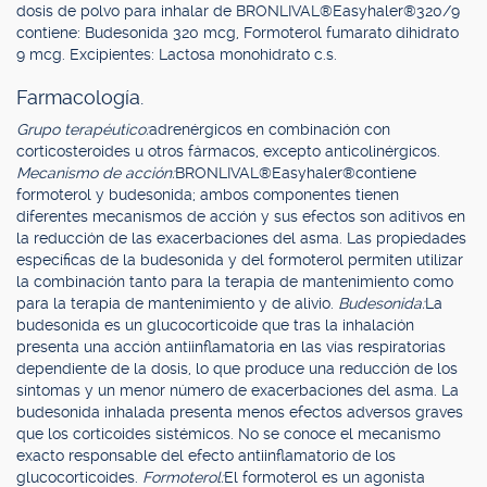
dosis de polvo para inhalar de BRONLIVAL®Easyhaler®320/9
contiene: Budesonida 320 mcg, Formoterol fumarato dihidrato
9 mcg. Excipientes: Lactosa monohidrato c.s.
Farmacología.
Grupo terapéutico:
adrenérgicos en combinación con
corticosteroides u otros fármacos, excepto anticolinérgicos.
Mecanismo de acción:
BRONLIVAL®Easyhaler®contiene
formoterol y budesonida; ambos componentes tienen
diferentes mecanismos de acción y sus efectos son aditivos en
la reducción de las exacerbaciones del asma. Las propiedades
específicas de la budesonida y del formoterol permiten utilizar
la combinación tanto para la terapia de mantenimiento como
para la terapia de mantenimiento y de alivio.
Budesonida:
La
budesonida es un glucocorticoide que tras la inhalación
presenta una acción antiinflamatoria en las vías respiratorias
dependiente de la dosis, lo que produce una reducción de los
síntomas y un menor número de exacerbaciones del asma. La
budesonida inhalada presenta menos efectos adversos graves
que los corticoides sistémicos. No se conoce el mecanismo
exacto responsable del efecto antiinflamatorio de los
glucocorticoides.
Formoterol:
El formoterol es un agonista