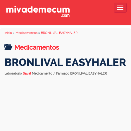
Togg
navig
Inicio
»
Medicamentos
»
BRONLIVAL EASYHALER
Medicamentos
BRONLIVAL EASYHALER
Laboratorio
Saval
Medicamento / Fármaco BRONLIVAL EASYHALER