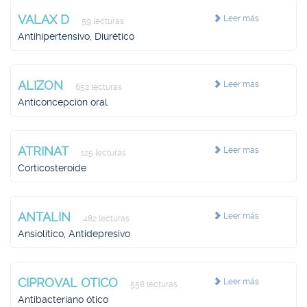
VALAX D
Leer más
59 lecturas
Antihipertensivo, Diurético
ALIZON
Leer más
652 lecturas
Anticoncepción oral
ATRINAT
Leer más
125 lecturas
Corticosteroide
ANTALIN
Leer más
482 lecturas
Ansiolítico, Antidepresivo
CIPROVAL OTICO
Leer más
558 lecturas
Antibacteriano ótico