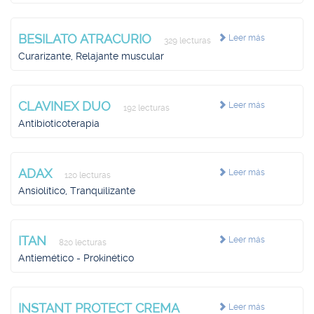
BESILATO ATRACURIO
Leer más
329 lecturas
Curarizante, Relajante muscular
CLAVINEX DUO
Leer más
192 lecturas
Antibioticoterapia
ADAX
Leer más
120 lecturas
Ansiolítico, Tranquilizante
ITAN
Leer más
820 lecturas
Antiemético - Prokinético
INSTANT PROTECT CREMA
Leer más