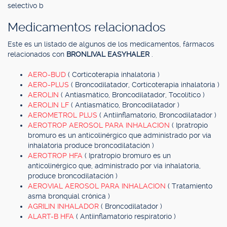
selectivo b
Medicamentos relacionados
Este es un listado de algunos de los medicamentos, fármacos
relacionados con
BRONLIVAL EASYHALER
.
AERO-BUD
( Corticoterapia inhalatoria )
AERO-PLUS
( Broncodilatador, Corticoterapia inhalatoria )
AEROLIN
( Antiasmático, Broncodilatador, Tocolítico )
AEROLIN LF
( Antiasmático, Broncodilatador )
AEROMETROL PLUS
( Antiinflamatorio, Broncodilatador )
AEROTROP AEROSOL PARA INHALACION
( Ipratropio
bromuro es un anticolinérgico que administrado por vía
inhalatoria produce broncodilatación )
AEROTROP HFA
( Ipratropio bromuro es un
anticolinérgico que, administrado por vía inhalatoria,
produce broncodilatación )
AEROVIAL AEROSOL PARA INHALACION
( Tratamiento
asma bronquial crónica )
AGRILIN INHALADOR
( Broncodilatador )
ALART-B HFA
( Antiinflamatorio respiratorio )