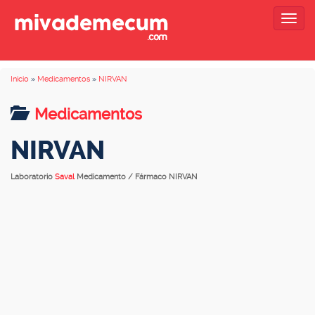
Togg
navig
Inicio
»
Medicamentos
»
NIRVAN
Medicamentos
NIRVAN
Laboratorio
Saval
Medicamento / Fármaco NIRVAN