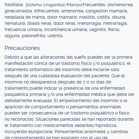
fotofobia.
Sistema Urogenital/Mamas:
Frecuentes: dismenorrea,
ginecomastia. Infrecuentes: amenorrea, congestión mamaria,
neoplasia de mama, dolor mamario, mastitis, cistitis, disuria,
hematuria, litiasis renal, dolor renal, menorragia, metrorragia,
frecuencia urinaria, incontinencia urinaria, vaginitis. Raros:
oliguria, pielonefritis, uretritis.
Precauciones.
Debido a que las alteraciones del sueño pueden ser la primera
manifestación clínica de un trastorno físico y/o psiquiátrico, el
tratamiento sintomático del insomnio debe iniciarse sólo
después de una cuidadosa evaluación del paciente. Que el
insomnio no desaparezca después de 7 o 10 días de
tratamiento puede indicar la presencia de una enfermedad
psiquiátrica primaria y/o una enfermedad médica que debe ser
debidamente evaluada. El empeoramiento del insomnio o la
aparición de comportamiento o pensamientos anormales
pueden ser consecuencia de un trastorno psiquiátrico o físico
no reconocido. Situaciones parecidas se han reportado durante
el tratamiento con medicamentos sedantes/hipnóticos,
incluyendo eszopiclona. Pensamientos anormales y cambios
de comportamiento se han asociado con el uso de