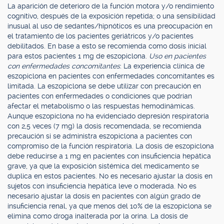
La aparición de deterioro de la función motora y/o rendimiento
cognitivo, después de la exposición repetida; o una sensibilidad
inusual al uso de sedantes/hipnóticos es una preocupación en
el tratamiento de los pacientes geriátricos y/o pacientes
debilitados. En base a esto se recomienda como dosis inicial
para estos pacientes 1 mg de eszopiclona.
Uso en pacientes
con enfermedades concomitantes
: La experiencia clínica de
eszopiclona en pacientes con enfermedades concomitantes es
limitada. La eszopiclona se debe utilizar con precaución en
pacientes con enfermedades o condiciones que podrían
afectar el metabolismo o las respuestas hemodinámicas.
Aunque eszopiclona no ha evidenciado depresión respiratoria
con 2,5 veces (7 mg) la dosis recomendada, se recomienda
precaución si se administra eszopiclona a pacientes con
compromiso de la función respiratoria. La dosis de eszopiclona
debe reducirse a 1 mg en pacientes con insuficiencia hepática
grave, ya que la exposición sistémica del medicamento se
duplica en estos pacientes. No es necesario ajustar la dosis en
sujetos con insuficiencia hepática leve o moderada. No es
necesario ajustar la dosis en pacientes con algún grado de
insuficiencia renal, ya que menos del 10% de la eszopiclona se
elimina como droga inalterada por la orina. La dosis de