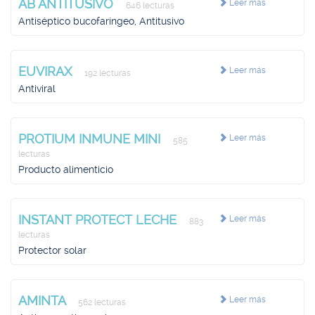
AB ANTITUSIVO
Leer más
646 lecturas
Antiséptico bucofaríngeo, Antitusivo
EUVIRAX
Leer más
192 lecturas
Antiviral
PROTIUM INMUNE MINI
Leer más
585
lecturas
Producto alimenticio
INSTANT PROTECT LECHE
Leer más
883
lecturas
Protector solar
AMINTA
Leer más
562 lecturas