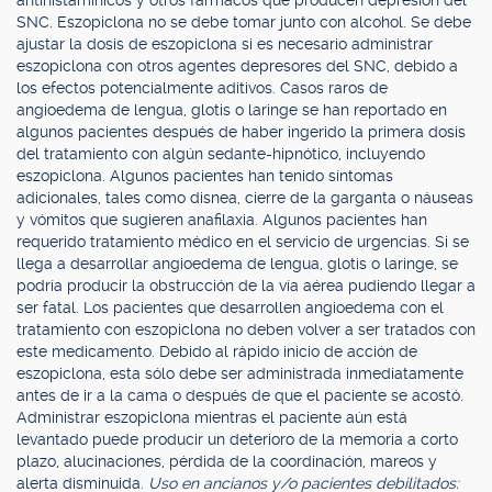
antihistamínicos y otros fármacos que producen depresión del
SNC. Eszopiclona no se debe tomar junto con alcohol. Se debe
ajustar la dosis de eszopiclona si es necesario administrar
eszopiclona con otros agentes depresores del SNC, debido a
los efectos potencialmente aditivos. Casos raros de
angioedema de lengua, glotis o laringe se han reportado en
algunos pacientes después de haber ingerido la primera dosis
del tratamiento con algún sedante-hipnótico, incluyendo
eszopiclona. Algunos pacientes han tenido síntomas
adicionales, tales como disnea, cierre de la garganta o náuseas
y vómitos que sugieren anafilaxia. Algunos pacientes han
requerido tratamiento médico en el servicio de urgencias. Si se
llega a desarrollar angioedema de lengua, glotis o laringe, se
podría producir la obstrucción de la vía aérea pudiendo llegar a
ser fatal. Los pacientes que desarrollen angioedema con el
tratamiento con eszopiclona no deben volver a ser tratados con
este medicamento. Debido al rápido inicio de acción de
eszopiclona, esta sólo debe ser administrada inmediatamente
antes de ir a la cama o después de que el paciente se acostó.
Administrar eszopiclona mientras el paciente aún está
levantado puede producir un deterioro de la memoria a corto
plazo, alucinaciones, pérdida de la coordinación, mareos y
alerta disminuida.
Uso en ancianos y/o pacientes debilitados: