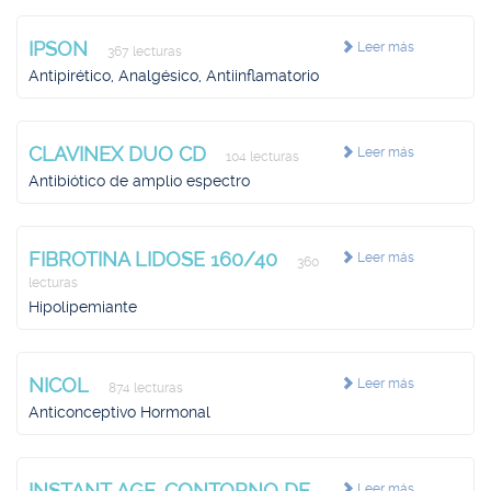
IPSON
Leer más
367 lecturas
Antipirético, Analgésico, Antiinflamatorio
CLAVINEX DUO CD
Leer más
104 lecturas
Antibiótico de amplio espectro
FIBROTINA LIDOSE 160/40
Leer más
360
lecturas
Hipolipemiante
NICOL
Leer más
874 lecturas
Anticonceptivo Hormonal
INSTANT AGE-CONTORNO DE
Leer más