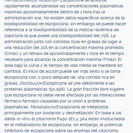
Farmacocinética: Absorción:
Eszopiclona se absorbe
rápidamente, alcanzándose las concentraciones plasmáticas
máximas aproximadamente dentro de 1 hora tras la
administración oral. No existen datos específicos acerca de la
biodisponibilidad de eszopiclona, sin embargo se puede hacer
referencia a la biodisponibilidad de la mezcla racémica de
zopiclona la que posee una biodisponibilidad del 75%. La
administración junto con comidas ricas en grasas da lugar a
una reducción del 21% en la concentración máxima promedio
(Cmáx) y un retraso de aproximadamente 1 hora en el tiempo
necesario para alcanzar la concentración máxima (Tmáx). El
área bajo la curva y el tiempo de vida media se mantiene sin
cambios. El inicio de acción puede ser más lento si se toma
eszopiclona con, o poco después de, una comida rica en
grasas.
Distribución:
Eszopiclona se une débilmente a las
proteínas plasmáticas (52-59%). La gran fracción libre sugiere
que eszopiclona no debe verse afectada por las interacciones
fármaco-fármaco causadas por la unión a proteínas
plasmáticas.
Metabolismo:
Eszopiclona se metaboliza
principalmente por oxidación y desmetilación. En base a los
datos
in vitro
, el citocromo P450 2E1 y 3A4 están involucrados
en el metabolismo de eszopiclona, sin embargo, el potencial
inhibitorio de eszopiclona sobre las enzimas del citocromo