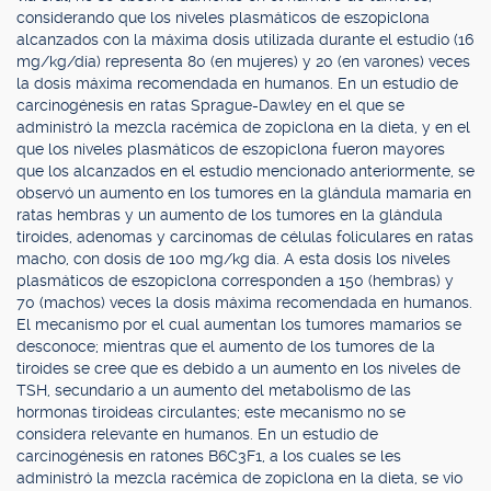
considerando que los niveles plasmáticos de eszopiclona
alcanzados con la máxima dosis utilizada durante el estudio (16
mg/kg/día) representa 80 (en mujeres) y 20 (en varones) veces
la dosis máxima recomendada en humanos. En un estudio de
carcinogénesis en ratas Sprague-Dawley en el que se
administró la mezcla racémica de zopiclona en la dieta, y en el
que los niveles plasmáticos de eszopiclona fueron mayores
que los alcanzados en el estudio mencionado anteriormente, se
observó un aumento en los tumores en la glándula mamaria en
ratas hembras y un aumento de los tumores en la glándula
tiroides, adenomas y carcinomas de células foliculares en ratas
macho, con dosis de 100 mg/kg día. A esta dosis los niveles
plasmáticos de eszopiclona corresponden a 150 (hembras) y
70 (machos) veces la dosis máxima recomendada en humanos.
El mecanismo por el cual aumentan los tumores mamarios se
desconoce; mientras que el aumento de los tumores de la
tiroides se cree que es debido a un aumento en los niveles de
TSH, secundario a un aumento del metabolismo de las
hormonas tiroideas circulantes; este mecanismo no se
considera relevante en humanos. En un estudio de
carcinogénesis en ratones B6C3F1, a los cuales se les
administró la mezcla racémica de zopiclona en la dieta, se vio