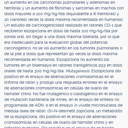
un aumento en los carcinomas pulmonares y adenomas en
hembras y un aumento de fibromas y sarcomas en machos con
dosis mayores a 100 mg/kg/día (equivalente a 8 (hembras) y
20 (varones) veces la dosis máxima recomendada en humanos).
Un estudio de carcinogenicidad realizado en ratones CD-1 que
recibieron eszopiclona en dosis de hasta 100 mg/kg/día por
sonda oral, sin llegar a una dosis máxima tolerada, por lo que
era inadecuado para la evaluación global del potencial
carcinogénico, no se vio aumento en los tumores pulmonares o
de la piel a dosis que representan 90 veces la dosis máxima
recomendada en humanos. Eszopiclona no aumentó los
tumores en un bioensayo en ratones transgénicos p53 en dosis
orales de hasta 300 mg/kg/día.
Mutagénesis:
Eszopiclona dio
positivo en el ensayo de aberraciones cromosómicas en el
linfoma de ratón y produjo una respuesta errónea en el ensayo
de aberraciones cromosómicas en células de ovario de
hámster chino. No fue mutagénico o clastogénico en el ensayo
de mutación bacteriana de Ames, en el ensayo de síntesis no
programada de ADN, o en el ensayo
in vivo
de micronúcleos de
médula ósea de ratón. (S)-N-desmetil zopiclona, un metabolito
de la eszopiclona, dio positivo en el ensayo de aberraciones
cromosómicas en células de ovario de hámster chino y en