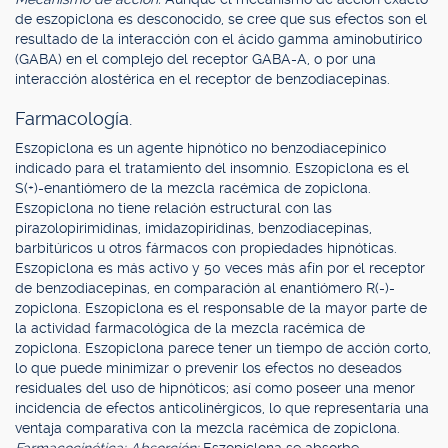
de eszopiclona es desconocido, se cree que sus efectos son el
resultado de la interacción con el ácido gamma aminobutírico
(GABA) en el complejo del receptor GABA-A, o por una
interacción alostérica en el receptor de benzodiacepinas.
Farmacología.
Eszopiclona es un agente hipnótico no benzodiacepínico
indicado para el tratamiento del insomnio. Eszopiclona es el
S(+)-enantiómero de la mezcla racémica de zopiclona.
Eszopiclona no tiene relación estructural con las
pirazolopirimidinas, imidazopiridinas, benzodiacepinas,
barbitúricos u otros fármacos con propiedades hipnóticas.
Eszopiclona es más activo y 50 veces más afín por el receptor
de benzodiacepinas, en comparación al enantiómero R(-)-
zopiclona. Eszopiclona es el responsable de la mayor parte de
la actividad farmacológica de la mezcla racémica de
zopiclona. Eszopiclona parece tener un tiempo de acción corto,
lo que puede minimizar o prevenir los efectos no deseados
residuales del uso de hipnóticos; así como poseer una menor
incidencia de efectos anticolinérgicos, lo que representaría una
ventaja comparativa con la mezcla racémica de zopiclona.