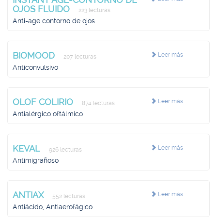
OJOS FLUIDO
223 lecturas
Anti-age contorno de ojos
BIOMOOD
Leer más
207 lecturas
Anticonvulsivo
OLOF COLIRIO
Leer más
874 lecturas
Antialérgico oftálmico
KEVAL
Leer más
926 lecturas
Antimigrañoso
ANTIAX
Leer más
552 lecturas
Antiácido, Antiaerofágico