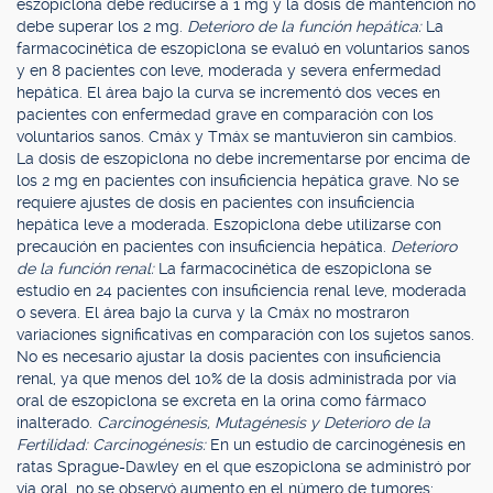
eszopiclona debe reducirse a 1 mg y la dosis de mantención no
debe superar los 2 mg.
Deterioro de la función hepática:
La
farmacocinética de eszopiclona se evaluó en voluntarios sanos
y en 8 pacientes con leve, moderada y severa enfermedad
hepática. El área bajo la curva se incrementó dos veces en
pacientes con enfermedad grave en comparación con los
voluntarios sanos. Cmáx y Tmáx se mantuvieron sin cambios.
La dosis de eszopiclona no debe incrementarse por encima de
los 2 mg en pacientes con insuficiencia hepática grave. No se
requiere ajustes de dosis en pacientes con insuficiencia
hepática leve a moderada. Eszopiclona debe utilizarse con
precaución en pacientes con insuficiencia hepática.
Deterioro
de la función renal:
La farmacocinética de eszopiclona se
estudio en 24 pacientes con insuficiencia renal leve, moderada
o severa. El área bajo la curva y la Cmáx no mostraron
variaciones significativas en comparación con los sujetos sanos.
No es necesario ajustar la dosis pacientes con insuficiencia
renal, ya que menos del 10% de la dosis administrada por vía
oral de eszopiclona se excreta en la orina como fármaco
inalterado.
Carcinogénesis, Mutagénesis y Deterioro de la
Fertilidad: Carcinogénesis:
En un estudio de carcinogénesis en
ratas Sprague-Dawley en el que eszopiclona se administró por
vía oral, no se observó aumento en el número de tumores;