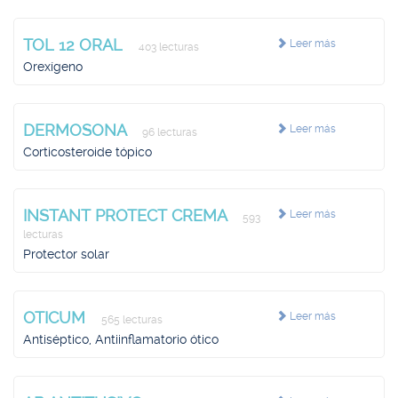
TOL 12 ORAL
Leer más
403 lecturas
Orexígeno
DERMOSONA
Leer más
96 lecturas
Corticosteroide tópico
INSTANT PROTECT CREMA
Leer más
593
lecturas
Protector solar
OTICUM
Leer más
565 lecturas
Antiséptico, Antiinflamatorio ótico