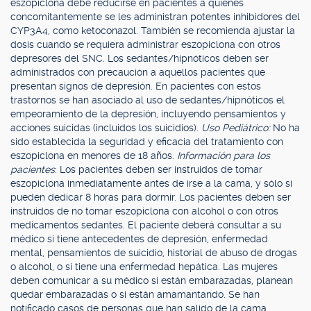
eszopiclona debe reducirse en pacientes a quienes
concomitantemente se les administran potentes inhibidores del
CYP3A4, como ketoconazol. También se recomienda ajustar la
dosis cuando se requiera administrar eszopiclona con otros
depresores del SNC. Los sedantes/hipnóticos deben ser
administrados con precaución a aquellos pacientes que
presentan signos de depresión. En pacientes con estos
trastornos se han asociado al uso de sedantes/hipnóticos el
empeoramiento de la depresión, incluyendo pensamientos y
acciones suicidas (incluidos los suicidios).
Uso Pediátrico:
No ha
sido establecida la seguridad y eficacia del tratamiento con
eszopiclona en menores de 18 años.
Información para los
pacientes
: Los pacientes deben ser instruidos de tomar
eszopiclona inmediatamente antes de irse a la cama, y sólo si
pueden dedicar 8 horas para dormir. Los pacientes deben ser
instruidos de no tomar eszopiclona con alcohol o con otros
medicamentos sedantes. El paciente deberá consultar a su
médico si tiene antecedentes de depresión, enfermedad
mental, pensamientos de suicidio, historial de abuso de drogas
o alcohol, o si tiene una enfermedad hepática. Las mujeres
deben comunicar a su médico si están embarazadas, planean
quedar embarazadas o si están amamantando. Se han
notificado casos de personas que han salido de la cama