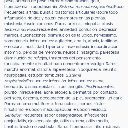
peso, pérdida de peso. Raros: deshidratación, gota,
hiperlipemia, hipopotasemia.
Sistema musculoesquelético:
Poco
frecuentes: artritis, bursitis, trastornos articulares (sobre todo
inflamación, rigidez y dolor), calambres en las piernas,
miastenia, fasciculaciones. Raros: artrosis, miopatía, ptosis.
Sistema nervioso:
Frecuentes: ansiedad, confusión, depresión,
mareos, alucinaciones, disminución de la libido, nerviosismo,
somnolencia. Infrecuentes: agitación, apatía, ataxia, labilidad
emocional, hostilidad, hipertonía, hiperestesia, incoordinación,
insomnio, pérdida de memoria, neurosis, nistagmo, parestesia,
disminución de reflejos, trastornos del pensamiento
(principalmente dificultad para concentrarse), vértigo. Raros:
marcha anormal, disforia, hiperestesia, hipoquinesia, neuritis,
neuropatías, estupor, temblores.
Sistema
respiratorio:
Frecuentes: Infección. Infrecuentes: asma,
bronquitis, disnea, epistaxis, hipo, laringitis.
Piel:
Frecuentes:
prurito. Infrecuentes: acné, alopecia, dermatitis por contacto,
piel seca, eczema, decoloración de la piel, sudoración, urticaria.
Raros: eritema multiforme, furunculosis, herpes zóster,
hirsutismo, erupción maculopapular, erupción vesículo.
Sentidos:
Frecuentes: sabor desagradable. Infrecuentes:
conjuntivitis, ojo seco, otalgia, otitis externa, otitis media,
tinnitus, trastorno vestibular. Raros: hiperacusia, iritis, midriasis,