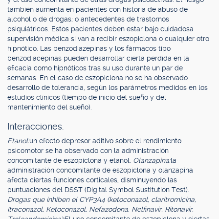
también aumenta en pacientes con historia de abuso de
alcohol o de drogas; o antecedentes de trastornos
psiquiátricos. Estos pacientes deben estar bajo cuidadosa
supervisión médica si van a recibir eszopiclona o cualquier otro
hipnótico. Las benzodiazepinas y los fármacos tipo
benzodiacepinas pueden desarrollar cierta pérdida en la
eficacia como hipnóticos tras su uso durante un par de
semanas. En el caso de eszopiclona no se ha observado
desarrollo de tolerancia, según los parámetros medidos en los
estudios clínicos (tiempo de inicio del sueño y del
mantenimiento del sueño).
Interacciones.
Etanol:
un efecto depresor aditivo sobre el rendimiento
psicomotor se ha observado con la administración
concomitante de eszopiclona y etanol.
Olanzapina:
la
administración concomitante de eszopiclona y olanzapina
afecta ciertas funciones corticales, disminuyendo las
puntuaciones del DSST (Digital Symbol Sustitution Test).
Drogas que inhiben el CYP3A4 (ketoconazol, claritromicina,
Itraconazol, Ketoconazol, Nefazodona, Nelfinavir, Ritonavir,