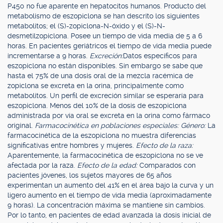
P450 no fue aparente en hepatocitos humanos. Producto del
metabolismo de eszopiclona se han descrito los siguientes
metabolitos; el (S)-zopiclona-N-óxido y el (S)-N-
desmetilzopiclona. Posee un tiempo de vida media de 5 a 6
horas. En pacientes geriátricos el tiempo de vida media puede
incrementarse a 9 horas.
Excreción:
Datos específicos para
eszopiclona no están disponibles. Sin embargo se sabe que
hasta el 75% de una dosis oral de la mezcla racémica de
zopiclona se excreta en la orina, principalmente como
metabolitos. Un perfil de excreción similar se esperaría para
eszopiclona. Menos del 10% de la dosis de eszopiclona
administrada por vía oral se excreta en la orina como fármaco
original.
Farmacocinética en poblaciones especiales: Género:
La
farmacocinética de la eszopiclona no muestra diferencias
significativas entre hombres y mujeres.
Efecto de la raza:
Aparentemente, la farmacocinética de eszopiclona no se ve
afectada por la raza.
Efecto de la edad:
Comparados con
pacientes jóvenes, los sujetos mayores de 65 años
experimentan un aumento del 41% en el área bajo la curva y un
ligero aumento en el tiempo de vida media (aproximadamente
9 horas). La concentración máxima se mantiene sin cambios.
Por lo tanto, en pacientes de edad avanzada la dosis inicial de