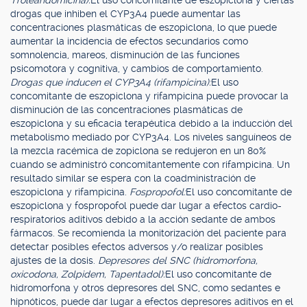
Troleandomicina):
El uso concomitante de eszopiclona y ciertas
drogas que inhiben el CYP3A4 puede aumentar las
concentraciones plasmáticas de eszopiclona, lo que puede
aumentar la incidencia de efectos secundarios como
somnolencia, mareos, disminución de las funciones
psicomotora y cognitiva, y cambios de comportamiento.
Drogas que inducen el CYP3A4 (rifampicina):
El uso
concomitante de eszopiclona y rifampicina puede provocar la
disminución de las concentraciones plasmáticas de
eszopiclona y su eficacia terapéutica debido a la inducción del
metabolismo mediado por CYP3A4. Los niveles sanguíneos de
la mezcla racémica de zopiclona se redujeron en un 80%
cuando se administró concomitantemente con rifampicina. Un
resultado similar se espera con la coadministración de
eszopiclona y rifampicina.
Fospropofol:
El uso concomitante de
eszopiclona y fospropofol puede dar lugar a efectos cardio-
respiratorios aditivos debido a la acción sedante de ambos
fármacos. Se recomienda la monitorización del paciente para
detectar posibles efectos adversos y/o realizar posibles
ajustes de la dosis.
Depresores del SNC (hidromorfona,
oxicodona, Zolpidem, Tapentadol):
El uso concomitante de
hidromorfona y otros depresores del SNC, como sedantes e
hipnóticos, puede dar lugar a efectos depresores aditivos en el