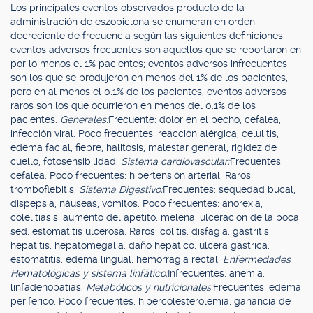
Los principales eventos observados producto de la
administración de eszopiclona se enumeran en orden
decreciente de frecuencia según las siguientes definiciones:
eventos adversos frecuentes son aquellos que se reportaron en
por lo menos el 1% pacientes; eventos adversos infrecuentes
son los que se produjeron en menos del 1% de los pacientes,
pero en al menos el 0.1% de los pacientes; eventos adversos
raros son los que ocurrieron en menos del 0.1% de los
pacientes.
Generales:
Frecuente: dolor en el pecho, cefalea,
infección viral. Poco frecuentes: reacción alérgica, celulitis,
edema facial, fiebre, halitosis, malestar general, rigidez de
cuello, fotosensibilidad.
Sistema cardiovascular:
Frecuentes:
cefalea. Poco frecuentes: hipertensión arterial. Raros:
tromboflebitis.
Sistema Digestivo:
Frecuentes: sequedad bucal,
dispepsia, náuseas, vómitos. Poco frecuentes: anorexia,
colelitiasis, aumento del apetito, melena, ulceración de la boca,
sed, estomatitis ulcerosa. Raros: colitis, disfagia, gastritis,
hepatitis, hepatomegalia, daño hepático, úlcera gástrica,
estomatitis, edema lingual, hemorragia rectal.
Enfermedades
Hematológicas y sistema linfático:
Infrecuentes: anemia,
linfadenopatías.
Metabólicos y nutricionales:
Frecuentes: edema
periférico. Poco frecuentes: hipercolesterolemia, ganancia de