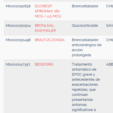
M0000050636
DUORESP
Broncodilatador
CHI
SPIROMAX 160
MCG / 4,5 MCG
M0000050504
BRONLIVAL
Glucocorticoide
SAV
EASYHALER
M0000050498
BRALTUS ZONDA
Broncodilatador,
CHI
anticolinérgico de
acción
prolongada
M0000047357
BENDORIN
Tratamiento
AB
sintomático de
EPOC grave y
antecedentes de
exacerbaciones
repetidas, que
continúan
presentando
síntomas
significativos a