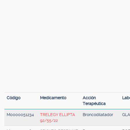
Código
Medicamento
Acción
Lab
Terapéutica
M0000051234
TRELEGY ELLIPTA
Broncodilatador
GLA
92/55/22