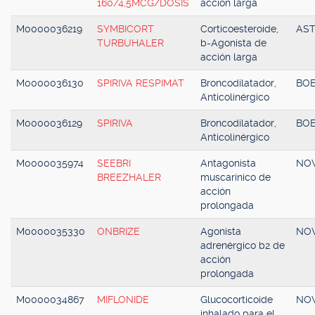
160/4,5MCG/DOSIS
acción larga
M0000036219
SYMBICORT
Corticoesteroide,
AS
TURBUHALER
b-Agonista de
acción larga
M0000036130
SPIRIVA RESPIMAT
Broncodilatador,
BOE
Anticolinérgico
M0000036129
SPIRIVA
Broncodilatador,
BOE
Anticolinérgico
M0000035974
SEEBRI
Antagonista
NOV
BREEZHALER
muscarínico de
acción
prolongada
M0000035330
ONBRIZE
Agonista
NOV
adrenérgico b2 de
acción
prolongada
M0000034867
MIFLONIDE
Glucocorticoide
NOV
inhalado para el