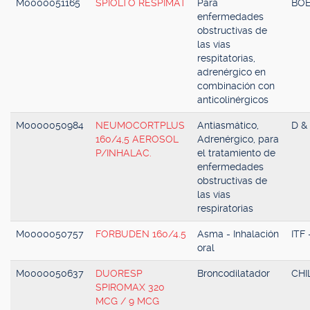
M0000051165
SPIOLTO RESPIMAT
Para
BOE
enfermedades
obstructivas de
las vías
respitatorias,
adrenérgico en
combinación con
anticolinérgicos
M0000050984
NEUMOCORTPLUS
Antiasmático,
D &
160/4,5 AEROSOL
Adrenérgico, para
P/INHALAC.
el tratamiento de
enfermedades
obstructivas de
las vías
respiratorias
M0000050757
FORBUDEN 160/4.5
Asma - Inhalación
ITF
oral
M0000050637
DUORESP
Broncodilatador
CHI
SPIROMAX 320
MCG / 9 MCG