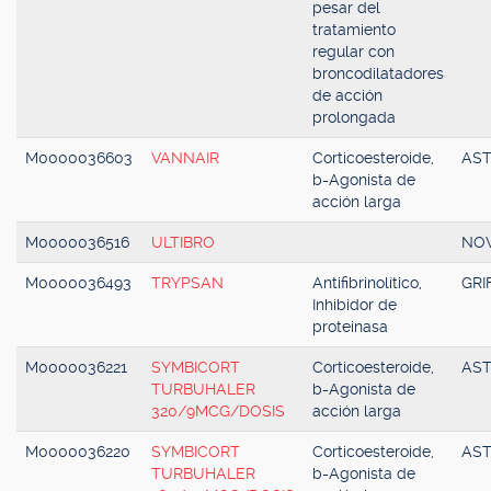
pesar del
tratamiento
regular con
broncodilatadores
de acción
prolongada
M0000036603
VANNAIR
Corticoesteroide,
AS
b-Agonista de
acción larga
M0000036516
ULTIBRO
NOV
M0000036493
TRYPSAN
Antifibrinolítico,
GRI
Inhibidor de
proteinasa
M0000036221
SYMBICORT
Corticoesteroide,
AS
TURBUHALER
b-Agonista de
320/9MCG/DOSIS
acción larga
M0000036220
SYMBICORT
Corticoesteroide,
AS
TURBUHALER
b-Agonista de