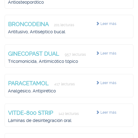
Antiosteoporótico
BRONCODEINA
Leer más
201 lecturas
Antitusivo, Antiséptico bucal
GINECOPAST DUAL
Leer más
957 lecturas
Tricomonicida, Antimicótico tópico
PARACETAMOL
Leer más
417 lecturas
Analgésico, Antipirético
VITDE-800 STRIP
Leer más
142 lecturas
Láminas de desintegración oral