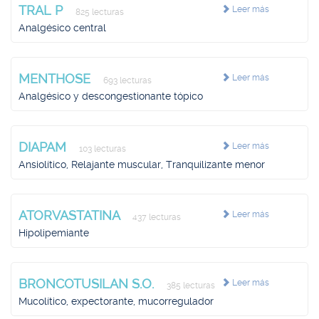
TRAL P
Leer más
825 lecturas
Analgésico central
MENTHOSE
Leer más
693 lecturas
Analgésico y descongestionante tópico
DIAPAM
Leer más
103 lecturas
Ansiolítico, Relajante muscular, Tranquilizante menor
ATORVASTATINA
Leer más
437 lecturas
Hipolipemiante
BRONCOTUSILAN S.O.
Leer más
385 lecturas
Mucolítico, expectorante, mucorregulador