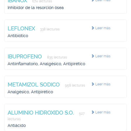
IBANOX
Leer más
674 lecturas
Inhibidor de la resorción ósea
LEFLONEX
Leer más
338 lecturas
Antibiótico
IBUPROFENO
Leer más
835 lecturas
Antiinflamatorio, Analgésico, Antipirético
METAMIZOL SODICO
Leer más
958 lecturas
Analgésico, Antipirético
ALUMINIO HIDROXIDO S.O.
Leer más
527
lecturas
Antiácido