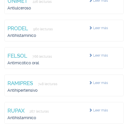
UNIMET
Leer más
226 lecturas
Antiulceroso
PRODEL
Leer más
960 lecturas
Antihistamínico
FELSOL
Leer más
766 lecturas
Antimicótico oral
RAMIPRES
Leer más
748 lecturas
Antihipertensivo
RUPAX
Leer más
267 lecturas
Antihistaminico