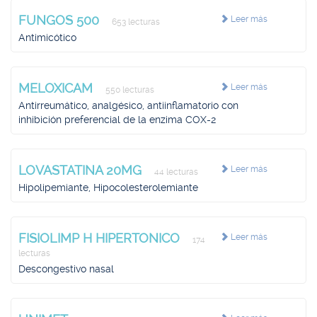
FUNGOS 500
Leer más
653 lecturas
Antimicótico
MELOXICAM
Leer más
550 lecturas
Antirreumático, analgésico, antiinflamatorio con
inhibición preferencial de la enzima COX-2
LOVASTATINA 20MG
Leer más
44 lecturas
Hipolipemiante, Hipocolesterolemiante
FISIOLIMP H HIPERTONICO
Leer más
174
lecturas
Descongestivo nasal