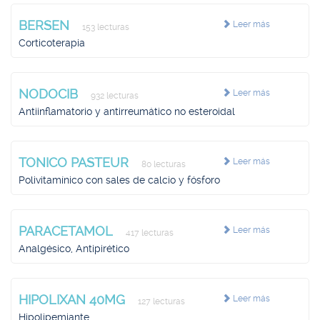
BERSEN
Leer más
153 lecturas
Corticoterapia
NODOCIB
Leer más
932 lecturas
Antiinflamatorio y antirreumático no esteroidal
TONICO PASTEUR
Leer más
80 lecturas
Polivitamínico con sales de calcio y fósforo
PARACETAMOL
Leer más
417 lecturas
Analgésico, Antipirético
HIPOLIXAN 40MG
Leer más
127 lecturas
Hipolipemiante