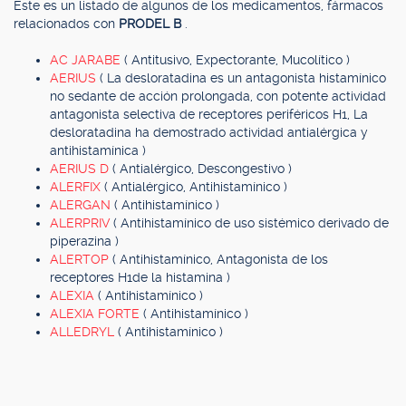
Este es un listado de algunos de los medicamentos, fármacos
relacionados con
PRODEL B
.
AC JARABE
( Antitusivo, Expectorante, Mucolítico )
AERIUS
( La desloratadina es un antagonista histamínico
no sedante de acción prolongada, con potente actividad
antagonista selectiva de receptores periféricos H1, La
desloratadina ha demostrado actividad antialérgica y
antihistamínica )
AERIUS D
( Antialérgico, Descongestivo )
ALERFIX
( Antialérgico, Antihistamínico )
ALERGAN
( Antihistamínico )
ALERPRIV
( Antihistamínico de uso sistémico derivado de
piperazina )
ALERTOP
( Antihistamínico, Antagonista de los
receptores H1de la histamina )
ALEXIA
( Antihistamínico )
ALEXIA FORTE
( Antihistamínico )
ALLEDRYL
( Antihistamínico )