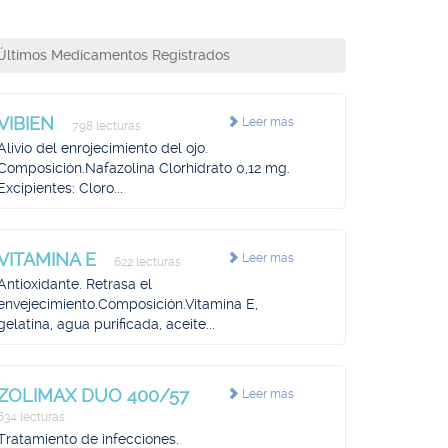
Últimos Medicamentos Registrados
VIBIEN
Leer más
798 lecturas
Alivio del enrojecimiento del ojo.
Composición.Nafazolina Clorhidrato 0,12 mg.
Excipientes: Cloro...
VITAMINA E
Leer más
622 lecturas
Antioxidante. Retrasa el
envejecimiento.Composición.Vitamina E,
gelatina, agua purificada, aceite...
ZOLIMAX DUO 400/57
Leer más
634 lecturas
Tratamiento de infecciones.