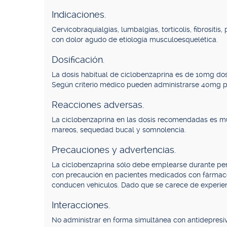
Indicaciones.
Cervicobraquialgias, lumbalgias, tortícolis, fibrosit
con dolor agudo de etiología musculoesquelética.
Dosificación.
La dosis habitual de ciclobenzaprina es de 10mg dos o
Según criterio médico pueden administrarse 40mg po
Reacciones adversas.
La ciclobenzaprina en las dosis recomendadas es m
mareos, sequedad bucal y somnolencia.
Precauciones y advertencias.
La ciclobenzaprina sólo debe emplearse durante pe
con precaución en pacientes medicados con fármaco
conducen vehículos. Dado que se carece de experienc
Interacciones.
No administrar en forma simultánea con antidepresivos 