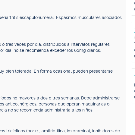
is, periartritis escapulohumeral. Espasmos musculares asociados
 tres veces por día, distribuidos a intervalos regulares.
r día; no se recomienda exceder los 60mg diarios.
uy bien tolerada. En forma ocasional pueden presentarse
ríodos no mayores a dos o tres semanas. Debe administrarse
s anticolinérgicos, personas que operan maquinarias o
ia no se recomienda administrarla a los niños.
tricíclicos (por ej., amitriptilina, imipramina), inhibidores de