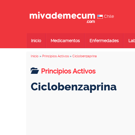
Chile
Inicio
Medicamentos
Enfermedades
Lab
Inicio
»
Principios Activos
»
Ciclobenzaprina
Principios Activos
Ciclobenzaprina